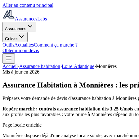
Aller au contenu principal
AssurancesLabs
Assurances
Guides
Outils
Actualités
Comment ça marche ?
Obtenir mon devis
Accueil
›
Assurance habitation
›
Loire-Atlantique
›
Monnières
Mis à jour en
2026
Assurance Habitation à
Monnières
: les pr
Préparez votre demande de devis d'assurance habitation à
Monnières
g
Repère marché : contrats
assurance habitation
dès
3,25
€/mois
en
aux profils les plus favorables : votre prime à
Monnières
dépend
du lo
Page locale enrichie
Monnières dispose déjà d'une analyse locale solide, avec marché immo