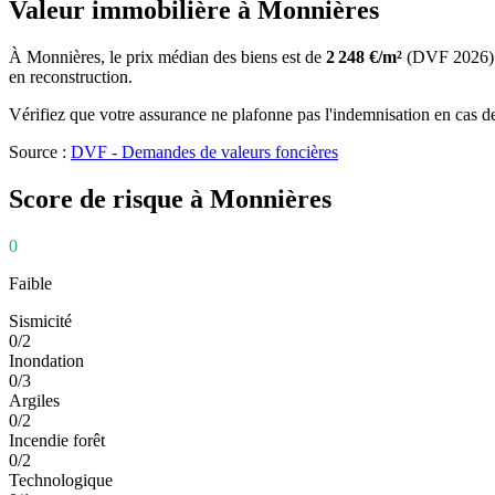
Valeur immobilière à
Monnières
À
Monnières
, le prix médian des
biens
est de
2 248
€/m²
(DVF
2026
en reconstruction.
Vérifiez que votre assurance ne plafonne pas l'indemnisation en cas de
Source :
DVF - Demandes de valeurs foncières
Score de risque à
Monnières
0
Faible
Sismicité
0
/
2
Inondation
0
/
3
Argiles
0
/
2
Incendie forêt
0
/
2
Technologique