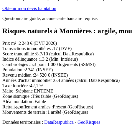
Obtenir mon devis habitation
Questionnaire guide, aucune carte bancaire requise.
Risques naturels à Monnières : argile, mou
Prix m²
:
2 248 € (DVF 2026)
Transactions immobilières
:
17 (DVF)
Score tranquillité
:
8.7/10 (calcul DataRespublica)
Indice délinquance
:
13.2 (Min. Intérieur)
Cambriolages
:
5,3 pour 1 000 logements (SSMSI)
Population
:
2 341 (INSEE)
Revenu médian
:
24 520 € (INSEE)
Années d'achat immobilier
:
6.4 années (calcul DataRespublica)
Taxe foncière
:
42,1 %
Maire
:
Stéphane ENTEME
Zone sismique
:
Très faible (GeoRisques)
Aléa inondation
:
Faible
Retrait-gonflement argiles
:
Présent (GeoRisques)
Mouvements de terrain
:
1 arrêté (GeoRisques)
Données territoriales :
DataRespublica
·
GeoRisques