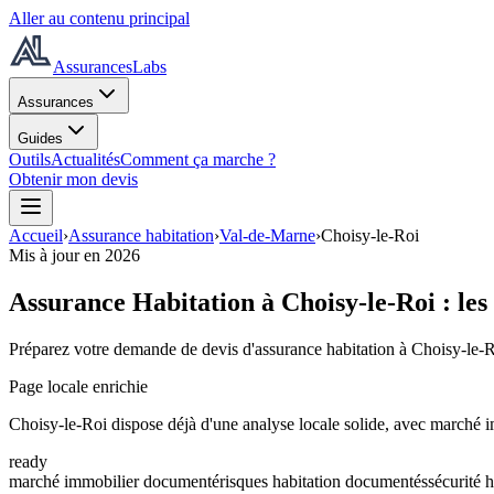
Aller au contenu principal
AssurancesLabs
Assurances
Guides
Outils
Actualités
Comment ça marche ?
Obtenir mon devis
Accueil
›
Assurance habitation
›
Val-de-Marne
›
Choisy-le-Roi
Mis à jour en
2026
Assurance Habitation à
Choisy-le-Roi
: les
Préparez votre demande de devis d'assurance habitation à
Choisy-le-
Page locale enrichie
Choisy-le-Roi dispose déjà d'une analyse locale solide, avec marché 
ready
marché immobilier documenté
risques habitation documentés
sécurité 