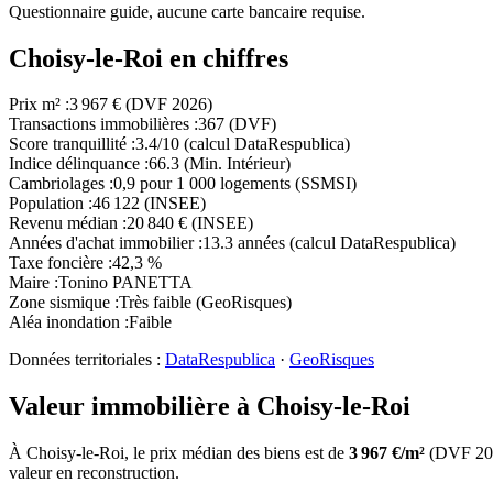
Questionnaire guide, aucune carte bancaire requise.
Choisy-le-Roi en chiffres
Prix m²
:
3 967 € (DVF 2026)
Transactions immobilières
:
367 (DVF)
Score tranquillité
:
3.4/10 (calcul DataRespublica)
Indice délinquance
:
66.3 (Min. Intérieur)
Cambriolages
:
0,9 pour 1 000 logements (SSMSI)
Population
:
46 122 (INSEE)
Revenu médian
:
20 840 € (INSEE)
Années d'achat immobilier
:
13.3 années (calcul DataRespublica)
Taxe foncière
:
42,3 %
Maire
:
Tonino PANETTA
Zone sismique
:
Très faible (GeoRisques)
Aléa inondation
:
Faible
Données territoriales :
DataRespublica
·
GeoRisques
Valeur immobilière à
Choisy-le-Roi
À
Choisy-le-Roi
, le prix médian des
biens
est de
3 967
€/m²
(DVF
20
valeur en reconstruction.