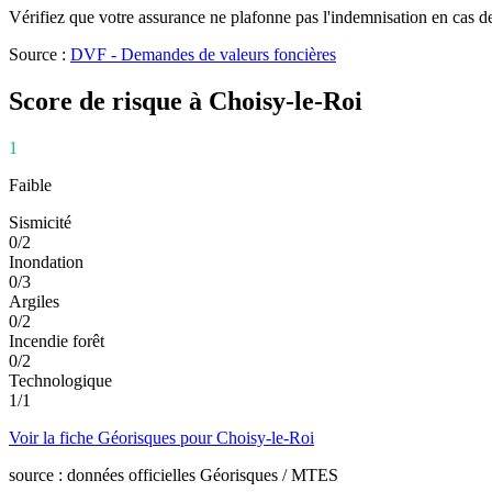
Vérifiez que votre assurance ne plafonne pas l'indemnisation en cas de
Source :
DVF - Demandes de valeurs foncières
Score de risque à
Choisy-le-Roi
1
Faible
Sismicité
0
/
2
Inondation
0
/
3
Argiles
0
/
2
Incendie forêt
0
/
2
Technologique
1
/
1
Voir la fiche Géorisques pour
Choisy-le-Roi
source : données officielles Géorisques / MTES