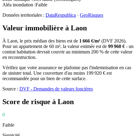
Aléa inondation
:
Faible
Données territoriales :
DataRespublica
·
GeoRisques
Valeur immobilière à
Laon
À
Laon
, le prix médian des
biens
est de
1 666
€/m²
(DVF
2026
).
Pour un appartement de
60
m², la valeur estimée est de
99 960
€
- un
contrat habitation devrait couvrir au minimum 200 % de cette valeur
en reconstruction.
Vérifiez que votre assurance ne plafonne pas l'indemnisation en cas
de sinistre total. Une couverture d'au moins
199 920
€ est
recommandée pour un bien de cette surface.
Source :
DVF - Demandes de valeurs foncières
Score de risque à
Laon
0
Faible
Sismicité