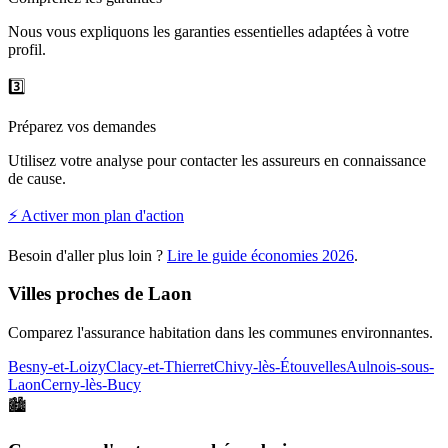
Nous vous expliquons les garanties essentielles adaptées à votre
profil.
3️⃣
Préparez vos demandes
Utilisez votre analyse pour contacter les assureurs en connaissance
de cause.
⚡ Activer mon plan d'action
Besoin d'aller plus loin ?
Lire le guide économies
2026
.
Villes proches de
Laon
Comparez l'assurance habitation dans les communes environnantes.
Besny-et-Loizy
Clacy-et-Thierret
Chivy-lès-Étouvelles
Aulnois-sous-
Laon
Cerny-lès-Bucy
🏙️