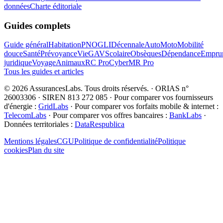
données
Charte éditoriale
Guides complets
Guide général
Habitation
PNO
GLI
Décennale
Auto
Moto
Mobilité
douce
Santé
Prévoyance
Vie
GAV
Scolaire
Obsèques
Dépendance
Emprun
juridique
Voyage
Animaux
RC Pro
Cyber
MR Pro
Tous les guides et articles
©
2026
AssurancesLabs
. Tous droits réservés.
·
ORIAS n°
26003306 · SIREN 813 272 085
·
Pour comparer vos fournisseurs
d'énergie :
GridLabs
·
Pour comparer vos forfaits mobile & internet :
TelecomLabs
·
Pour comparer vos offres bancaires :
BankLabs
·
Données territoriales :
DataRespublica
Mentions légales
CGU
Politique de confidentialité
Politique
cookies
Plan du site