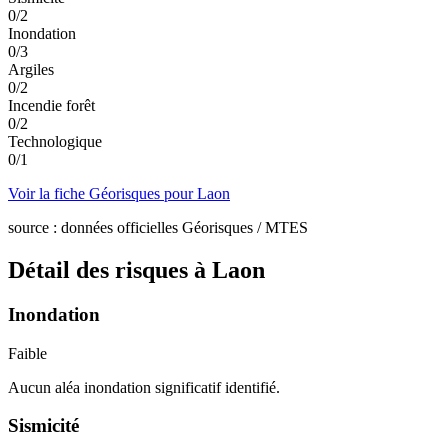
0
/
2
Inondation
0
/
3
Argiles
0
/
2
Incendie forêt
0
/
2
Technologique
0
/
1
Voir la fiche Géorisques pour
Laon
source : données officielles Géorisques / MTES
Détail des risques à
Laon
Inondation
Faible
Aucun aléa inondation significatif identifié.
Sismicité