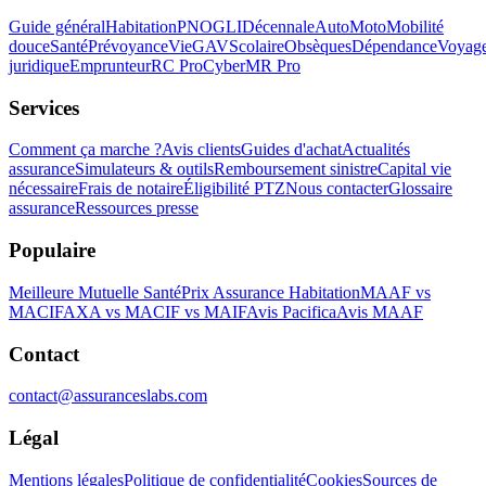
Guide général
Habitation
PNO
GLI
Décennale
Auto
Moto
Mobilité
douce
Santé
Prévoyance
Vie
GAV
Scolaire
Obsèques
Dépendance
Voyag
juridique
Emprunteur
RC Pro
Cyber
MR Pro
Services
Comment ça marche ?
Avis clients
Guides d'achat
Actualités
assurance
Simulateurs & outils
Remboursement sinistre
Capital vie
nécessaire
Frais de notaire
Éligibilité PTZ
Nous contacter
Glossaire
assurance
Ressources presse
Populaire
Meilleure Mutuelle Santé
Prix Assurance Habitation
MAAF vs
MACIF
AXA vs MACIF vs MAIF
Avis Pacifica
Avis MAAF
Contact
contact@assuranceslabs.com
Légal
Mentions légales
Politique de confidentialité
Cookies
Sources de