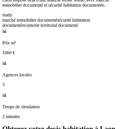
immobilier documenté et sécurité habitation documentée.
ready
marché immobilier documenté
sécurité habitation
documentée
contexte territorial documenté
📊
Prix m²
1666 €
📊
Agences locales
3
📊
Temps de simulation
2 minutes
Obtenez votre devis habitation à
Laon