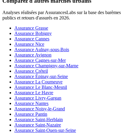
Comparez d'autres marchés urbains
Analyses réalisées par AssurancesLabs sur la base des barèmes
publics et retours d'assurés en
2026
.
Assurance Grasse
Assurance Bobigny
Assurance Cannes
Assurance Nice
Assurance Aulnay-sous-Bois
Assurance Avignon
Assurance Cagnes-sur-Mer
Assurance Champigny-sur-Marne
Assurance Créteil
Assurance Épinay-sur-Seine
Assurance La Courneuve
Assurance Le Blanc-Mesnil
Assurance Le Havre
Assurance Livry-Gargan
Assurance Nantes
Assurance Noisy-le-Grand
Assurance Pantin
Assurance Saint-Herblain
Assurance Saint-Nazaire
Assurance Saint-Ouen-sur-Seine