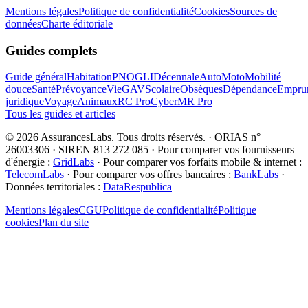
Mentions légales
Politique de confidentialité
Cookies
Sources de
données
Charte éditoriale
Guides complets
Guide général
Habitation
PNO
GLI
Décennale
Auto
Moto
Mobilité
douce
Santé
Prévoyance
Vie
GAV
Scolaire
Obsèques
Dépendance
Emprun
juridique
Voyage
Animaux
RC Pro
Cyber
MR Pro
Tous les guides et articles
©
2026
AssurancesLabs
. Tous droits réservés.
·
ORIAS n°
26003306 · SIREN 813 272 085
·
Pour comparer vos fournisseurs
d'énergie :
GridLabs
·
Pour comparer vos forfaits mobile & internet :
TelecomLabs
·
Pour comparer vos offres bancaires :
BankLabs
·
Données territoriales :
DataRespublica
Mentions légales
CGU
Politique de confidentialité
Politique
cookies
Plan du site