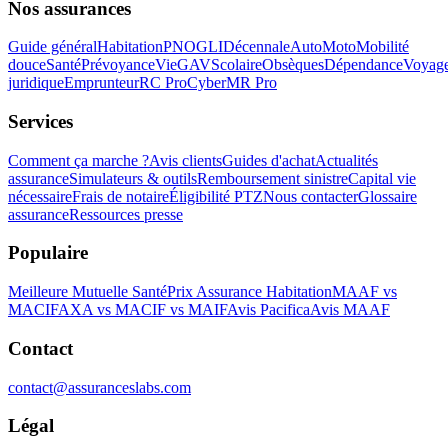
Nos assurances
Guide général
Habitation
PNO
GLI
Décennale
Auto
Moto
Mobilité
douce
Santé
Prévoyance
Vie
GAV
Scolaire
Obsèques
Dépendance
Voyag
juridique
Emprunteur
RC Pro
Cyber
MR Pro
Services
Comment ça marche ?
Avis clients
Guides d'achat
Actualités
assurance
Simulateurs & outils
Remboursement sinistre
Capital vie
nécessaire
Frais de notaire
Éligibilité PTZ
Nous contacter
Glossaire
assurance
Ressources presse
Populaire
Meilleure Mutuelle Santé
Prix Assurance Habitation
MAAF vs
MACIF
AXA vs MACIF vs MAIF
Avis Pacifica
Avis MAAF
Contact
contact@assuranceslabs.com
Légal