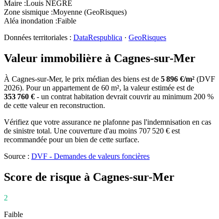
Maire
:
Louis NÈGRE
Zone sismique
:
Moyenne (GeoRisques)
Aléa inondation
:
Faible
Données territoriales :
DataRespublica
·
GeoRisques
Valeur immobilière à
Cagnes-sur-Mer
À
Cagnes-sur-Mer
, le prix médian des
biens
est de
5 896
€/m²
(DVF
2026
). Pour un appartement de
60
m², la valeur estimée est de
353 760
€
- un contrat habitation devrait couvrir au minimum 200 %
de cette valeur en reconstruction.
Vérifiez que votre assurance ne plafonne pas l'indemnisation en cas
de sinistre total. Une couverture d'au moins
707 520
€ est
recommandée pour un bien de cette surface.
Source :
DVF - Demandes de valeurs foncières
Score de risque à
Cagnes-sur-Mer
2
Faible