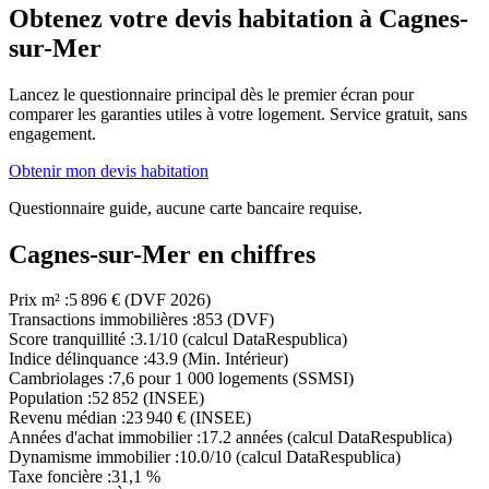
Obtenez votre devis habitation à
Cagnes-
sur-Mer
Lancez le questionnaire principal dès le premier écran pour
comparer les garanties utiles à votre logement. Service gratuit, sans
engagement.
Obtenir mon devis habitation
Questionnaire guide, aucune carte bancaire requise.
Cagnes-sur-Mer en chiffres
Prix m²
:
5 896 € (DVF 2026)
Transactions immobilières
:
853 (DVF)
Score tranquillité
:
3.1/10 (calcul DataRespublica)
Indice délinquance
:
43.9 (Min. Intérieur)
Cambriolages
:
7,6 pour 1 000 logements (SSMSI)
Population
:
52 852 (INSEE)
Revenu médian
:
23 940 € (INSEE)
Années d'achat immobilier
:
17.2 années (calcul DataRespublica)
Dynamisme immobilier
:
10.0/10 (calcul DataRespublica)
Taxe foncière
:
31,1 %