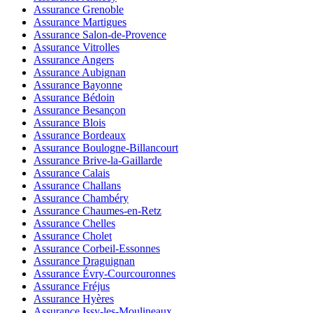
Assurance Grenoble
Assurance Martigues
Assurance Salon-de-Provence
Assurance Vitrolles
Assurance Angers
Assurance Aubignan
Assurance Bayonne
Assurance Bédoin
Assurance Besançon
Assurance Blois
Assurance Bordeaux
Assurance Boulogne-Billancourt
Assurance Brive-la-Gaillarde
Assurance Calais
Assurance Challans
Assurance Chambéry
Assurance Chaumes-en-Retz
Assurance Chelles
Assurance Cholet
Assurance Corbeil-Essonnes
Assurance Draguignan
Assurance Évry-Courcouronnes
Assurance Fréjus
Assurance Hyères
Assurance Issy-les-Moulineaux