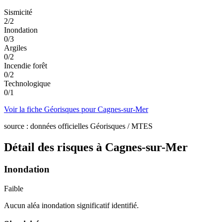
Sismicité
2
/
2
Inondation
0
/
3
Argiles
0
/
2
Incendie forêt
0
/
2
Technologique
0
/
1
Voir la fiche Géorisques pour
Cagnes-sur-Mer
source : données officielles Géorisques / MTES
Détail des risques à
Cagnes-sur-Mer
Inondation
Faible
Aucun aléa inondation significatif identifié.