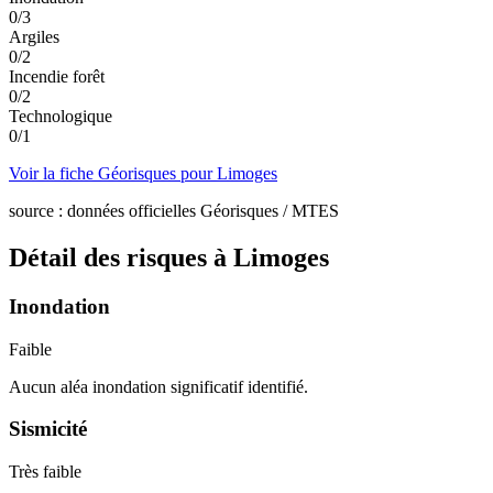
0
/
3
Argiles
0
/
2
Incendie forêt
0
/
2
Technologique
0
/
1
Voir la fiche Géorisques pour
Limoges
source : données officielles Géorisques / MTES
Détail des risques à
Limoges
Inondation
Faible
Aucun aléa inondation significatif identifié.
Sismicité
Très faible