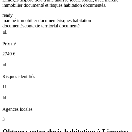
immobilier documenté et risques habitation documentés.
ready
marché immobilier documenté
risques habitation
documentés
contexte territorial documenté
📊
Prix m²
2749 €
📊
Risques identifiés
11
📊
Agences locales
3
Obtenez votre devis habitation à
Limoges