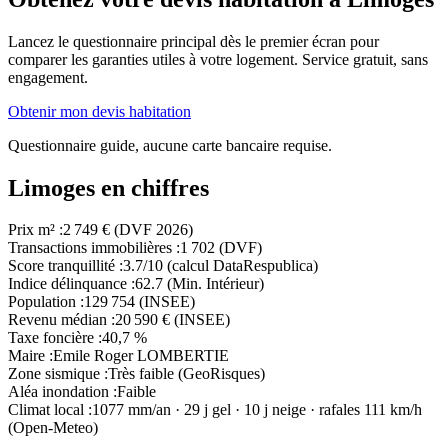
Lancez le questionnaire principal dès le premier écran pour
comparer les garanties utiles à votre logement. Service gratuit, sans
engagement.
Obtenir mon devis habitation
Questionnaire guide, aucune carte bancaire requise.
Limoges en chiffres
Prix m²
:
2 749 € (DVF 2026)
Transactions immobilières
:
1 702 (DVF)
Score tranquillité
:
3.7/10 (calcul DataRespublica)
Indice délinquance
:
62.7 (Min. Intérieur)
Population
:
129 754 (INSEE)
Revenu médian
:
20 590 € (INSEE)
Taxe foncière
:
40,7 %
Maire
:
Emile Roger LOMBERTIE
Zone sismique
:
Très faible (GeoRisques)
Aléa inondation
:
Faible
Climat local
:
1077 mm/an · 29 j gel · 10 j neige · rafales 111 km/h
(Open-Meteo)