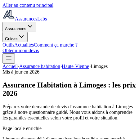
Aller au contenu principal
AssurancesLabs
Assurances
Guides
Outils
Actualités
Comment ça marche ?
Obtenir mon devis
Accueil
›
Assurance habitation
›
Haute-Vienne
›
Limoges
Mis à jour en
2026
Assurance Habitation à
Limoges
: les prix
2026
Préparez votre demande de devis d'assurance habitation à
Limoges
grâce à notre questionnaire guidé. Nous vous aidons à comprendre
les garanties essentielles selon votre profil et votre situation.
Page locale enrichie
Limoges dispose déjà d'une analyse locale solide, avec marché