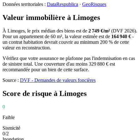
Données territoriales :
DataRespublica
·
GeoRisques
Valeur immobilière à
Limoges
À
Limoges
, le prix médian des
biens
est de
2 749
€/m²
(DVF
2026
).
Pour un appartement de
60
m², la valeur estimée est de
164 940
€
-
un contrat habitation devrait couvrir au minimum 200 % de cette
valeur en reconstruction.
Vérifiez que votre assurance ne plafonne pas l'indemnisation en cas
de sinistre total. Une couverture d'au moins
329 880
€ est
recommandée pour un bien de cette surface.
Source :
DVF - Demandes de valeurs foncières
Score de risque à
Limoges
0
Faible
Sismicité
0
/
2
Inondation