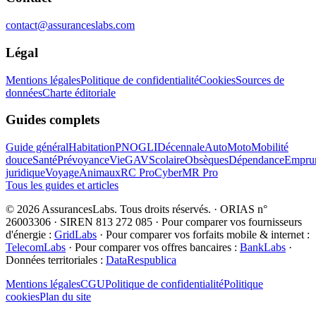
contact@assuranceslabs.com
Légal
Mentions légales
Politique de confidentialité
Cookies
Sources de
données
Charte éditoriale
Guides complets
Guide général
Habitation
PNO
GLI
Décennale
Auto
Moto
Mobilité
douce
Santé
Prévoyance
Vie
GAV
Scolaire
Obsèques
Dépendance
Emprun
juridique
Voyage
Animaux
RC Pro
Cyber
MR Pro
Tous les guides et articles
©
2026
AssurancesLabs
. Tous droits réservés.
·
ORIAS n°
26003306 · SIREN 813 272 085
·
Pour comparer vos fournisseurs
d'énergie :
GridLabs
·
Pour comparer vos forfaits mobile & internet :
TelecomLabs
·
Pour comparer vos offres bancaires :
BankLabs
·
Données territoriales :
DataRespublica
Mentions légales
CGU
Politique de confidentialité
Politique
cookies
Plan du site