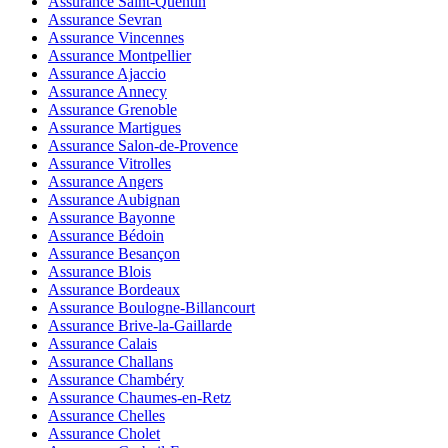
Assurance Saint-Quentin
Assurance Sevran
Assurance Vincennes
Assurance Montpellier
Assurance Ajaccio
Assurance Annecy
Assurance Grenoble
Assurance Martigues
Assurance Salon-de-Provence
Assurance Vitrolles
Assurance Angers
Assurance Aubignan
Assurance Bayonne
Assurance Bédoin
Assurance Besançon
Assurance Blois
Assurance Bordeaux
Assurance Boulogne-Billancourt
Assurance Brive-la-Gaillarde
Assurance Calais
Assurance Challans
Assurance Chambéry
Assurance Chaumes-en-Retz
Assurance Chelles
Assurance Cholet