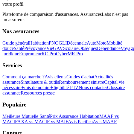
votre profil.
Plateforme de comparaison d'assurances.
AssurancesLabs
n'est pas
un assureur.
Nos assurances
Guide général
Habitation
PNO
GLI
Décennale
Auto
Moto
Mobilité
douce
Santé
Prévoyance
Vie
GAV
Scolaire
Obsèques
Dépendance
Voyag
juridique
Emprunteur
RC Pro
Cyber
MR Pro
Services
Comment ça marche ?
Avis clients
Guides d'achat
Actualités
assurance
Simulateurs & outils
Remboursement sinistre
Capital vie
nécessaire
Frais de notaire
Éligibilité PTZ
Nous contacter
Glossaire
assurance
Ressources presse
Populaire
Meilleure Mutuelle Santé
Prix Assurance Habitation
MAAF vs
MACIF
AXA vs MACIF vs MAIF
Avis Pacifica
Avis MAAF
Contact