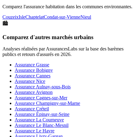
Comparez l'assurance habitation dans les communes environnantes.
Couzeix
Isle
Chaptelat
Condat-sur-Vienne
Nieul
🏙️
Comparez d'autres marchés urbains
Analyses réalisées par AssurancesLabs sur la base des barèmes
publics et retours d'assurés en
2026
.
Assurance Grasse
Assurance Bobigny
Assurance Cannes
Assurance Nice
Assurance Aulnay-sous-Bois
Assurance Avignon
Assurance Cagnes-sur-Mer
Assurance Champigny-sur-Marne
Assurance Créteil
Assurance Épinay-sur-Seine
Assurance La Courneuve
Assurance Le Blanc-Mesnil
Assurance Le Havre
Assurance Livry-Gargan