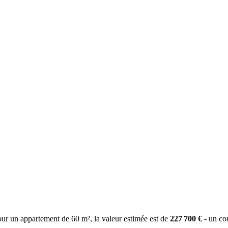
our un appartement de
60
m², la valeur estimée est de
227 700
€
- un co