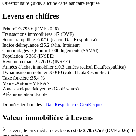
Questionnaire guide, aucune carte bancaire requise.
Levens en chiffres
Prix m²
:
3 795 € (DVF 2026)
Transactions immobilières
:
47 (DVF)
Score tranquillité
:
6.0/10 (calcul DataRespublica)
Indice délinquance
:
25.2 (Min. Intérieur)
Cambriolages
:
7,6 pour 1 000 logements (SSMSI)
Population
:
5 366 (INSEE)
Revenu médian
:
25 260 € (INSEE)
Années d'achat immobilier
:
10.3 années (calcul DataRespublica)
Dynamisme immobilier
:
9.0/10 (calcul DataRespublica)
Taxe foncière
:
35,4 %
Maire
:
Antoine VERAN
Zone sismique
:
Moyenne (GeoRisques)
Aléa inondation
:
Faible
Données territoriales :
DataRespublica
·
GeoRisques
Valeur immobilière à
Levens
À
Levens
, le prix médian des
biens
est de
3 795
€/m²
(DVF
2026
). P
reconstruction.