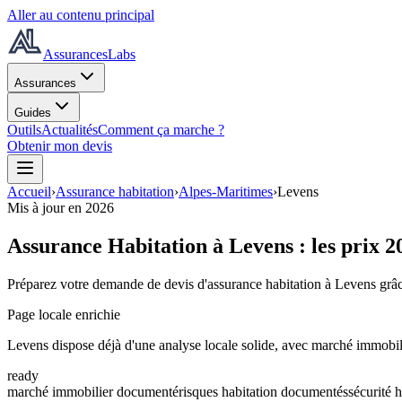
Aller au contenu principal
AssurancesLabs
Assurances
Guides
Outils
Actualités
Comment ça marche ?
Obtenir mon devis
Accueil
›
Assurance habitation
›
Alpes-Maritimes
›
Levens
Mis à jour en
2026
Assurance Habitation à
Levens
: les prix
2
Préparez votre demande de devis d'assurance habitation à
Levens
grâc
Page locale enrichie
Levens dispose déjà d'une analyse locale solide, avec marché immobil
ready
marché immobilier documenté
risques habitation documentés
sécurité 