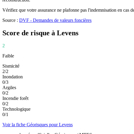
Vérifiez que votre assurance ne plafonne pas l'indemnisation en cas de
Source :
DVF - Demandes de valeurs foncières
Score de risque à
Levens
2
Faible
Sismicité
2
/
2
Inondation
0
/
3
Argiles
0
/
2
Incendie forêt
0
/
2
Technologique
0
/
1
Voir la fiche Géorisques pour
Levens