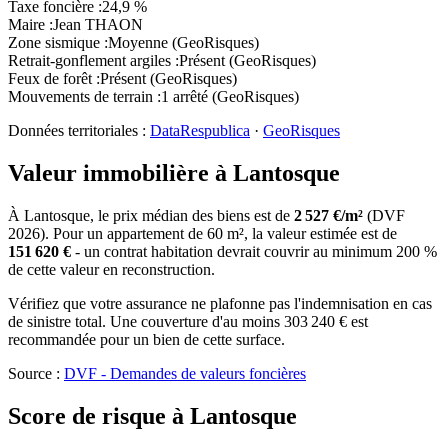
Taxe foncière
:
24,9 %
Maire
:
Jean THAON
Zone sismique
:
Moyenne (GeoRisques)
Retrait-gonflement argiles
:
Présent (GeoRisques)
Feux de forêt
:
Présent (GeoRisques)
Mouvements de terrain
:
1 arrêté (GeoRisques)
Données territoriales :
DataRespublica
·
GeoRisques
Valeur immobilière à
Lantosque
À
Lantosque
, le prix médian des
biens
est de
2 527
€/m²
(DVF
2026
). Pour un appartement de
60
m², la valeur estimée est de
151 620
€
- un contrat habitation devrait couvrir au minimum 200 %
de cette valeur en reconstruction.
Vérifiez que votre assurance ne plafonne pas l'indemnisation en cas
de sinistre total. Une couverture d'au moins
303 240
€ est
recommandée pour un bien de cette surface.
Source :
DVF - Demandes de valeurs foncières
Score de risque à
Lantosque