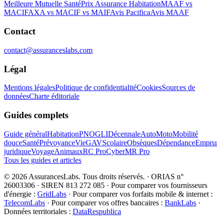
Meilleure Mutuelle Santé
Prix Assurance Habitation
MAAF vs
MACIF
AXA vs MACIF vs MAIF
Avis Pacifica
Avis MAAF
Contact
contact@assuranceslabs.com
Légal
Mentions légales
Politique de confidentialité
Cookies
Sources de
données
Charte éditoriale
Guides complets
Guide général
Habitation
PNO
GLI
Décennale
Auto
Moto
Mobilité
douce
Santé
Prévoyance
Vie
GAV
Scolaire
Obsèques
Dépendance
Emprun
juridique
Voyage
Animaux
RC Pro
Cyber
MR Pro
Tous les guides et articles
©
2026
AssurancesLabs
. Tous droits réservés.
·
ORIAS n°
26003306 · SIREN 813 272 085
·
Pour comparer vos fournisseurs
d'énergie :
GridLabs
·
Pour comparer vos forfaits mobile & internet :
TelecomLabs
·
Pour comparer vos offres bancaires :
BankLabs
·
Données territoriales :
DataRespublica