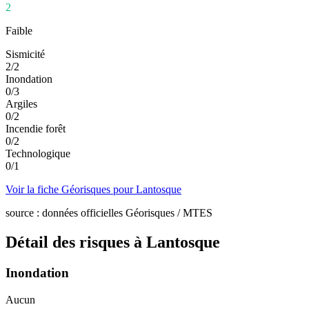
2
Faible
Sismicité
2
/
2
Inondation
0
/
3
Argiles
0
/
2
Incendie forêt
0
/
2
Technologique
0
/
1
Voir la fiche Géorisques pour
Lantosque
source : données officielles Géorisques / MTES
Détail des risques à
Lantosque
Inondation
Aucun