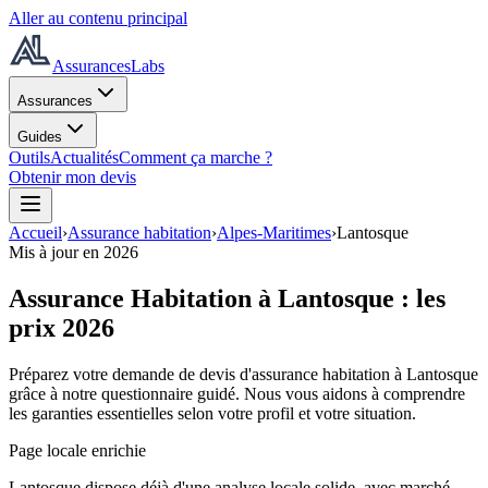
Aller au contenu principal
AssurancesLabs
Assurances
Guides
Outils
Actualités
Comment ça marche ?
Obtenir mon devis
Accueil
›
Assurance habitation
›
Alpes-Maritimes
›
Lantosque
Mis à jour en
2026
Assurance Habitation à
Lantosque
: les
prix
2026
Préparez votre demande de devis d'assurance habitation à
Lantosque
grâce à notre questionnaire guidé. Nous vous aidons à comprendre
les garanties essentielles selon votre profil et votre situation.
Page locale enrichie
Lantosque dispose déjà d'une analyse locale solide, avec marché