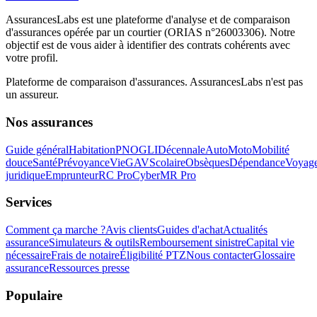
AssurancesLabs
est une plateforme d'analyse et de comparaison
d'assurances opérée par un courtier (ORIAS n°26003306). Notre
objectif est de vous aider à identifier des contrats cohérents avec
votre profil.
Plateforme de comparaison d'assurances.
AssurancesLabs
n'est pas
un assureur.
Nos assurances
Guide général
Habitation
PNO
GLI
Décennale
Auto
Moto
Mobilité
douce
Santé
Prévoyance
Vie
GAV
Scolaire
Obsèques
Dépendance
Voyag
juridique
Emprunteur
RC Pro
Cyber
MR Pro
Services
Comment ça marche ?
Avis clients
Guides d'achat
Actualités
assurance
Simulateurs & outils
Remboursement sinistre
Capital vie
nécessaire
Frais de notaire
Éligibilité PTZ
Nous contacter
Glossaire
assurance
Ressources presse
Populaire