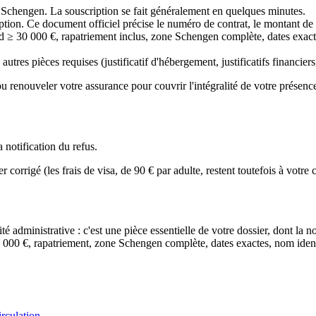
s Schengen. La souscription se fait généralement en quelques minutes.
ion. Ce document officiel précise le numéro de contrat, le montant de c
fond ≥ 30 000 €, rapatriement inclus, zone Schengen complète, dates exac
s autres pièces requises (justificatif d'hébergement, justificatifs financie
 ou renouveler votre assurance pour couvrir l'intégralité de votre présen
a notification du refus.
rigé (les frais de visa, de 90 € par adulte, restent toutefois à votre c
té administrative : c'est une pièce essentielle de votre dossier, dont l
30 000 €, rapatriement, zone Schengen complète, dates exactes, nom ide
irculation