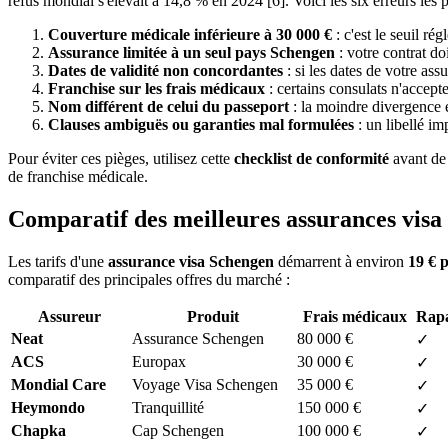
refus mondial s'élevait à 14,8 % en 2024 [6]. Voici les six erreurs les 
Couverture médicale inférieure à 30 000 €
: c'est le seuil r
Assurance limitée à un seul pays Schengen
: votre contrat do
Dates de validité non concordantes
: si les dates de votre as
Franchise sur les frais médicaux
: certains consulats n'accept
Nom différent de celui du passeport
: la moindre divergence en
Clauses ambiguës ou garanties mal formulées
: un libellé im
Pour éviter ces pièges, utilisez cette
checklist de conformité
avant de 
de franchise médicale.
Comparatif des meilleures assurances visa 
Les tarifs d'une
assurance visa Schengen
démarrent à environ
19 € 
comparatif des principales offres du marché :
Assureur
Produit
Frais médicaux
Rapa
Neat
Assurance Schengen
80 000 €
✓
ACS
Europax
30 000 €
✓
Mondial Care
Voyage Visa Schengen
35 000 €
✓
Heymondo
Tranquillité
150 000 €
✓
Chapka
Cap Schengen
100 000 €
✓