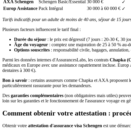
AXA Schengen
Schengen Basic/Essential
30 000 €
✓
Europ Assistance
Pack Intégral
30 000 à 60 000 €
✓
Tarifs indicatifs pour un adulte de moins de 40 ans, séjour de 15 jou
Plusieurs facteurs influencent le tarif final :
Durée du séjour
: le prix est dégressif (7 jours : 20-30 €, 30 jo
Âge du voyageur
: comptez une majoration de 25 à 50 % au-de
Options souscrites
: responsabilité civile, bagages, annulatio
Parmi les données internes d'AssurancesLabs, les contrats
Chapka (C
médicaux en Europe avec une assistance rapatriement incluse. Europ A
dentaires à 300 €).
Bon à savoir
: certains assureurs comme Chapka et AXA proposent 
particulièrement rassurante pour les demandeurs.
Des
garanties complémentaires
(non obligatoires mais utiles) peuven
loin sur les garanties et le fonctionnement de l'assurance voyage en g
Comment obtenir votre attestation : procé
Obtenir votre
attestation d'assurance visa Schengen
est une démarch