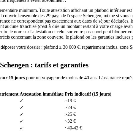
plus fréquentes à éviter absolument :
églementaire minimum. Toute attestation affichant un plafond inférieur es
it couvrir l'ensemble des 29 pays de l'espace Schengen, même si vous ne
surance ne correspondent pas exactement aux dates de séjour déclarées, le
ent aucune franchise (c'est-à-dire un montant restant à votre charge ava
tre le nom sur l'attestation et celui sur votre passeport peut bloquer vot
précis concernant la zone couverte, le plafond ou les garanties incluses
déposer votre dossier : plafond ≥ 30 000 €, rapatriement inclus, zone 
Schengen : tarifs et garanties
pour 15 jours
pour un voyageur de moins de 40 ans. L'assurance repr
triement
Attestation immédiate
Prix indicatif (15 jours)
~19 €
✓
~24 €
✓
~25 €
✓
~32 €
✓
~40-42 €
✓