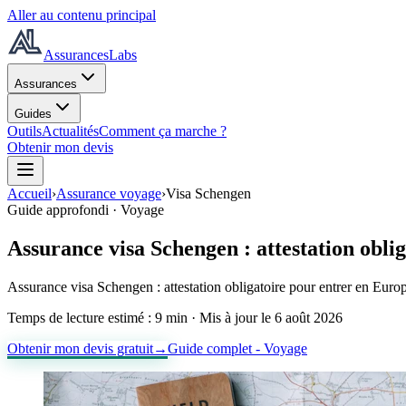
Aller au contenu principal
AssurancesLabs
Assurances
Guides
Outils
Actualités
Comment ça marche ?
Obtenir mon devis
Accueil
›
Assurance voyage
›
Visa Schengen
Guide approfondi ·
Voyage
Assurance visa Schengen : attestation obli
Assurance visa Schengen : attestation obligatoire pour entrer en Europe
Temps de lecture estimé :
9 min
· Mis à jour le
6 août 2026
Obtenir mon devis gratuit
→
Guide complet -
Voyage