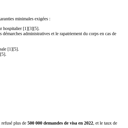
 garanties minimales exigées :
r hospitalier [1][3][5].
es démarches administratives et le rapatriement du corps en cas de
ale [1][5].
[5].
a refusé plus de
500 000 demandes de visa en 2022
, et le taux de