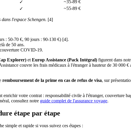
~35-89 €
✓
~55-89 €
✓
rs dans l'espace Schengen.
[4]
urs : 50-70 €, 90 jours : 90-130 €) [4].
là de 50 ans.
n, couverture COVID-19.
ap Explorer)
et
Europ Assistance (Pack Intégral)
figurent dans not
ssistance couvre les frais médicaux à l'étranger à hauteur de 30 000 €
le
remboursement de la prime en cas de refus de visa
, sur présentatio
t enrichir votre contrat : responsabilité civile à l'étranger, couverture 
énéral, consultez notre
guide complet de l'assurance voyage
.
dure étape par étape
e simple et rapide si vous suivez ces étapes :