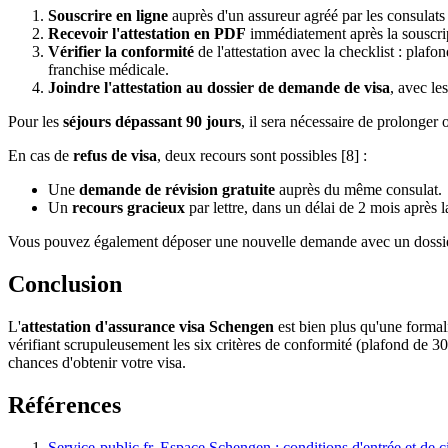
Souscrire en ligne
auprès d'un assureur agréé par les consulat
Recevoir l'attestation en PDF
immédiatement après la souscript
Vérifier la conformité
de l'attestation avec la checklist : pla
franchise médicale.
Joindre l'attestation au dossier de demande de visa
, avec le
Pour les
séjours dépassant 90 jours
, il sera nécessaire de prolonger
En cas de
refus de visa
, deux recours sont possibles [8] :
Une
demande de révision gratuite
auprès du même consulat.
Un
recours gracieux
par lettre, dans un délai de 2 mois après l
Vous pouvez également déposer une nouvelle demande avec un dossier cor
Conclusion
L'
attestation d'assurance visa Schengen
est bien plus qu'une formali
vérifiant scrupuleusement les six critères de conformité (plafond de 
chances d'obtenir votre visa.
Références
Service-public.fr, Espace Schengen : conditions d'entrée et de c