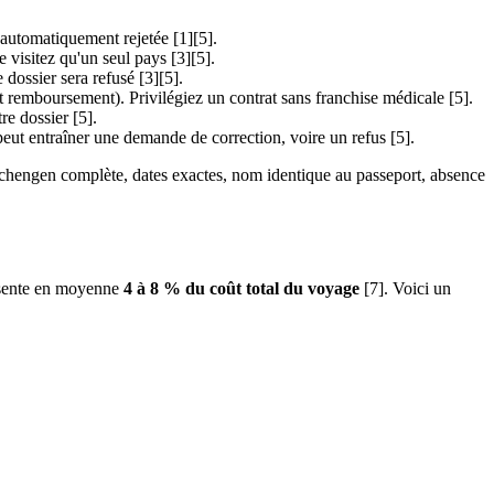
t automatiquement rejetée [1][5].
 visitez qu'un seul pays [3][5].
 dossier sera refusé [3][5].
nt remboursement). Privilégiez un contrat sans franchise médicale [5].
re dossier [5].
 peut entraîner une demande de correction, voire un refus [5].
Schengen complète, dates exactes, nom identique au passeport, absence
ésente en moyenne
4 à 8 % du coût total du voyage
[7]. Voici un