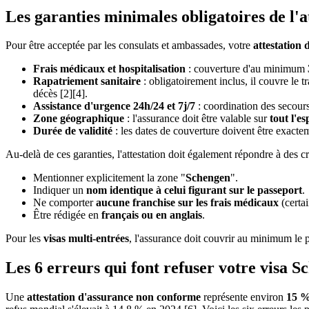
Les garanties minimales obligatoires de l'
Pour être acceptée par les consulats et ambassades, votre
attestation
Frais médicaux et hospitalisation
: couverture d'au minimum
Rapatriement sanitaire
: obligatoirement inclus, il couvre le 
décès [2][4].
Assistance d'urgence 24h/24 et 7j/7
: coordination des secours
Zone géographique
: l'assurance doit être valable sur
tout l'e
Durée de validité
: les dates de couverture doivent être exactem
Au-delà de ces garanties, l'attestation doit également répondre à des cri
Mentionner explicitement la zone "
Schengen
".
Indiquer un
nom identique à celui figurant sur le passeport
.
Ne comporter
aucune franchise sur les frais médicaux
(certai
Être rédigée en
français ou en anglais
.
Pour les
visas multi-entrées
, l'assurance doit couvrir au minimum le p
Les 6 erreurs qui font refuser votre visa 
Une
attestation d'assurance non conforme
représente environ
15 %