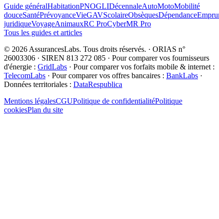
Guide général
Habitation
PNO
GLI
Décennale
Auto
Moto
Mobilité
douce
Santé
Prévoyance
Vie
GAV
Scolaire
Obsèques
Dépendance
Emprun
juridique
Voyage
Animaux
RC Pro
Cyber
MR Pro
Tous les guides et articles
©
2026
AssurancesLabs
. Tous droits réservés.
·
ORIAS n°
26003306 · SIREN 813 272 085
·
Pour comparer vos fournisseurs
d'énergie :
GridLabs
·
Pour comparer vos forfaits mobile & internet :
TelecomLabs
·
Pour comparer vos offres bancaires :
BankLabs
·
Données territoriales :
DataRespublica
Mentions légales
CGU
Politique de confidentialité
Politique
cookies
Plan du site