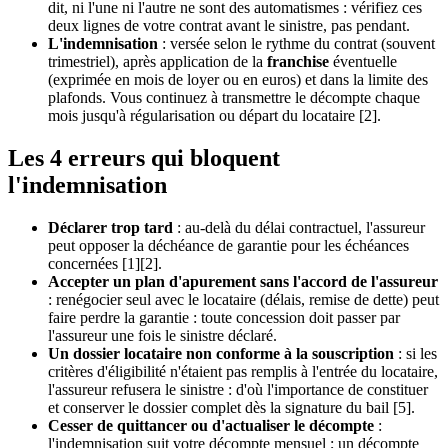
dit, ni l'une ni l'autre ne sont des automatismes : vérifiez ces
deux lignes de votre contrat avant le sinistre, pas pendant.
L'indemnisation
: versée selon le rythme du contrat (souvent
trimestriel), après application de la
franchise
éventuelle
(exprimée en mois de loyer ou en euros) et dans la limite des
plafonds. Vous continuez à transmettre le décompte chaque
mois jusqu'à régularisation ou départ du locataire [2].
Les 4 erreurs qui bloquent
l'indemnisation
Déclarer trop tard
: au-delà du délai contractuel, l'assureur
peut opposer la déchéance de garantie pour les échéances
concernées [1][2].
Accepter un plan d'apurement sans l'accord de l'assureur
: renégocier seul avec le locataire (délais, remise de dette) peut
faire perdre la garantie : toute concession doit passer par
l'assureur une fois le sinistre déclaré.
Un dossier locataire non conforme à la souscription
: si les
critères d'éligibilité n'étaient pas remplis à l'entrée du locataire,
l'assureur refusera le sinistre : d'où l'importance de constituer
et conserver le dossier complet dès la signature du bail [5].
Cesser de quittancer ou d'actualiser le décompte
:
l'indemnisation suit votre décompte mensuel ; un décompte