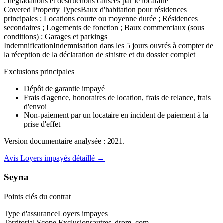
: dégradations et destructions causées par le locataire
Covered Property Types
Baux d'habitation pour résidences
principales ; Locations courte ou moyenne durée ; Résidences
secondaires ; Logements de fonction ; Baux commerciaux (sous
conditions) ; Garages et parkings
Indemnification
Indemnisation dans les 5 jours ouvrés à compter de
la réception de la déclaration de sinistre et du dossier complet
Exclusions principales
Dépôt de garantie impayé
Frais d'agence, honoraires de location, frais de relance, frais
d'envoi
Non-paiement par un locataire en incident de paiement à la
prise d'effet
Version documentaire analysée :
2021
.
Avis
Loyers impayés
détaillé →
Seyna
Points clés du contrat
Type d'assurance
Loyers impayes
Territorial Scope Exclusions
autres_drom_com