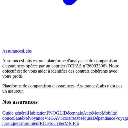
AssurancesLabs
AssurancesLabs
est une plateforme d'analyse et de comparaison
d'assurances opérée par un courtier (ORIAS n°26003306). Notre
objectif est de vous aider à identifier des contrats cohérents avec
votre profil.
Plateforme de comparaison d'assurances.
AssurancesLabs
n'est pas
un assureur.
Nos assurances
Guide général
Habitation
PNO
GLI
Décennale
Auto
Moto
Mobilité
douce
Santé
Prévoyance
Vie
GAV
Scolaire
Obsèques
Dépendance
Voyag
juridique
Emprunteur
RC Pro
Cyber
MR Pro