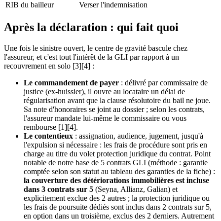
RIB du bailleur
Verser l'indemnisation
Après la déclaration : qui fait quoi
Une fois le sinistre ouvert, le centre de gravité bascule chez
l'assureur, et c'est tout l'intérêt de la GLI par rapport à un
recouvrement en solo [3][4] :
Le commandement de payer
: délivré par commissaire de
justice (ex-huissier), il ouvre au locataire un délai de
régularisation avant que la clause résolutoire du bail ne joue.
Sa note d'honoraires se joint au dossier ; selon les contrats,
l'assureur mandate lui-même le commissaire ou vous
rembourse [1][4].
Le contentieux
: assignation, audience, jugement, jusqu'à
l'expulsion si nécessaire : les frais de procédure sont pris en
charge au titre du volet protection juridique du contrat. Point
notable de notre base de 5 contrats GLI (méthode : garantie
comptée selon son statut au tableau des garanties de la fiche) :
la couverture des détériorations immobilières est incluse
dans 3 contrats sur 5
(Seyna, Allianz, Galian) et
explicitement exclue des 2 autres ; la protection juridique ou
les frais de poursuite dédiés sont inclus dans 2 contrats sur 5,
en option dans un troisième, exclus des 2 derniers. Autrement