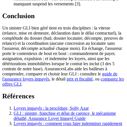
manquant suspend les versements [3].
Conclusion
Un sinistre GLI bien géré tient en trois disciplines : la vitesse
(relance, mise en demeure, déclaration dans le délai contractuel), la
complétude du dossier (bail, dossier locataire, décompte, preuves de
relance) et la coordination (aucune concession au locataire sans
l'assureur, décompte actualisé chaque mois). En échange, l'assureur
porte le contentieux de bout en bout : commandement de payer,
assignation, expulsion : et indemnise les loyers, ainsi que les
détériorations immobilières lorsque le contrat les inclut (3 des 5
contrats de notre base). AssurancesLabs aide les bailleurs à
comprendre, comparer et choisir leur GLI : consultez le
guide de
l'assurance loyers impayés
, le détail
prix et fiscalité
, ou
comparez les
offres GLI
.
Références
Loyers impayés : la procédure, Solly Azar
GLI : sinistre, franchise et délai de carence, le mécanisme
détaillé, Assurance Loyer Impayé Guide
Loyers impayés : comment vous faire indemniser rapidement