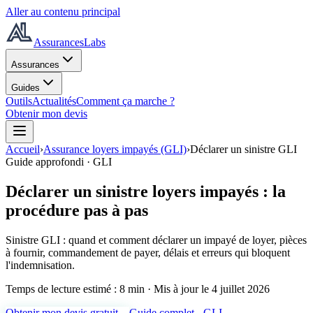
Aller au contenu principal
AssurancesLabs
Assurances
Guides
Outils
Actualités
Comment ça marche ?
Obtenir mon devis
Accueil
›
Assurance loyers impayés (GLI)
›
Déclarer un sinistre GLI
Guide approfondi ·
GLI
Déclarer un sinistre loyers impayés : la
procédure pas à pas
Sinistre GLI : quand et comment déclarer un impayé de loyer, pièces
à fournir, commandement de payer, délais et erreurs qui bloquent
l'indemnisation.
Temps de lecture estimé :
8 min
· Mis à jour le
4 juillet 2026
Obtenir mon devis gratuit
→
Guide complet -
GLI