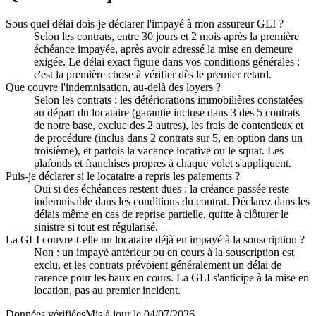
Sous quel délai dois-je déclarer l'impayé à mon assureur GLI ?
Selon les contrats, entre 30 jours et 2 mois après la première
échéance impayée, après avoir adressé la mise en demeure
exigée. Le délai exact figure dans vos conditions générales :
c'est la première chose à vérifier dès le premier retard.
Que couvre l'indemnisation, au-delà des loyers ?
Selon les contrats : les détériorations immobilières constatées
au départ du locataire (garantie incluse dans 3 des 5 contrats
de notre base, exclue des 2 autres), les frais de contentieux et
de procédure (inclus dans 2 contrats sur 5, en option dans un
troisième), et parfois la vacance locative ou le squat. Les
plafonds et franchises propres à chaque volet s'appliquent.
Puis-je déclarer si le locataire a repris les paiements ?
Oui si des échéances restent dues : la créance passée reste
indemnisable dans les conditions du contrat. Déclarez dans les
délais même en cas de reprise partielle, quitte à clôturer le
sinistre si tout est régularisé.
La GLI couvre-t-elle un locataire déjà en impayé à la souscription ?
Non : un impayé antérieur ou en cours à la souscription est
exclu, et les contrats prévoient généralement un délai de
carence pour les baux en cours. La GLI s'anticipe à la mise en
location, pas au premier incident.
Données vérifiées
Mis à jour le
04/07/2026