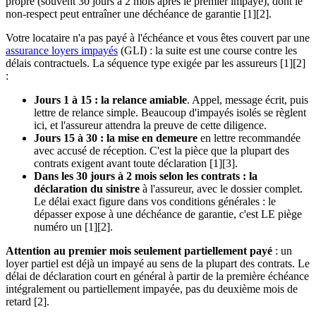
propre (souvent 30 jours à 2 mois après le premier impayé), dont le
non-respect peut entraîner une déchéance de garantie [1][2].
Votre locataire n'a pas payé à l'échéance et vous êtes couvert par une
assurance loyers impayés
(GLI) : la suite est une course contre les
délais contractuels. La séquence type exigée par les assureurs [1][2]
:
Jours 1 à 15 : la relance amiable
. Appel, message écrit, puis
lettre de relance simple. Beaucoup d'impayés isolés se règlent
ici, et l'assureur attendra la preuve de cette diligence.
Jours 15 à 30 : la mise en demeure
en lettre recommandée
avec accusé de réception. C'est la pièce que la plupart des
contrats exigent avant toute déclaration [1][3].
Dans les 30 jours à 2 mois selon les contrats : la
déclaration du sinistre
à l'assureur, avec le dossier complet.
Le délai exact figure dans vos conditions générales : le
dépasser expose à une déchéance de garantie, c'est LE piège
numéro un [1][2].
Attention au premier mois seulement partiellement payé
: un
loyer partiel est déjà un impayé au sens de la plupart des contrats. Le
délai de déclaration court en général à partir de la première échéance
intégralement ou partiellement impayée, pas du deuxième mois de
retard [2].