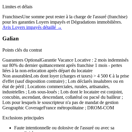
Limites et délais
Franchises
Une somme peut rester à la charge de l'assuré (franchise)
pour les garanties Loyers impayés et Dégradations immobilières.
Avis
Loyers impayés
détaillé →
Galian
Points clés du contrat
Guarantees Optional
Garantie Vacance Locative : 2 mois indemnisés
sur 80% du dernier quittancement après franchise 1 mois - pertes
liées à la non-relocation après départ du locataire
Non assurables
Lots dont loyer (charges et taxes) > 4 500 € à la prise
d'effet (sauf disposition contraire) ; Lots déclarés insalubres ou en
état de péril ; Locations commerciales, rurales, artisanales,
industrielles ; Lots sous-loués ; Lots dont le locataire est conjoint,
concubin, ascendant, descendant, collatéral ou pacsé du bailleur ;
Lots pour lesquels le souscripteur n'a pas de mandat de gestion
Geographic Coverage
France métropolitaine ; DROM-COM
Exclusions principales
Faute intentionnelle ou dolosive de l'assuré ou avec sa