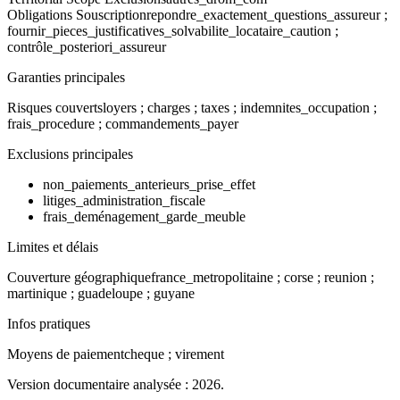
Obligations Souscription
repondre_exactement_questions_assureur ;
fournir_pieces_justificatives_solvabilite_locataire_caution ;
contrôle_posteriori_assureur
Garanties principales
Risques couverts
loyers ; charges ; taxes ; indemnites_occupation ;
frais_procedure ; commandements_payer
Exclusions principales
non_paiements_anterieurs_prise_effet
litiges_administration_fiscale
frais_deménagement_garde_meuble
Limites et délais
Couverture géographique
france_metropolitaine ; corse ; reunion ;
martinique ; guadeloupe ; guyane
Infos pratiques
Moyens de paiement
cheque ; virement
Version documentaire analysée :
2026
.