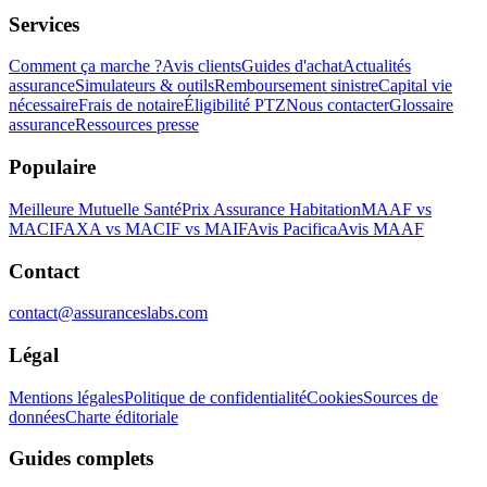
Services
Comment ça marche ?
Avis clients
Guides d'achat
Actualités
assurance
Simulateurs & outils
Remboursement sinistre
Capital vie
nécessaire
Frais de notaire
Éligibilité PTZ
Nous contacter
Glossaire
assurance
Ressources presse
Populaire
Meilleure Mutuelle Santé
Prix Assurance Habitation
MAAF vs
MACIF
AXA vs MACIF vs MAIF
Avis Pacifica
Avis MAAF
Contact
contact@assuranceslabs.com
Légal
Mentions légales
Politique de confidentialité
Cookies
Sources de
données
Charte éditoriale
Guides complets