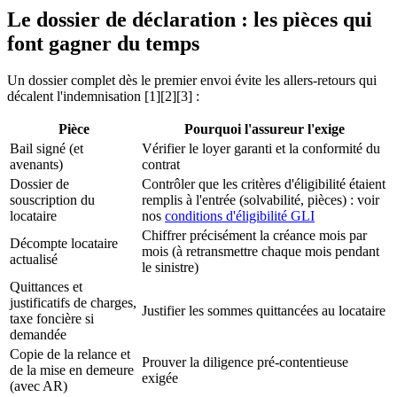
Le dossier de déclaration : les pièces qui
font gagner du temps
Un dossier complet dès le premier envoi évite les allers-retours qui
décalent l'indemnisation [1][2][3] :
Pièce
Pourquoi l'assureur l'exige
Bail signé (et
Vérifier le loyer garanti et la conformité du
avenants)
contrat
Dossier de
Contrôler que les critères d'éligibilité étaient
souscription du
remplis à l'entrée (solvabilité, pièces) : voir
locataire
nos
conditions d'éligibilité GLI
Chiffrer précisément la créance mois par
Décompte locataire
mois (à retransmettre chaque mois pendant
actualisé
le sinistre)
Quittances et
justificatifs de charges,
Justifier les sommes quittancées au locataire
taxe foncière si
demandée
Copie de la relance et
Prouver la diligence pré-contentieuse
de la mise en demeure
exigée
(avec AR)