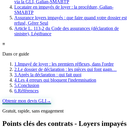
via la GLI, Galian-SMABTP
Locataire en impayés de loyer : la procédure, Galian-
SMABTP
Assurance loyers impayés : que faire quand votre dossier est
refusé, Gérer Seul
Article L. 113-2 du Code des assurances (déclaration de
sinistre), Légifrance
≡
Dans ce guide
1
.
Impayé de loyer : les premiers réflexes, dans l'ordre
2
.
Le dossier de déclaration : les pièces qui font gagn…
3
.
Après la déclaration : qui fait quoi
4
.
Les 4 erreurs qui bloquent l'indemnisation
5
.
Conclusion
6
.
Références
Obtenir mon devis GLI
→
Gratuit, rapide, sans engagement
Points clés des contrats -
Loyers impayés