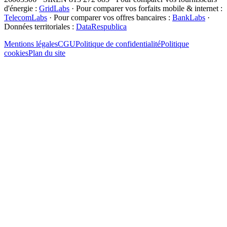
d'énergie :
GridLabs
·
Pour comparer vos forfaits mobile & internet :
TelecomLabs
·
Pour comparer vos offres bancaires :
BankLabs
·
Données territoriales :
DataRespublica
Mentions légales
CGU
Politique de confidentialité
Politique
cookies
Plan du site