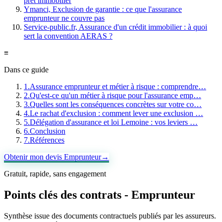
prêt immobilier
Ymanci, Exclusion de garantie : ce que l'assurance
emprunteur ne couvre pas
Service-public.fr, Assurance d'un crédit immobilier : à quoi
sert la convention AERAS ?
≡
Dans ce guide
1
.
Assurance emprunteur et métier à risque : comprendre…
2
.
Qu'est-ce qu'un métier à risque pour l'assurance emp…
3
.
Quelles sont les conséquences concrètes sur votre co…
4
.
Le rachat d'exclusion : comment lever une exclusion …
5
.
Délégation d'assurance et loi Lemoine : vos leviers …
6
.
Conclusion
7
.
Références
Obtenir mon devis Emprunteur
→
Gratuit, rapide, sans engagement
Points clés des contrats -
Emprunteur
Synthèse issue des documents contractuels publiés par les assureurs.