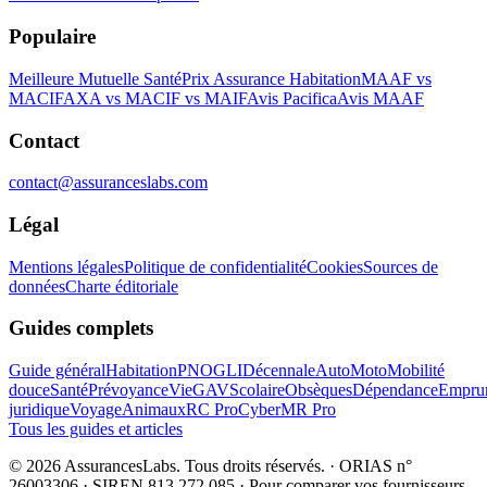
Populaire
Meilleure Mutuelle Santé
Prix Assurance Habitation
MAAF vs
MACIF
AXA vs MACIF vs MAIF
Avis Pacifica
Avis MAAF
Contact
contact@assuranceslabs.com
Légal
Mentions légales
Politique de confidentialité
Cookies
Sources de
données
Charte éditoriale
Guides complets
Guide général
Habitation
PNO
GLI
Décennale
Auto
Moto
Mobilité
douce
Santé
Prévoyance
Vie
GAV
Scolaire
Obsèques
Dépendance
Emprun
juridique
Voyage
Animaux
RC Pro
Cyber
MR Pro
Tous les guides et articles
©
2026
AssurancesLabs
. Tous droits réservés.
·
ORIAS n°
26003306 · SIREN 813 272 085
·
Pour comparer vos fournisseurs