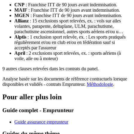
CNP
:
Franchise ITT de 90 jours avant indemnisation.
MAIF
:
Franchise ITT de 90 jours avant indemnisation.
MGEN
:
Franchise ITT de 90 jours avant indemnisation.
Allianz
:
15 exclusions sport relevées, ex. : vols sur ailes
volantes, parapente, deltaplane, ULM, parachutisme,
parachutisme ascensionnel, autres sports aériens et/ou u…
Alptis
:
1 exclusion sport relevée, ex. : Les sports pratiqués
régulièrement et/ou en club et/ou en fédération sauf si
acceptés par l'assureur
April
:
2 exclusions sport relevées, ex. : sports aériens (à
voile, aile ou à moteur)
9
autre
s
clause
s
relevée
s
dans les contrats du panel.
Analyse basée sur les documents de référence contractuels lorsque
disponibles et validés - contrats
Emprunteur
.
Méthodologie
.
Pour aller plus loin
Guide complet - Emprunteur
Guide assurance emprunteur
Guides du même thème