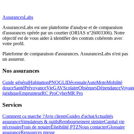
AssurancesLabs
AssurancesLabs
est une plateforme d'analyse et de comparaison
d'assurances opérée par un courtier (ORIAS n°26003306). Notre
objectif est de vous aider à identifier des contrats cohérents avec
votre profil.
Plateforme de comparaison d'assurances.
AssurancesLabs
n'est pas
un assureur.
Nos assurances
Guide général
Habitation
PNO
GLI
Décennale
Auto
Moto
Mobilité
douce
Santé
Prévoyance
Vie
GAV
Scolaire
Obsèques
Dépendance
Voyag
juridique
Emprunteur
RC Pro
Cyber
MR Pro
Services
Comment ça marche ?
Avis clients
Guides d'achat
Actualités
assurance
Simulateurs & outils
Remboursement sinistre
Capital vie
nécessaire
Frais de notaire
Éligibilité PTZ
Nous contacter
Glossaire
assurance
Ressources presse