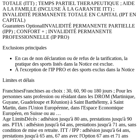
TOTALE (ITT) ; TEMPS PARTIEL THERAPEUTIQUE ; AIDE
A LA FAMILLE (INCLUSE À LA GARANTIE ITT) ;
INVALIDITÉ PERMANENTE TOTALE EN CAPITAL (IPT EN
CAPITAL)
Guarantees Optional
INVALIDITÉ PERMANENTE PARTIELLE
(IPP) ; CONFORT + ; INVALIDITÉ PERMANENTE
PROFESSIONNELLE (IP PRO)
Exclusions principales
En cas de non déclaration ou de refus de la tarification, la
pratique des sports listés dans la Notice est exclue.
À l'exception de l'IP PRO et des sports exclus dans la Notice
Limites et délais
Franchises
Franchises au choix : 30, 60, 90 ou 180 jours ; Pour les
personnes sans profession ou résidant dans les DROM (Martinique,
Guyane, Guadeloupe et Réunion) à Saint Barthélemy, à Saint
Martin, dans l'Union Européenne, dans l'Espace Economique
Européen, en Suisse ou au …
Age Limits
Décès : adhésion jusqu'à 80 ans, prestations jusqu'à 90
ans. PTIA : adhésion jusqu'à 64 ans, prestations jusqu'à 71 ans, sans
condition de mise en retraite. ITT / IPP : adhésion jusqu'à 64 ans,
prestations jusqu'à 65 ans, 67 ans avec l'Option 67 ans et 71 ans