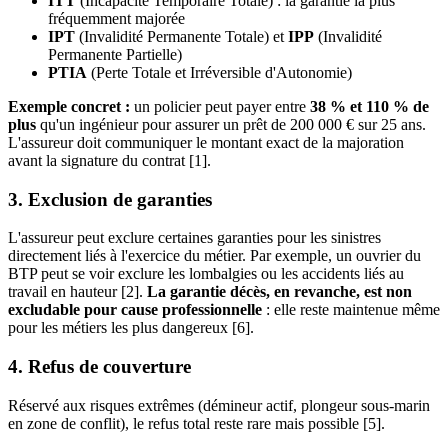
ITT
(Incapacité Temporaire Totale) : la garantie la plus
fréquemment majorée
IPT
(Invalidité Permanente Totale) et
IPP
(Invalidité
Permanente Partielle)
PTIA
(Perte Totale et Irréversible d'Autonomie)
Exemple concret :
un policier peut payer entre
38 % et 110 % de
plus
qu'un ingénieur pour assurer un prêt de 200 000 € sur 25 ans.
L'assureur doit communiquer le montant exact de la majoration
avant la signature du contrat [1].
3. Exclusion de garanties
L'assureur peut exclure certaines garanties pour les sinistres
directement liés à l'exercice du métier. Par exemple, un ouvrier du
BTP peut se voir exclure les lombalgies ou les accidents liés au
travail en hauteur [2].
La garantie décès, en revanche, est non
excludable pour cause professionnelle
: elle reste maintenue même
pour les métiers les plus dangereux [6].
4. Refus de couverture
Réservé aux risques extrêmes (démineur actif, plongeur sous-marin
en zone de conflit), le refus total reste rare mais possible [5].