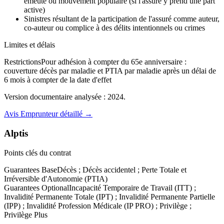
émeute ou mouvement populaire (si l'assuré y prend une part
active)
Sinistres résultant de la participation de l'assuré comme auteur,
co-auteur ou complice à des délits intentionnels ou crimes
Limites et délais
Restrictions
Pour adhésion à compter du 65e anniversaire :
couverture décès par maladie et PTIA par maladie après un délai de
6 mois à compter de la date d'effet
Version documentaire analysée :
2024
.
Avis
Emprunteur
détaillé →
Alptis
Points clés du contrat
Guarantees Base
Décès ; Décès accidentel ; Perte Totale et
Irréversible d'Autonomie (PTIA)
Guarantees Optional
Incapacité Temporaire de Travail (ITT) ;
Invalidité Permanente Totale (IPT) ; Invalidité Permanente Partielle
(IPP) ; Invalidité Profession Médicale (IP PRO) ; Privilège ;
Privilège Plus