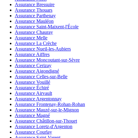
Assurance Bressuire
Assurance Thouars
Assurance Parthenay
Assurance Mauléon
Assurance Saint-Maixent-l'École
Assurance Chauray
Assurance Melle
Assurance La Crèche
Assurance Nueil-les-Aubiers
Assurance Aiffres
Assurance Moncoutant-sur-Sèvre
Assurance Cerizay
Assurance Aigondigné
Assurance Celles-sur-Belle
Assurance Vouillé
Assurance Échiré
Assurance Airvault
Assurance Argentonnay
Assurance Frontenay-Rohan-Rohan
Assurance Mauzé-sur-le-Mignon
Assurance Magné
Assurance Châtillon-sur-Thouet
Assurance Loretz-d'Argenton
Assurance Courlay
Assurance Saint-Varent