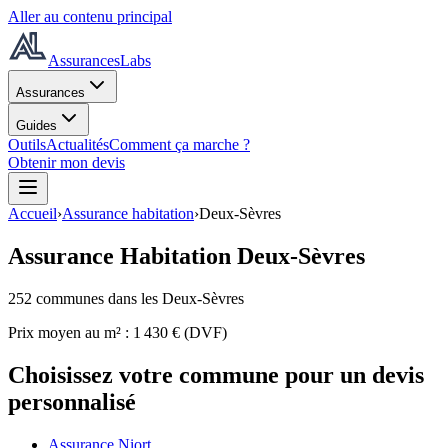
Aller au contenu principal
AssurancesLabs
Assurances
Guides
Outils
Actualités
Comment ça marche ?
Obtenir mon devis
Accueil
›
Assurance habitation
›
Deux-Sèvres
Assurance Habitation
Deux-Sèvres
252
commune
s
dans les Deux-Sèvres
Prix moyen au m² :
1 430
€ (DVF)
Choisissez votre commune pour un devis
personnalisé
Assurance Niort