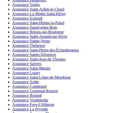
Assurance Pamproux
Assurance Vasles
Assurance Saint-Aubin-le-Cloud
Assurance La Mothe-Saint-Héray
Assurance Exireuil
Assurance Saint-Hilaire-la-Palud
Assurance Sauzé-entre-Bois
Assurance Brioux-sur-Boutonne
Assurance Saint-Amand-sur-Sèvre
Assurance Sainte-Verge
Assurance Thénezay
Assurance Saint-Pierre-des-Échaubrognes
Assurance Sainte-Néomaye
Assurance Saint-Jean-de-Thouars
Assurance Saivres
Assurance Saint-Maxire
Assurance Louzy
Assurance Saint-Léger-de-Montbrun
Assurance Ardin
Assurance Combrand
Assurance Germond-Rouvre
Assurance Boismé
Assurance Voulmentin
Assurance Faye-l'Abbesse
Assurance La Peyratte