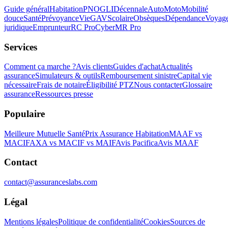
Guide général
Habitation
PNO
GLI
Décennale
Auto
Moto
Mobilité
douce
Santé
Prévoyance
Vie
GAV
Scolaire
Obsèques
Dépendance
Voyag
juridique
Emprunteur
RC Pro
Cyber
MR Pro
Services
Comment ça marche ?
Avis clients
Guides d'achat
Actualités
assurance
Simulateurs & outils
Remboursement sinistre
Capital vie
nécessaire
Frais de notaire
Éligibilité PTZ
Nous contacter
Glossaire
assurance
Ressources presse
Populaire
Meilleure Mutuelle Santé
Prix Assurance Habitation
MAAF vs
MACIF
AXA vs MACIF vs MAIF
Avis Pacifica
Avis MAAF
Contact
contact@assuranceslabs.com
Légal
Mentions légales
Politique de confidentialité
Cookies
Sources de