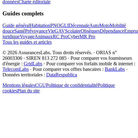
données
Charte éditoriale
Guides complets
Guide général
Habitation
PNO
GLI
Décennale
Auto
Moto
Mobilité
douce
Santé
Prévoyance
Vie
GAV
Scolaire
Obsèques
Dépendance
Emprun
juridique
Voyage
Animaux
RC Pro
Cyber
MR Pro
Tous les guides et articles
©
2026
AssurancesLabs
. Tous droits réservés.
·
ORIAS n°
26003306 · SIREN 813 272 085
·
Pour comparer vos fournisseurs
d'énergie :
GridLabs
·
Pour comparer vos forfaits mobile & internet :
TelecomLabs
·
Pour comparer vos offres bancaires :
BankLabs
·
Données territoriales :
DataRespublica
Mentions légales
CGU
Politique de confidentialité
Politique
cookies
Plan du site