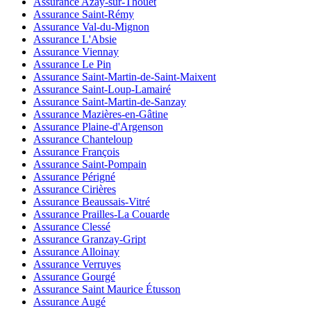
Assurance Azay-sur-Thouet
Assurance Saint-Rémy
Assurance Val-du-Mignon
Assurance L'Absie
Assurance Viennay
Assurance Le Pin
Assurance Saint-Martin-de-Saint-Maixent
Assurance Saint-Loup-Lamairé
Assurance Saint-Martin-de-Sanzay
Assurance Mazières-en-Gâtine
Assurance Plaine-d'Argenson
Assurance Chanteloup
Assurance François
Assurance Saint-Pompain
Assurance Périgné
Assurance Cirières
Assurance Beaussais-Vitré
Assurance Prailles-La Couarde
Assurance Clessé
Assurance Granzay-Gript
Assurance Alloinay
Assurance Verruyes
Assurance Gourgé
Assurance Saint Maurice Étusson
Assurance Augé