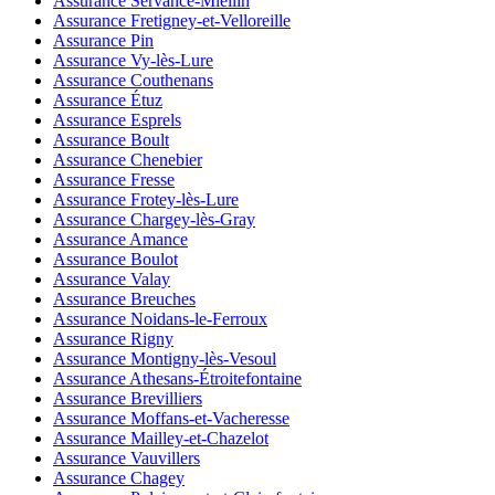
Assurance Servance-Miellin
Assurance Fretigney-et-Velloreille
Assurance Pin
Assurance Vy-lès-Lure
Assurance Couthenans
Assurance Étuz
Assurance Esprels
Assurance Boult
Assurance Chenebier
Assurance Fresse
Assurance Frotey-lès-Lure
Assurance Chargey-lès-Gray
Assurance Amance
Assurance Boulot
Assurance Valay
Assurance Breuches
Assurance Noidans-le-Ferroux
Assurance Rigny
Assurance Montigny-lès-Vesoul
Assurance Athesans-Étroitefontaine
Assurance Brevilliers
Assurance Moffans-et-Vacheresse
Assurance Mailley-et-Chazelot
Assurance Vauvillers
Assurance Chagey