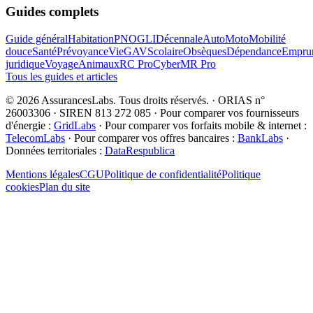
Guides complets
Guide général
Habitation
PNO
GLI
Décennale
Auto
Moto
Mobilité
douce
Santé
Prévoyance
Vie
GAV
Scolaire
Obsèques
Dépendance
Emprun
juridique
Voyage
Animaux
RC Pro
Cyber
MR Pro
Tous les guides et articles
©
2026
AssurancesLabs
. Tous droits réservés.
·
ORIAS n°
26003306 · SIREN 813 272 085
·
Pour comparer vos fournisseurs
d'énergie :
GridLabs
·
Pour comparer vos forfaits mobile & internet :
TelecomLabs
·
Pour comparer vos offres bancaires :
BankLabs
·
Données territoriales :
DataRespublica
Mentions légales
CGU
Politique de confidentialité
Politique
cookies
Plan du site