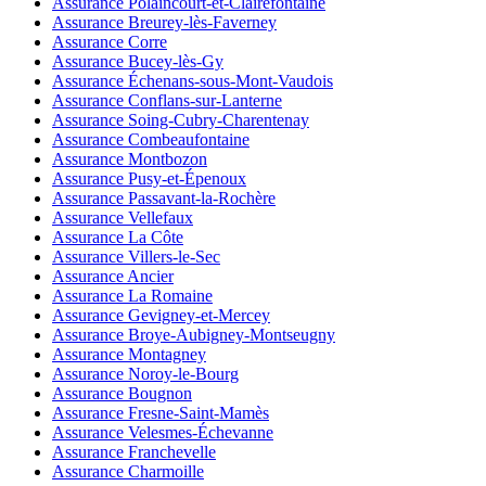
Assurance Polaincourt-et-Clairefontaine
Assurance Breurey-lès-Faverney
Assurance Corre
Assurance Bucey-lès-Gy
Assurance Échenans-sous-Mont-Vaudois
Assurance Conflans-sur-Lanterne
Assurance Soing-Cubry-Charentenay
Assurance Combeaufontaine
Assurance Montbozon
Assurance Pusy-et-Épenoux
Assurance Passavant-la-Rochère
Assurance Vellefaux
Assurance La Côte
Assurance Villers-le-Sec
Assurance Ancier
Assurance La Romaine
Assurance Gevigney-et-Mercey
Assurance Broye-Aubigney-Montseugny
Assurance Montagney
Assurance Noroy-le-Bourg
Assurance Bougnon
Assurance Fresne-Saint-Mamès
Assurance Velesmes-Échevanne
Assurance Franchevelle
Assurance Charmoille