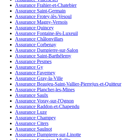
Assurance Frahier-et-Chatebier
Assurance Saint-Germain
Assurance Frotey-lès-Vesoul
Assurance Magny-Vernois
Assurance Quincey
Assurance Fontaine-lès-Luxeuil
Assurance Châlonvillars
Assurance Corbenay
Assurance Dampierre-sur-Salon
Assurance Saint-Barthélemy
Assurance Pesmes
Assurance Gy
Assurance Faverney
Assurance Gray-la-Ville
Assurance Beaujeu-Saint-Vallier-Pierrejux-et-Quitteur
Assurance Plancher-les-Mines
Assurance Saulx
Assurance Voray-sur-l'Ognon
Assurance Raddon-et-Chapendu
Assurance Luze
Assurance Champey
Assurance Citers
Assurance Saulnot
Assurance Dampierre-sur-Linotte