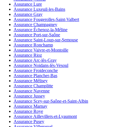
Assurance Lure
Assurance Luxeuil-les-Bains
Assurance Gray
Assurance Fougerolles-Saint-Valbert
Assurance Champagney
Assurance Échenoz-la-Méline
Assurance Port-sur-Saône
Assurance Saint-Loup-sur-Semouse
Assurance Ronchamp
Assurance Vaivre-et-Montoille
Assurance Rioz
Assurance Arc-lès-Gray
Assurance Noidans-lès-Vesoul
Assurance Froideconche
Assurance Plancher-Bas
Assurance Mélisey
Assurance Champlitte
Assurance Navenne
Assurance Jussey
Assurance Scey-sur-Saône-et-Saint-Albin
Assurance Marnay
Assurance Roye
Assurance Aillevillers-et-Lyaumont
Assurance Pusey
Assurance Villersexel