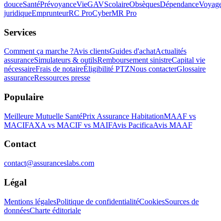
douce
Santé
Prévoyance
Vie
GAV
Scolaire
Obsèques
Dépendance
Voyag
juridique
Emprunteur
RC Pro
Cyber
MR Pro
Services
Comment ça marche ?
Avis clients
Guides d'achat
Actualités
assurance
Simulateurs & outils
Remboursement sinistre
Capital vie
nécessaire
Frais de notaire
Éligibilité PTZ
Nous contacter
Glossaire
assurance
Ressources presse
Populaire
Meilleure Mutuelle Santé
Prix Assurance Habitation
MAAF vs
MACIF
AXA vs MACIF vs MAIF
Avis Pacifica
Avis MAAF
Contact
contact@assuranceslabs.com
Légal
Mentions légales
Politique de confidentialité
Cookies
Sources de
données
Charte éditoriale