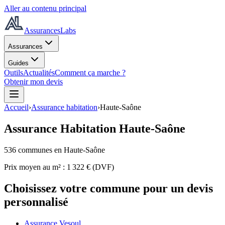
Aller au contenu principal
AssurancesLabs
Assurances
Guides
Outils
Actualités
Comment ça marche ?
Obtenir mon devis
Accueil
›
Assurance habitation
›
Haute-Saône
Assurance Habitation
Haute-Saône
536
commune
s
en Haute-Saône
Prix moyen au m² :
1 322
€ (DVF)
Choisissez votre commune pour un devis
personnalisé
Assurance Vesoul