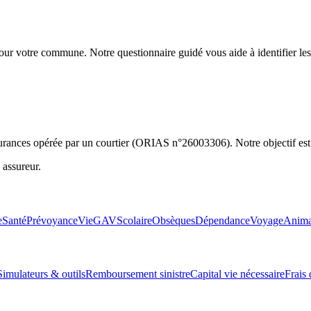
ur votre commune. Notre questionnaire guidé vous aide à identifier les g
rances opérée par un courtier (ORIAS n°26003306). Notre objectif est de
 assureur.
e
Santé
Prévoyance
Vie
GAV
Scolaire
Obsèques
Dépendance
Voyage
Anim
Simulateurs & outils
Remboursement sinistre
Capital vie nécessaire
Frais 