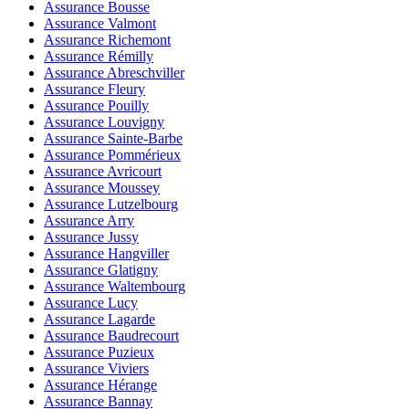
Assurance Bousse
Assurance Valmont
Assurance Richemont
Assurance Rémilly
Assurance Abreschviller
Assurance Fleury
Assurance Pouilly
Assurance Louvigny
Assurance Sainte-Barbe
Assurance Pommérieux
Assurance Avricourt
Assurance Moussey
Assurance Lutzelbourg
Assurance Arry
Assurance Jussy
Assurance Hangviller
Assurance Glatigny
Assurance Waltembourg
Assurance Lucy
Assurance Lagarde
Assurance Baudrecourt
Assurance Puzieux
Assurance Viviers
Assurance Hérange
Assurance Bannay