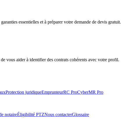
aranties essentielles et à préparer votre demande de devis gratuit.
 vous aider à identifier des contrats cohérents avec votre profil.
aux
Protection juridique
Emprunteur
RC Pro
Cyber
MR Pro
de notaire
Éligibilité PTZ
Nous contacter
Glossaire