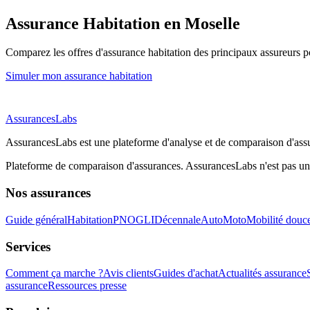
Assurance Habitation
en Moselle
Comparez les offres d'assurance habitation des principaux assureurs po
Simuler mon assurance habitation
AssurancesLabs
AssurancesLabs
est une plateforme d'analyse et de comparaison d'assu
Plateforme de comparaison d'assurances.
AssurancesLabs
n'est pas un
Nos assurances
Guide général
Habitation
PNO
GLI
Décennale
Auto
Moto
Mobilité douc
Services
Comment ça marche ?
Avis clients
Guides d'achat
Actualités assurance
assurance
Ressources presse