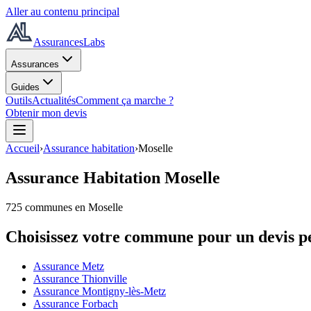
Aller au contenu principal
AssurancesLabs
Assurances
Guides
Outils
Actualités
Comment ça marche ?
Obtenir mon devis
Accueil
›
Assurance habitation
›
Moselle
Assurance Habitation
Moselle
725
commune
s
en Moselle
Choisissez votre commune pour un devis p
Assurance Metz
Assurance Thionville
Assurance Montigny-lès-Metz
Assurance Forbach