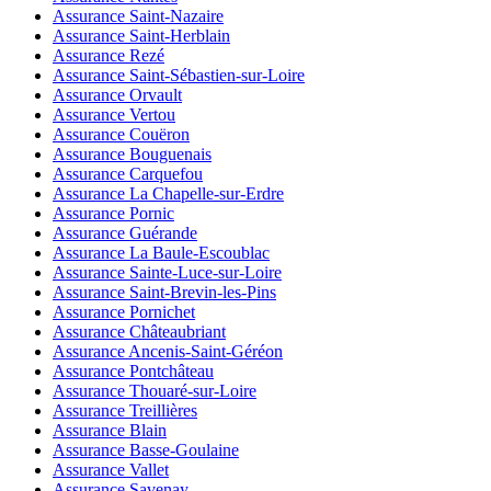
Assurance Saint-Nazaire
Assurance Saint-Herblain
Assurance Rezé
Assurance Saint-Sébastien-sur-Loire
Assurance Orvault
Assurance Vertou
Assurance Couëron
Assurance Bouguenais
Assurance Carquefou
Assurance La Chapelle-sur-Erdre
Assurance Pornic
Assurance Guérande
Assurance La Baule-Escoublac
Assurance Sainte-Luce-sur-Loire
Assurance Saint-Brevin-les-Pins
Assurance Pornichet
Assurance Châteaubriant
Assurance Ancenis-Saint-Géréon
Assurance Pontchâteau
Assurance Thouaré-sur-Loire
Assurance Treillières
Assurance Blain
Assurance Basse-Goulaine
Assurance Vallet
Assurance Savenay