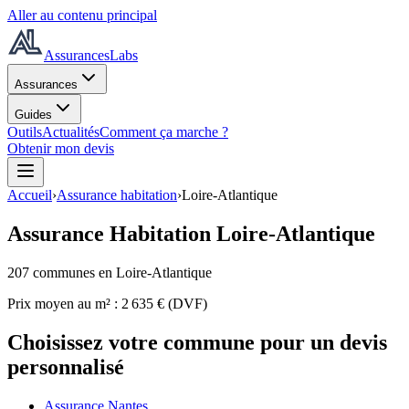
Aller au contenu principal
AssurancesLabs
Assurances
Guides
Outils
Actualités
Comment ça marche ?
Obtenir mon devis
Accueil
›
Assurance habitation
›
Loire-Atlantique
Assurance Habitation
Loire-Atlantique
207
commune
s
en Loire-Atlantique
Prix moyen au m² :
2 635
€ (DVF)
Choisissez votre commune pour un devis
personnalisé
Assurance Nantes