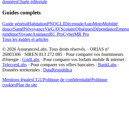
données
Charte éditoriale
Guides complets
Guide général
Habitation
PNO
GLI
Décennale
Auto
Moto
Mobilité
douce
Santé
Prévoyance
Vie
GAV
Scolaire
Obsèques
Dépendance
Emprun
juridique
Voyage
Animaux
RC Pro
Cyber
MR Pro
Tous les guides et articles
©
2026
AssurancesLabs
. Tous droits réservés.
·
ORIAS n°
26003306 · SIREN 813 272 085
·
Pour comparer vos fournisseurs
d'énergie :
GridLabs
·
Pour comparer vos forfaits mobile & internet :
TelecomLabs
·
Pour comparer vos offres bancaires :
BankLabs
·
Données territoriales :
DataRespublica
Mentions légales
CGU
Politique de confidentialité
Politique
cookies
Plan du site