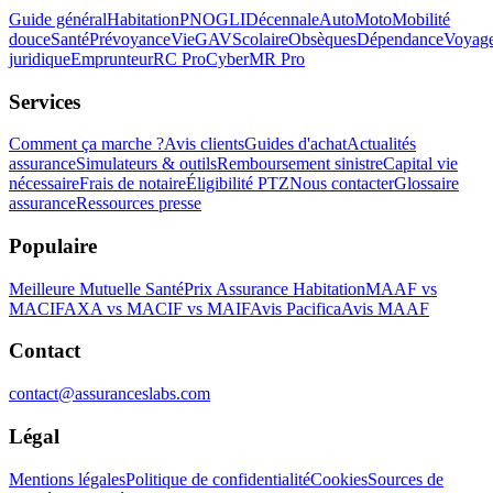
Guide général
Habitation
PNO
GLI
Décennale
Auto
Moto
Mobilité
douce
Santé
Prévoyance
Vie
GAV
Scolaire
Obsèques
Dépendance
Voyag
juridique
Emprunteur
RC Pro
Cyber
MR Pro
Services
Comment ça marche ?
Avis clients
Guides d'achat
Actualités
assurance
Simulateurs & outils
Remboursement sinistre
Capital vie
nécessaire
Frais de notaire
Éligibilité PTZ
Nous contacter
Glossaire
assurance
Ressources presse
Populaire
Meilleure Mutuelle Santé
Prix Assurance Habitation
MAAF vs
MACIF
AXA vs MACIF vs MAIF
Avis Pacifica
Avis MAAF
Contact
contact@assuranceslabs.com
Légal
Mentions légales
Politique de confidentialité
Cookies
Sources de