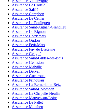
Assurance Vieillevigne
Assurance Le Croisic
Assurance Saffré
Assurance Campbon
Assurance Le Cellier
Assurance Le Pouliguen
Assurance Saint-Aignan-Grandlieu
Assurance Le Bignon
Assurance Cordemais
Assurance Oudon
Assurance Petit-Mars
Assurance Fay-de-Bretagne
Assurance Gétigné
Assurance Saint-Gildas-des-Bois
Assurance Geneston
Assurance Malville
Assurance Derval
Assurance Guenrouet
Assurance Prinquiau
Assurance La Bernerie-en-Retz
Assurance Saint-Colomban
Assurance La Chapelle-Heulin
Assurance Mauves-sur-Loire
Assurance Le Pallet
Assurance Montbert