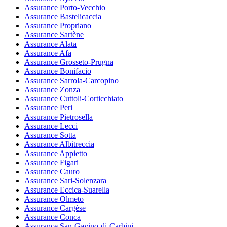
Assurance Porto-Vecchio
Assurance Bastelicaccia
Assurance Propriano
Assurance Sartène
Assurance Alata
Assurance Afa
Assurance Grosseto-Prugna
Assurance Bonifacio
Assurance Sarrola-Carcopino
Assurance Zonza
Assurance Cuttoli-Corticchiato
Assurance Peri
Assurance Pietrosella
Assurance Lecci
Assurance Sotta
Assurance Albitreccia
Assurance Appietto
Assurance Figari
Assurance Cauro
Assurance Sari-Solenzara
Assurance Eccica-Suarella
Assurance Olmeto
Assurance Cargèse
Assurance Conca
Assurance San-Gavino-di-Carbini