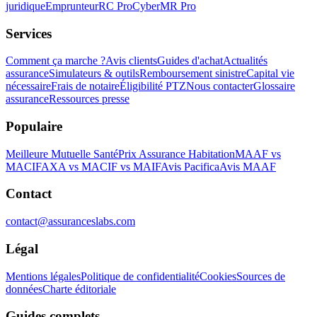
juridique
Emprunteur
RC Pro
Cyber
MR Pro
Services
Comment ça marche ?
Avis clients
Guides d'achat
Actualités
assurance
Simulateurs & outils
Remboursement sinistre
Capital vie
nécessaire
Frais de notaire
Éligibilité PTZ
Nous contacter
Glossaire
assurance
Ressources presse
Populaire
Meilleure Mutuelle Santé
Prix Assurance Habitation
MAAF vs
MACIF
AXA vs MACIF vs MAIF
Avis Pacifica
Avis MAAF
Contact
contact@assuranceslabs.com
Légal
Mentions légales
Politique de confidentialité
Cookies
Sources de
données
Charte éditoriale
Guides complets