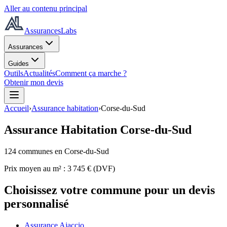
Aller au contenu principal
AssurancesLabs
Assurances
Guides
Outils
Actualités
Comment ça marche ?
Obtenir mon devis
Accueil
›
Assurance habitation
›
Corse-du-Sud
Assurance Habitation
Corse-du-Sud
124
commune
s
en Corse-du-Sud
Prix moyen au m² :
3 745
€ (DVF)
Choisissez votre commune pour un devis
personnalisé
Assurance Ajaccio