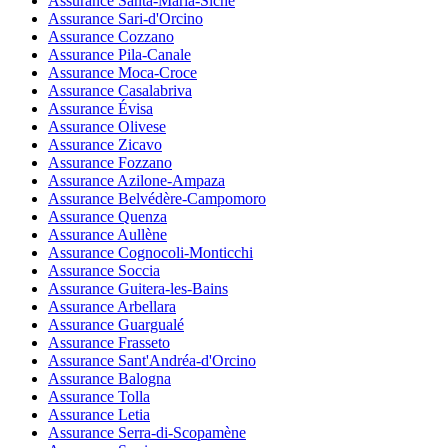
Assurance Santa-Maria-Siché
Assurance Sari-d'Orcino
Assurance Cozzano
Assurance Pila-Canale
Assurance Moca-Croce
Assurance Casalabriva
Assurance Évisa
Assurance Olivese
Assurance Zicavo
Assurance Fozzano
Assurance Azilone-Ampaza
Assurance Belvédère-Campomoro
Assurance Quenza
Assurance Aullène
Assurance Cognocoli-Monticchi
Assurance Soccia
Assurance Guitera-les-Bains
Assurance Arbellara
Assurance Guargualé
Assurance Frasseto
Assurance Sant'Andréa-d'Orcino
Assurance Balogna
Assurance Tolla
Assurance Letia
Assurance Serra-di-Scopamène