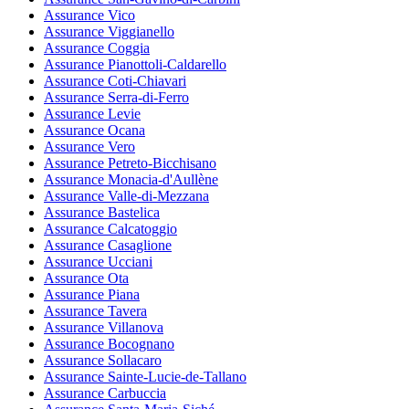
Assurance Vico
Assurance Viggianello
Assurance Coggia
Assurance Pianottoli-Caldarello
Assurance Coti-Chiavari
Assurance Serra-di-Ferro
Assurance Levie
Assurance Ocana
Assurance Vero
Assurance Petreto-Bicchisano
Assurance Monacia-d'Aullène
Assurance Valle-di-Mezzana
Assurance Bastelica
Assurance Calcatoggio
Assurance Casaglione
Assurance Ucciani
Assurance Ota
Assurance Piana
Assurance Tavera
Assurance Villanova
Assurance Bocognano
Assurance Sollacaro
Assurance Sainte-Lucie-de-Tallano
Assurance Carbuccia