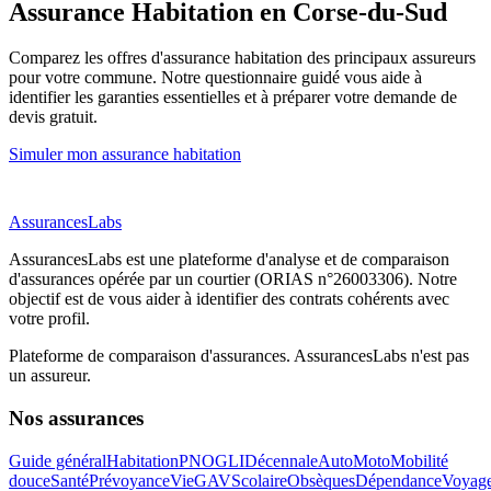
Assurance Habitation
en Corse-du-Sud
Comparez les offres d'assurance habitation des principaux assureurs
pour votre commune. Notre questionnaire guidé vous aide à
identifier les garanties essentielles et à préparer votre demande de
devis gratuit.
Simuler mon assurance habitation
AssurancesLabs
AssurancesLabs
est une plateforme d'analyse et de comparaison
d'assurances opérée par un courtier (ORIAS n°26003306). Notre
objectif est de vous aider à identifier des contrats cohérents avec
votre profil.
Plateforme de comparaison d'assurances.
AssurancesLabs
n'est pas
un assureur.
Nos assurances
Guide général
Habitation
PNO
GLI
Décennale
Auto
Moto
Mobilité
douce
Santé
Prévoyance
Vie
GAV
Scolaire
Obsèques
Dépendance
Voyag