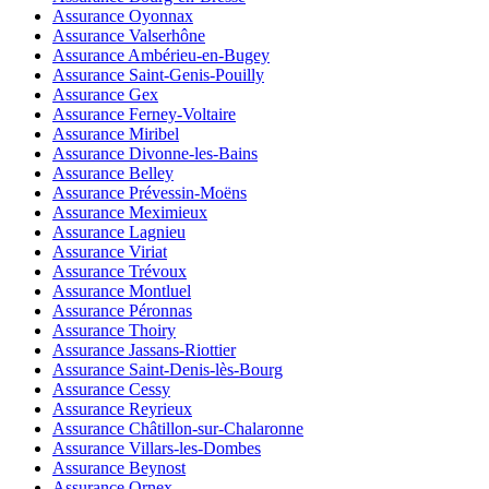
Assurance Oyonnax
Assurance Valserhône
Assurance Ambérieu-en-Bugey
Assurance Saint-Genis-Pouilly
Assurance Gex
Assurance Ferney-Voltaire
Assurance Miribel
Assurance Divonne-les-Bains
Assurance Belley
Assurance Prévessin-Moëns
Assurance Meximieux
Assurance Lagnieu
Assurance Viriat
Assurance Trévoux
Assurance Montluel
Assurance Péronnas
Assurance Thoiry
Assurance Jassans-Riottier
Assurance Saint-Denis-lès-Bourg
Assurance Cessy
Assurance Reyrieux
Assurance Châtillon-sur-Chalaronne
Assurance Villars-les-Dombes
Assurance Beynost
Assurance Ornex