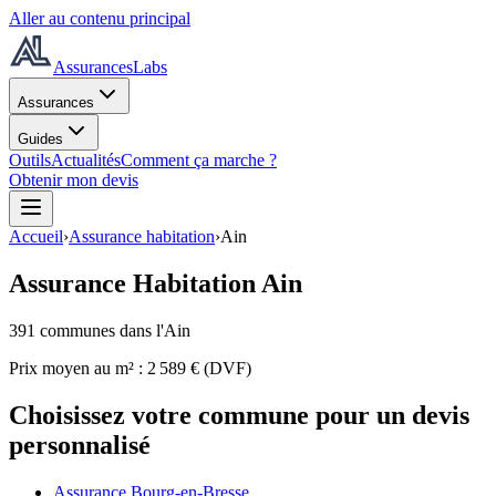
Aller au contenu principal
AssurancesLabs
Assurances
Guides
Outils
Actualités
Comment ça marche ?
Obtenir mon devis
Accueil
›
Assurance habitation
›
Ain
Assurance Habitation
Ain
391
commune
s
dans l'Ain
Prix moyen au m² :
2 589
€ (DVF)
Choisissez votre commune pour un devis
personnalisé
Assurance Bourg-en-Bresse