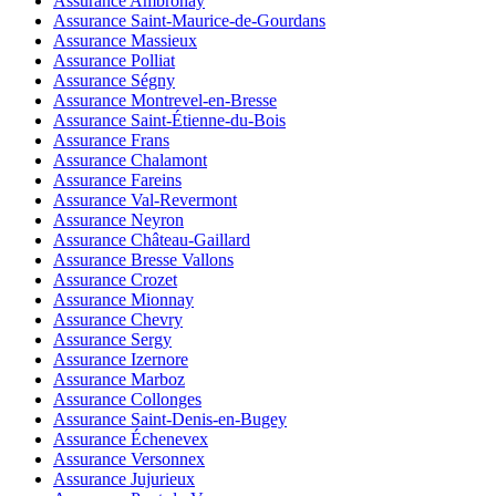
Assurance Ambronay
Assurance Saint-Maurice-de-Gourdans
Assurance Massieux
Assurance Polliat
Assurance Ségny
Assurance Montrevel-en-Bresse
Assurance Saint-Étienne-du-Bois
Assurance Frans
Assurance Chalamont
Assurance Fareins
Assurance Val-Revermont
Assurance Neyron
Assurance Château-Gaillard
Assurance Bresse Vallons
Assurance Crozet
Assurance Mionnay
Assurance Chevry
Assurance Sergy
Assurance Izernore
Assurance Marboz
Assurance Collonges
Assurance Saint-Denis-en-Bugey
Assurance Échenevex
Assurance Versonnex
Assurance Jujurieux