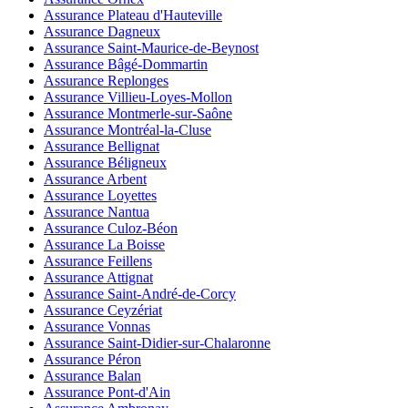
Assurance Plateau d'Hauteville
Assurance Dagneux
Assurance Saint-Maurice-de-Beynost
Assurance Bâgé-Dommartin
Assurance Replonges
Assurance Villieu-Loyes-Mollon
Assurance Montmerle-sur-Saône
Assurance Montréal-la-Cluse
Assurance Bellignat
Assurance Béligneux
Assurance Arbent
Assurance Loyettes
Assurance Nantua
Assurance Culoz-Béon
Assurance La Boisse
Assurance Feillens
Assurance Attignat
Assurance Saint-André-de-Corcy
Assurance Ceyzériat
Assurance Vonnas
Assurance Saint-Didier-sur-Chalaronne
Assurance Péron
Assurance Balan
Assurance Pont-d'Ain