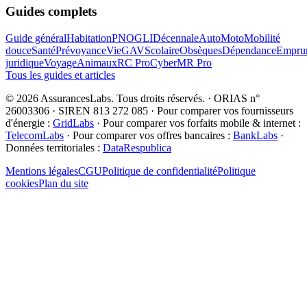
Guides complets
Guide général
Habitation
PNO
GLI
Décennale
Auto
Moto
Mobilité
douce
Santé
Prévoyance
Vie
GAV
Scolaire
Obsèques
Dépendance
Emprun
juridique
Voyage
Animaux
RC Pro
Cyber
MR Pro
Tous les guides et articles
©
2026
AssurancesLabs
. Tous droits réservés.
·
ORIAS n°
26003306 · SIREN 813 272 085
·
Pour comparer vos fournisseurs
d'énergie :
GridLabs
·
Pour comparer vos forfaits mobile & internet :
TelecomLabs
·
Pour comparer vos offres bancaires :
BankLabs
·
Données territoriales :
DataRespublica
Mentions légales
CGU
Politique de confidentialité
Politique
cookies
Plan du site