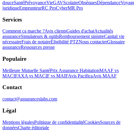
douce
Santé
Prévoyance
Vie
GAV
Scolaire
Obsèques
Dépendance
Voyag
juridique
Emprunteur
RC Pro
Cyber
MR Pro
Services
Comment ça marche ?
Avis clients
Guides d'achat
Actualités
assurance
Simulateurs & outils
Remboursement sinistre
Capital vie
nécessaire
Frais de notaire
Éligibilité PTZ
Nous contacter
Glossaire
assurance
Ressources presse
Populaire
Meilleure Mutuelle Santé
Prix Assurance Habitation
MAAF vs
MACIF
AXA vs MACIF vs MAIF
Avis Pacifica
Avis MAAF
Contact
contact@assuranceslabs.com
Légal
Mentions légales
Politique de confidentialité
Cookies
Sources de
données
Charte éditoriale