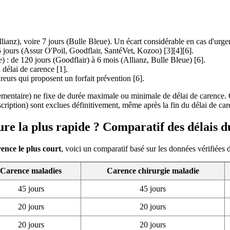
lianz), voire 7 jours (Bulle Bleue). Un écart considérable en cas d'urge
5 jours (Assur O'Poil, Goodflair, SantéVet, Kozoo) [3][4][6].
) : de 120 jours (Goodflair) à 6 mois (Allianz, Bulle Bleue) [6].
 délai de carence [1].
ureurs qui proposent un forfait prévention [6].
mentaire) ne fixe de durée maximale ou minimale de délai de carence. C
cription) sont exclues définitivement, même après la fin du délai de car
ure la plus rapide ? Comparatif des délais 
ence le plus court
, voici un comparatif basé sur les données vérifiées 
Carence maladies
Carence chirurgie maladie
45 jours
45 jours
20 jours
20 jours
20 jours
20 jours