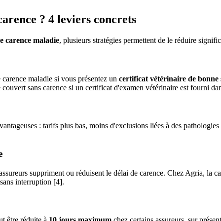
arence ? 4 leviers concrets
de carence maladie
, plusieurs stratégies permettent de le réduire signifi
de carence maladie si vous présentez un
certificat vétérinaire de bonne
couvert sans carence si un certificat d'examen vétérinaire est fourni dans
avantageuses : tarifs plus bas, moins d'exclusions liées à des pathologies 
e
 assureurs suppriment ou réduisent le délai de carence. Chez Agria, la ca
sans interruption [4].
ut être réduite à
10 jours maximum
chez certains assureurs, sur présent