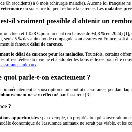
: de 0h (accidents) à 6 mois (chirurgie maladie). Aucune loi française n
t vétérinaire
ou souscrire tôt peut réduire la carence. Les
maladies prée
 est-il vraiment possible d'obtenir un rem
 un chien et 1 028 € pour un chat (en hausse de +4,8 % en 2024) [1], d
nt, seuls 5 % des animaux de compagnie sont assurés en France, soit à pe
amment le fameux
délai de carence
.
ent le délai de carence pour les maladies
. Toutefois, certains offre
es offres réelles du marché et à adopter les bons réflexes pour être co
l'assurance animaux
.
e quoi parle-t-on exactement ?
it immédiatement la souscription d'un contrat d'assurance, pendant laque
mboursement ne sera effectué
par l'assureur [3].
nce ?
ptions opportunistes
: par exemple, un propriétaire qui souscrirait un c
modèle économique de l'assurance animaux ne serait pas viable, et les cot