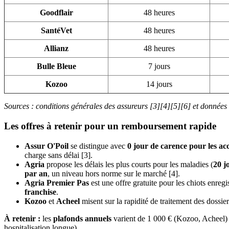
Goodflair
48 heures
SantéVet
48 heures
Allianz
48 heures
Bulle Bleue
7 jours
Kozoo
14 jours
Sources : conditions générales des assureurs [3][4][5][6] et données
Les offres à retenir pour un remboursement rapide
Assur O'Poil
se distingue avec
0 jour de carence pour les ac
charge sans délai [3].
Agria
propose les délais les plus courts pour les maladies (
20 j
par an
, un niveau hors norme sur le marché [4].
Agria Premier Pas
est une offre gratuite pour les chiots enre
franchise
.
Kozoo
et
Acheel
misent sur la rapidité de traitement des dossie
À retenir :
les
plafonds annuels
varient de 1 000 € (Kozoo, Acheel) à 
hospitalisation longue).