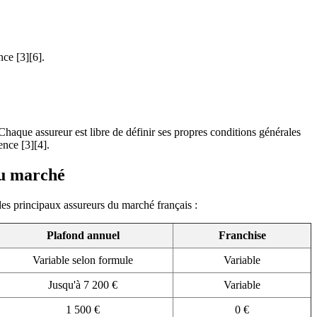
nce [3][6].
haque assureur est libre de définir ses propres conditions générales
ence [3][4].
du marché
des principaux assureurs du marché français :
Plafond annuel
Franchise
Variable selon formule
Variable
Jusqu'à 7 200 €
Variable
1 500 €
0 €