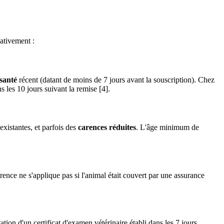
cativement :
 santé
récent (datant de moins de 7 jours avant la souscription). Chez
 les 10 jours suivant la remise [4].
existantes, et parfois des
carences réduites
. L'âge minimum de
rence ne s'applique pas si l'animal était couvert par une assurance
ation d'un certificat d'examen vétérinaire établi dans les 7 jours