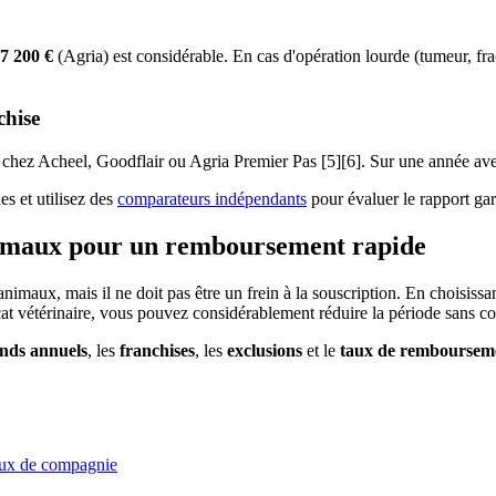
7 200 €
(Agria) est considérable. En cas d'opération lourde (tumeur, fra
chise
chez Acheel, Goodflair ou Agria Premier Pas [5][6]. Sur une année avec p
s et utilisez des
comparateurs indépendants
pour évaluer le rapport gara
animaux pour un remboursement rapide
maux, mais il ne doit pas être un frein à la souscription. En choisissan
ficat vétérinaire, vous pouvez considérablement réduire la période sans c
onds annuels
, les
franchises
, les
exclusions
et le
taux de remboursem
maux de compagnie