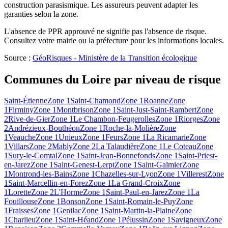
construction parasismique. Les assureurs peuvent adapter les
garanties selon la zone.
L'absence de PPR approuvé ne signifie pas l'absence de risque.
Consultez votre mairie ou la préfecture pour les informations locales.
Source :
GéoRisques - Ministère de la Transition écologique
Communes du
Loire
par niveau de risque
Saint-Étienne
Zone 1
Saint-Chamond
Zone 1
Roanne
Zone
1
Firminy
Zone 1
Montbrison
Zone 1
Saint-Just-Saint-Rambert
Zone
2
Rive-de-Gier
Zone 1
Le Chambon-Feugerolles
Zone 1
Riorges
Zone
2
Andrézieux-Bouthéon
Zone 1
Roche-la-Molière
Zone
1
Veauche
Zone 1
Unieux
Zone 1
Feurs
Zone 1
La Ricamarie
Zone
1
Villars
Zone 2
Mably
Zone 2
La Talaudière
Zone 1
Le Coteau
Zone
1
Sury-le-Comtal
Zone 1
Saint-Jean-Bonnefonds
Zone 1
Saint-Priest-
en-Jarez
Zone 1
Saint-Genest-Lerpt
Zone 1
Saint-Galmier
Zone
1
Montrond-les-Bains
Zone 1
Chazelles-sur-Lyon
Zone 1
Villerest
Zone
1
Saint-Marcellin-en-Forez
Zone 1
La Grand-Croix
Zone
1
Lorette
Zone 2
L'Horme
Zone 1
Saint-Paul-en-Jarez
Zone 1
La
Fouillouse
Zone 1
Bonson
Zone 1
Saint-Romain-le-Puy
Zone
1
Fraisses
Zone 1
Genilac
Zone 1
Saint-Martin-la-Plaine
Zone
1
Charlieu
Zone 1
Saint-Héand
Zone 1
Pélussin
Zone 1
Savigneux
Zone