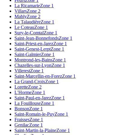
Feurs
Zone 1
La Ricamarie
Zone 1
Villars
Zone 2
Mably
Zone 2
La Talaudière
Zone 1
Le Coteau
Zone 1
Sury-le-Comtal
Zone 1
Saint-Jean-Bonnefonds
Zone 1
Saint-Priest-en-Jarez
Zone 1
Saint-Genest-Lerpt
Zone 1
Saint-Galmier
Zone 1
Montrond-les-Bains
Zone 1
Chazelles-sur-Lyon
Zone 1
Villerest
Zone 1
Saint-Marcellin-en-Forez
Zone 1
La Grand-Croix
Zone 1
Lorette
Zone 2
L'Horme
Zone 1
Saint-Paul-en-Jarez
Zone 1
La Fouillouse
Zone 1
Bonson
Zone 1
Saint-Romain-le-Puy
Zone 1
Fraisses
Zone 1
Genilac
Zone 1
Saint-Martin-la-Plaine
Zone 1