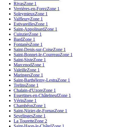
Rivas
Zone 1
Verrières-en-Forez
Zone 1
Soleymieux
Zone 1
Valfleury
Zone 1
Estivareilles
Zone 1
Saint-Appolinard
Zone 1
Cuinzier
Zone 1
Bard
Zone 1
Fontanès
Zone 1
Saint-Denis-sur-Coise
Zone 1
Saint-Bonnet-le-Courreau
Zone 1
Saint-Sixte
Zone 1
Marcenod
Zone 1
Valeille
Zone 1
Maringes
Zone 1
Saint-Barthélemy-Lestra
Zone 1
Trelins
Zone 1
Chalain-d'Uzore
Zone 1
Essertines-en-Châtelneuf
Zone 1
Vérin
Zone 1
Chambéon
Zone 1
Saint-Nizier-de-Fornas
Zone 1
Sevelinges
Zone 1
La Tourette
Zone 2
Saint-Haon-le-Châtel
Zone 1