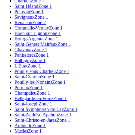
Charlieu
Zone 1
Saint-Héand
Zone 1
Pélussin
Zone 1
Savigneux
Zone 1
Renaison
Zone 2
Commelle-Vernay
Zone 1
Boën-sur-Lignon
Zone 1
Bourg-Argental
Zone 1
Saint-Genest-Malifaux
Zone 1
Chavanay
Zone 1
Panissières
Zone 1
Balbigny
Zone 1
L'Étrat
Zone 1
Pouilly-sous-Charlieu
Zone 1
Saint-Cyprien
Zone 1
Pouilly-les-Nonains
Zone 1
Perreux
Zone 1
Champdieu
Zone 1
Bellegarde-en-Forez
Zone 1
Saint-Joseph
Zone 1
Saint-Symphorien-de-Lay
Zone 1
Saint-André-d'Apchon
Zone 1
Saint-Christo-en-Jarez
Zone 1
Ambierle
Zone 1
Maclas
Zone 1