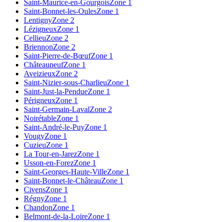
Saint-Maurice-en-Gourgois
Zone 1
Saint-Bonnet-les-Oules
Zone 1
Lentigny
Zone 2
Lézigneux
Zone 1
Cellieu
Zone 2
Briennon
Zone 2
Saint-Pierre-de-Bœuf
Zone 1
Châteauneuf
Zone 1
Aveizieux
Zone 2
Saint-Nizier-sous-Charlieu
Zone 1
Saint-Just-la-Pendue
Zone 1
Périgneux
Zone 1
Saint-Germain-Laval
Zone 2
Noirétable
Zone 1
Saint-André-le-Puy
Zone 1
Vougy
Zone 1
Cuzieu
Zone 1
La Tour-en-Jarez
Zone 1
Usson-en-Forez
Zone 1
Saint-Georges-Haute-Ville
Zone 1
Saint-Bonnet-le-Château
Zone 1
Civens
Zone 1
Régny
Zone 1
Chandon
Zone 1
Belmont-de-la-Loire
Zone 1