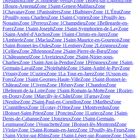
1
Renaison
Zone 2
Commelle-Vernay
Zone 1
Boën-sur-Lignon
Zone
1
Bourg-Argental
Zone 1
Saint-Genest-Malifaux
Zone
1
Chavanay
Zone 1
Panissières
Zone 1
Balbigny
Zone 1
L'Étrat
Zone
1
Pouilly-sous-Charlieu
Zone 1
Saint-Cyprien
Zone 1
Pouilly-les-
Nonains
Zone 1
Perreux
Zone 1
Champdieu
Zone 1
Bellegarde-en-
Forez
Zone 1
Saint-Joseph
Zone 1
Saint-Symphorien-de-Lay
Zone
1
Saint-André-d'Apchon
Zone 1
Saint-Christo-en-Jarez
Zone
1
Ambierle
Zone 1
Maclas
Zone 1
Saint-Maurice-en-Gourgois
Zone
1
Saint-Bonnet-les-Oules
Zone 1
Lentigny
Zone 2
Lézigneux
Zone
1
Cellieu
Zone 2
Briennon
Zone 2
Saint-Pierre-de-Bœuf
Zone
1
Châteauneuf
Zone 1
Aveizieux
Zone 2
Saint-Nizier-sous-
Charlieu
Zone 1
Saint-Just-la-Pendue
Zone 1
Périgneux
Zone 1
Saint-
Germain-Laval
Zone 2
Noirétable
Zone 1
Saint-André-le-Puy
Zone
1
Vougy
Zone 1
Cuzieu
Zone 1
La Tour-en-Jarez
Zone 1
Usson-en-
Forez
Zone 1
Saint-Georges-Haute-Ville
Zone 1
Saint-Bonnet-le-
Château
Zone 1
Civens
Zone 1
Régny
Zone 1
Chandon
Zone
1
Belmont-de-la-Loire
Zone 1
Saint-Romain-la-Motte
Zone 1
Rozier-
en-Donzy
Zone 1
Marcilly-le-Châtel
Zone 1
Farnay
Zone
1
Neulise
Zone 2
Saint-Paul-en-Cornillon
Zone 1
Marlhes
Zone
1
Craintilleux
Zone 1
Écotay-l'Olme
Zone 1
Montverdun
Zone
1
Boisset-Saint-Priest
Zone 1
Poncins
Zone 1
Luriecq
Zone 1
Saint-
Denis-de-Cabanne
Zone 1
Jonzieux
Zone 1
Saint-Germain-
Lespinasse
Zone 1
Veauchette
Zone 1
Boisset-lès-Montrond
Zone
1
Violay
Zone 1
Saint-Romain-en-Jarez
Zone 1
Pouilly-lès-Feurs
Zone
1
Saint-Victor-sur-Rhins
Zone 1
Saint-Léger-sur-Roanne
Zone 1
Saint-