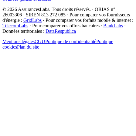
©
2026
AssurancesLabs
. Tous droits réservés.
·
ORIAS n°
26003306 · SIREN 813 272 085
·
Pour comparer vos fournisseurs
d'énergie :
GridLabs
·
Pour comparer vos forfaits mobile & internet :
TelecomLabs
·
Pour comparer vos offres bancaires :
BankLabs
·
Données territoriales :
DataRespublica
Mentions légales
CGU
Politique de confidentialité
Politique
cookies
Plan du site