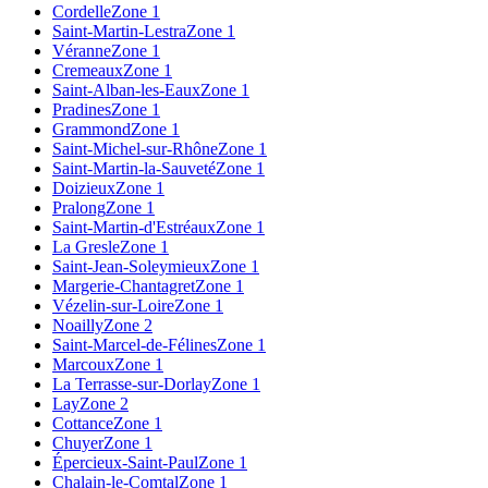
Cordelle
Zone 1
Saint-Martin-Lestra
Zone 1
Véranne
Zone 1
Cremeaux
Zone 1
Saint-Alban-les-Eaux
Zone 1
Pradines
Zone 1
Grammond
Zone 1
Saint-Michel-sur-Rhône
Zone 1
Saint-Martin-la-Sauveté
Zone 1
Doizieux
Zone 1
Pralong
Zone 1
Saint-Martin-d'Estréaux
Zone 1
La Gresle
Zone 1
Saint-Jean-Soleymieux
Zone 1
Margerie-Chantagret
Zone 1
Vézelin-sur-Loire
Zone 1
Noailly
Zone 2
Saint-Marcel-de-Félines
Zone 1
Marcoux
Zone 1
La Terrasse-sur-Dorlay
Zone 1
Lay
Zone 2
Cottance
Zone 1
Chuyer
Zone 1
Épercieux-Saint-Paul
Zone 1
Chalain-le-Comtal
Zone 1