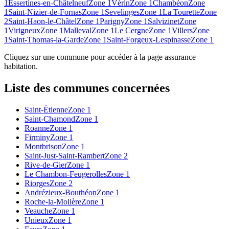
1
Essertines-en-Châtelneuf
Zone 1
Vérin
Zone 1
Chambéon
Zone
1
Saint-Nizier-de-Fornas
Zone 1
Sevelinges
Zone 1
La Tourette
Zone
2
Saint-Haon-le-Châtel
Zone 1
Parigny
Zone 1
Salvizinet
Zone
1
Virigneux
Zone 1
Malleval
Zone 1
Le Cergne
Zone 1
Villers
Zone
1
Saint-Thomas-la-Garde
Zone 1
Saint-Forgeux-Lespinasse
Zone 1
Cliquez sur une commune pour accéder à la page assurance
habitation.
Liste des communes concernées
Saint-Étienne
Zone 1
Saint-Chamond
Zone 1
Roanne
Zone 1
Firminy
Zone 1
Montbrison
Zone 1
Saint-Just-Saint-Rambert
Zone 2
Rive-de-Gier
Zone 1
Le Chambon-Feugerolles
Zone 1
Riorges
Zone 2
Andrézieux-Bouthéon
Zone 1
Roche-la-Molière
Zone 1
Veauche
Zone 1
Unieux
Zone 1