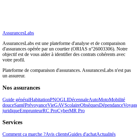
AssurancesLabs
AssurancesLabs
est une plateforme d'analyse et de comparaison
d'assurances opérée par un courtier (ORIAS n°26003306). Notre
objectif est de vous aider à identifier des contrats cohérents avec
votre profil.
Plateforme de comparaison d'assurances.
AssurancesLabs
n'est pas
un assureur.
Nos assurances
Guide général
Habitation
PNO
GLI
Décennale
Auto
Moto
Mobilité
douce
Santé
Prévoyance
Vie
GAV
Scolaire
Obsèques
Dépendance
Voyag
juridique
Emprunteur
RC Pro
Cyber
MR Pro
Services
Comment ça marche ?
Avis clients
Guides d'achat
Actualités