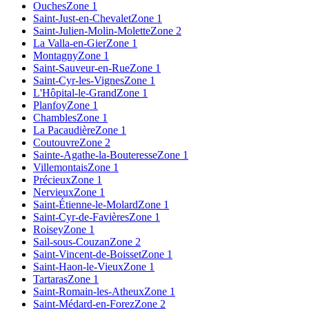
Ouches
Zone 1
Saint-Just-en-Chevalet
Zone 1
Saint-Julien-Molin-Molette
Zone 2
La Valla-en-Gier
Zone 1
Montagny
Zone 1
Saint-Sauveur-en-Rue
Zone 1
Saint-Cyr-les-Vignes
Zone 1
L'Hôpital-le-Grand
Zone 1
Planfoy
Zone 1
Chambles
Zone 1
La Pacaudière
Zone 1
Coutouvre
Zone 2
Sainte-Agathe-la-Bouteresse
Zone 1
Villemontais
Zone 1
Précieux
Zone 1
Nervieux
Zone 1
Saint-Étienne-le-Molard
Zone 1
Saint-Cyr-de-Favières
Zone 1
Roisey
Zone 1
Sail-sous-Couzan
Zone 2
Saint-Vincent-de-Boisset
Zone 1
Saint-Haon-le-Vieux
Zone 1
Tartaras
Zone 1
Saint-Romain-les-Atheux
Zone 1
Saint-Médard-en-Forez
Zone 2