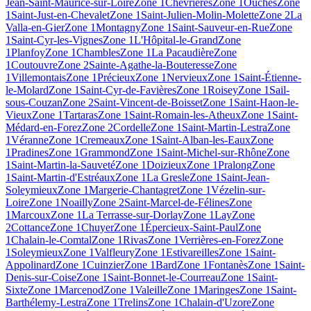
Jean-Saint-Maurice-sur-Loire
Zone 1
Chevrières
Zone 1
Ouches
Zone
1
Saint-Just-en-Chevalet
Zone 1
Saint-Julien-Molin-Molette
Zone 2
La
Valla-en-Gier
Zone 1
Montagny
Zone 1
Saint-Sauveur-en-Rue
Zone
1
Saint-Cyr-les-Vignes
Zone 1
L'Hôpital-le-Grand
Zone
1
Planfoy
Zone 1
Chambles
Zone 1
La Pacaudière
Zone
1
Coutouvre
Zone 2
Sainte-Agathe-la-Bouteresse
Zone
1
Villemontais
Zone 1
Précieux
Zone 1
Nervieux
Zone 1
Saint-Étienne-
le-Molard
Zone 1
Saint-Cyr-de-Favières
Zone 1
Roisey
Zone 1
Sail-
sous-Couzan
Zone 2
Saint-Vincent-de-Boisset
Zone 1
Saint-Haon-le-
Vieux
Zone 1
Tartaras
Zone 1
Saint-Romain-les-Atheux
Zone 1
Saint-
Médard-en-Forez
Zone 2
Cordelle
Zone 1
Saint-Martin-Lestra
Zone
1
Véranne
Zone 1
Cremeaux
Zone 1
Saint-Alban-les-Eaux
Zone
1
Pradines
Zone 1
Grammond
Zone 1
Saint-Michel-sur-Rhône
Zone
1
Saint-Martin-la-Sauveté
Zone 1
Doizieux
Zone 1
Pralong
Zone
1
Saint-Martin-d'Estréaux
Zone 1
La Gresle
Zone 1
Saint-Jean-
Soleymieux
Zone 1
Margerie-Chantagret
Zone 1
Vézelin-sur-
Loire
Zone 1
Noailly
Zone 2
Saint-Marcel-de-Félines
Zone
1
Marcoux
Zone 1
La Terrasse-sur-Dorlay
Zone 1
Lay
Zone
2
Cottance
Zone 1
Chuyer
Zone 1
Épercieux-Saint-Paul
Zone
1
Chalain-le-Comtal
Zone 1
Rivas
Zone 1
Verrières-en-Forez
Zone
1
Soleymieux
Zone 1
Valfleury
Zone 1
Estivareilles
Zone 1
Saint-
Appolinard
Zone 1
Cuinzier
Zone 1
Bard
Zone 1
Fontanès
Zone 1
Saint-
Denis-sur-Coise
Zone 1
Saint-Bonnet-le-Courreau
Zone 1
Saint-
Sixte
Zone 1
Marcenod
Zone 1
Valeille
Zone 1
Maringes
Zone 1
Saint-
Barthélemy-Lestra
Zone 1
Trelins
Zone 1
Chalain-d'Uzore
Zone