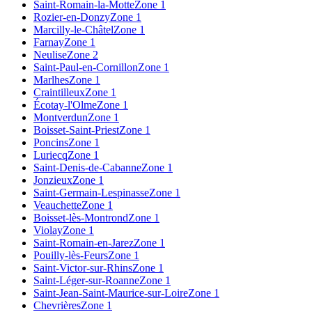
Saint-Romain-la-Motte
Zone 1
Rozier-en-Donzy
Zone 1
Marcilly-le-Châtel
Zone 1
Farnay
Zone 1
Neulise
Zone 2
Saint-Paul-en-Cornillon
Zone 1
Marlhes
Zone 1
Craintilleux
Zone 1
Écotay-l'Olme
Zone 1
Montverdun
Zone 1
Boisset-Saint-Priest
Zone 1
Poncins
Zone 1
Luriecq
Zone 1
Saint-Denis-de-Cabanne
Zone 1
Jonzieux
Zone 1
Saint-Germain-Lespinasse
Zone 1
Veauchette
Zone 1
Boisset-lès-Montrond
Zone 1
Violay
Zone 1
Saint-Romain-en-Jarez
Zone 1
Pouilly-lès-Feurs
Zone 1
Saint-Victor-sur-Rhins
Zone 1
Saint-Léger-sur-Roanne
Zone 1
Saint-Jean-Saint-Maurice-sur-Loire
Zone 1
Chevrières
Zone 1