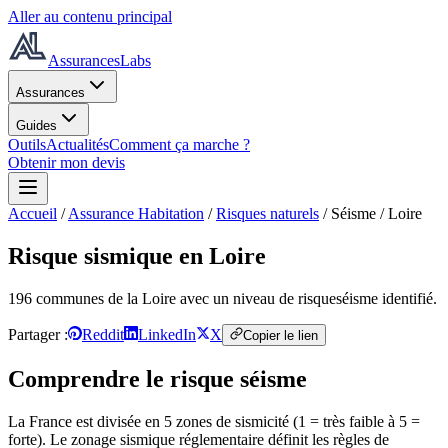
Aller au contenu principal
AssurancesLabs
Assurances
Guides
Outils
Actualités
Comment ça marche ?
Obtenir mon devis
Accueil
/
Assurance Habitation
/
Risques naturels
/
Séisme
/
Loire
Risque sismique
en Loire
196
commune
s
de la Loire
avec un niveau de risque
séisme
identifié.
Partager :
Reddit
LinkedIn
X
Copier le lien
Comprendre le risque
séisme
La France est divisée en 5 zones de sismicité (1 = très faible à 5 =
forte). Le zonage sismique réglementaire définit les règles de