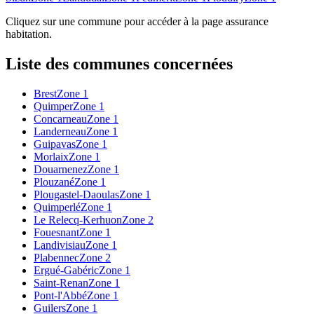
Cliquez sur une commune pour accéder à la page assurance
habitation.
Liste des communes concernées
Brest
Zone 1
Quimper
Zone 1
Concarneau
Zone 1
Landerneau
Zone 1
Guipavas
Zone 1
Morlaix
Zone 1
Douarnenez
Zone 1
Plouzané
Zone 1
Plougastel-Daoulas
Zone 1
Quimperlé
Zone 1
Le Relecq-Kerhuon
Zone 2
Fouesnant
Zone 1
Landivisiau
Zone 1
Plabennec
Zone 2
Ergué-Gabéric
Zone 1
Saint-Renan
Zone 1
Pont-l'Abbé
Zone 1
Guilers
Zone 1