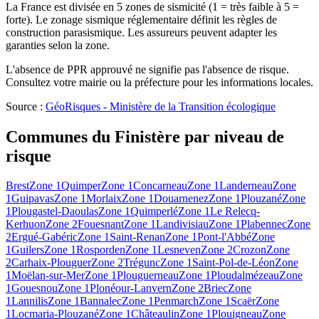
La France est divisée en 5 zones de sismicité (1 = très faible à 5 =
forte). Le zonage sismique réglementaire définit les règles de
construction parasismique. Les assureurs peuvent adapter les
garanties selon la zone.
L'absence de PPR approuvé ne signifie pas l'absence de risque.
Consultez votre mairie ou la préfecture pour les informations locales.
Source :
GéoRisques - Ministère de la Transition écologique
Communes du
Finistère
par niveau de
risque
Brest
Zone 1
Quimper
Zone 1
Concarneau
Zone 1
Landerneau
Zone
1
Guipavas
Zone 1
Morlaix
Zone 1
Douarnenez
Zone 1
Plouzané
Zone
1
Plougastel-Daoulas
Zone 1
Quimperlé
Zone 1
Le Relecq-
Kerhuon
Zone 2
Fouesnant
Zone 1
Landivisiau
Zone 1
Plabennec
Zone
2
Ergué-Gabéric
Zone 1
Saint-Renan
Zone 1
Pont-l'Abbé
Zone
1
Guilers
Zone 1
Rosporden
Zone 1
Lesneven
Zone 2
Crozon
Zone
2
Carhaix-Plouguer
Zone 2
Trégunc
Zone 1
Saint-Pol-de-Léon
Zone
1
Moëlan-sur-Mer
Zone 1
Plouguerneau
Zone 1
Ploudalmézeau
Zone
1
Gouesnou
Zone 1
Plonéour-Lanvern
Zone 2
Briec
Zone
1
Lannilis
Zone 1
Bannalec
Zone 1
Penmarch
Zone 1
Scaër
Zone
1
Locmaria-Plouzané
Zone 1
Châteaulin
Zone 1
Plouigneau
Zone