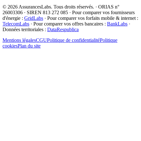
©
2026
AssurancesLabs
. Tous droits réservés.
·
ORIAS n°
26003306 · SIREN 813 272 085
·
Pour comparer vos fournisseurs
d'énergie :
GridLabs
·
Pour comparer vos forfaits mobile & internet :
TelecomLabs
·
Pour comparer vos offres bancaires :
BankLabs
·
Données territoriales :
DataRespublica
Mentions légales
CGU
Politique de confidentialité
Politique
cookies
Plan du site