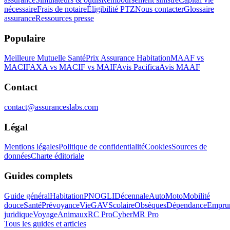
nécessaire
Frais de notaire
Éligibilité PTZ
Nous contacter
Glossaire
assurance
Ressources presse
Populaire
Meilleure Mutuelle Santé
Prix Assurance Habitation
MAAF vs
MACIF
AXA vs MACIF vs MAIF
Avis Pacifica
Avis MAAF
Contact
contact@assuranceslabs.com
Légal
Mentions légales
Politique de confidentialité
Cookies
Sources de
données
Charte éditoriale
Guides complets
Guide général
Habitation
PNO
GLI
Décennale
Auto
Moto
Mobilité
douce
Santé
Prévoyance
Vie
GAV
Scolaire
Obsèques
Dépendance
Emprun
juridique
Voyage
Animaux
RC Pro
Cyber
MR Pro
Tous les guides et articles