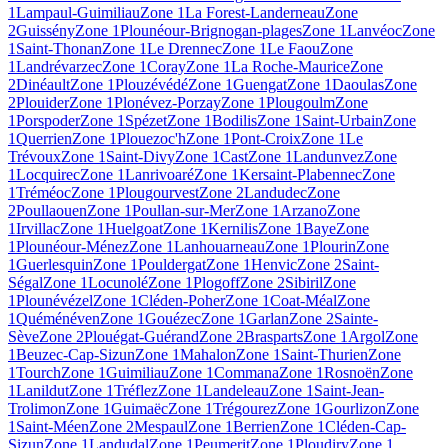
1
Lampaul-Guimiliau
Zone 1
La Forest-Landerneau
Zone
2
Guissény
Zone 1
Plounéour-Brignogan-plages
Zone 1
Lanvéoc
Zone
1
Saint-Thonan
Zone 1
Le Drennec
Zone 1
Le Faou
Zone
1
Landrévarzec
Zone 1
Coray
Zone 1
La Roche-Maurice
Zone
2
Dinéault
Zone 1
Plouzévédé
Zone 1
Guengat
Zone 1
Daoulas
Zone
2
Plouider
Zone 1
Plonévez-Porzay
Zone 1
Plougoulm
Zone
1
Porspoder
Zone 1
Spézet
Zone 1
Bodilis
Zone 1
Saint-Urbain
Zone
1
Querrien
Zone 1
Plouezoc'h
Zone 1
Pont-Croix
Zone 1
Le
Trévoux
Zone 1
Saint-Divy
Zone 1
Cast
Zone 1
Landunvez
Zone
1
Locquirec
Zone 1
Lanrivoaré
Zone 1
Kersaint-Plabennec
Zone
1
Tréméoc
Zone 1
Plougourvest
Zone 2
Landudec
Zone
2
Poullaouen
Zone 1
Poullan-sur-Mer
Zone 1
Arzano
Zone
1
Irvillac
Zone 1
Huelgoat
Zone 1
Kernilis
Zone 1
Baye
Zone
1
Plounéour-Ménez
Zone 1
Lanhouarneau
Zone 1
Plourin
Zone
1
Guerlesquin
Zone 1
Pouldergat
Zone 1
Henvic
Zone 2
Saint-
Ségal
Zone 1
Locunolé
Zone 1
Plogoff
Zone 2
Sibiril
Zone
1
Plounévézel
Zone 1
Cléden-Poher
Zone 1
Coat-Méal
Zone
1
Quéménéven
Zone 1
Gouézec
Zone 1
Garlan
Zone 2
Sainte-
Sève
Zone 2
Plouégat-Guérand
Zone 2
Brasparts
Zone 1
Argol
Zone
1
Beuzec-Cap-Sizun
Zone 1
Mahalon
Zone 1
Saint-Thurien
Zone
1
Tourch
Zone 1
Guimiliau
Zone 1
Commana
Zone 1
Rosnoën
Zone
1
Lanildut
Zone 1
Tréflez
Zone 1
Landeleau
Zone 1
Saint-Jean-
Trolimon
Zone 1
Guimaëc
Zone 1
Trégourez
Zone 1
Gourlizon
Zone
1
Saint-Méen
Zone 2
Mespaul
Zone 1
Berrien
Zone 1
Cléden-Cap-
Sizun
Zone 1
Landudal
Zone 1
Peumerit
Zone 1
Ploudiry
Zone 1