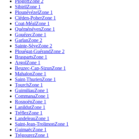
Plogoff
Zone 2
Sibiril
Zone 1
Plounévézel
Zone 1
Cléden-Poher
Zone 1
Coat-Méal
Zone 1
Quéménéven
Zone 1
Gouézec
Zone 1
Garlan
Zone 2
Sainte-Sève
Zone 2
Plouégat-Guérand
Zone 2
Brasparts
Zone 1
Argol
Zone 1
Beuzec-Cap-Sizun
Zone 1
Mahalon
Zone 1
Saint-Thurien
Zone 1
Tourch
Zone 1
Guimiliau
Zone 1
Commana
Zone 1
Rosnoën
Zone 1
Lanildut
Zone 1
Tréflez
Zone 1
Landeleau
Zone 1
Saint-Jean-Trolimon
Zone 1
Guimaëc
Zone 1
Trégourez
Zone 1