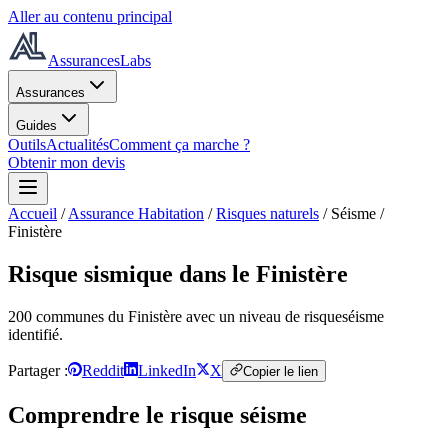
Aller au contenu principal
AssurancesLabs
Assurances
Guides
Outils
Actualités
Comment ça marche ?
Obtenir mon devis
Accueil
/
Assurance Habitation
/
Risques naturels
/
Séisme
/
Finistère
Risque sismique
dans le Finistère
200
commune
s
du Finistère
avec un niveau de risque
séisme
identifié.
Partager :
Reddit
LinkedIn
X
Copier le lien
Comprendre le risque
séisme