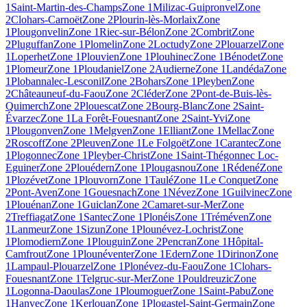
1
Saint-Martin-des-Champs
Zone 1
Milizac-Guipronvel
Zone
2
Clohars-Carnoët
Zone 2
Plourin-lès-Morlaix
Zone
1
Plougonvelin
Zone 1
Riec-sur-Bélon
Zone 2
Combrit
Zone
2
Pluguffan
Zone 1
Plomelin
Zone 2
Loctudy
Zone 2
Plouarzel
Zone
1
Loperhet
Zone 1
Plouvien
Zone 1
Plouhinec
Zone 1
Bénodet
Zone
1
Plomeur
Zone 1
Ploudaniel
Zone 2
Audierne
Zone 1
Landéda
Zone
1
Plobannalec-Lesconil
Zone 2
Bohars
Zone 1
Pleyben
Zone
2
Châteauneuf-du-Faou
Zone 2
Cléder
Zone 2
Pont-de-Buis-lès-
Quimerch
Zone 2
Plouescat
Zone 2
Bourg-Blanc
Zone 2
Saint-
Évarzec
Zone 1
La Forêt-Fouesnant
Zone 2
Saint-Yvi
Zone
1
Plougonven
Zone 1
Melgven
Zone 1
Elliant
Zone 1
Mellac
Zone
2
Roscoff
Zone 2
Pleuven
Zone 1
Le Folgoët
Zone 1
Carantec
Zone
1
Plogonnec
Zone 1
Pleyber-Christ
Zone 1
Saint-Thégonnec Loc-
Eguiner
Zone 2
Plouédern
Zone 1
Plougasnou
Zone 1
Rédené
Zone
1
Plozévet
Zone 1
Plouvorn
Zone 1
Taulé
Zone 1
Le Conquet
Zone
2
Pont-Aven
Zone 1
Gouesnach
Zone 1
Névez
Zone 1
Guilvinec
Zone
1
Plouénan
Zone 1
Guiclan
Zone 2
Camaret-sur-Mer
Zone
2
Treffiagat
Zone 1
Santec
Zone 1
Plonéis
Zone 1
Tréméven
Zone
1
Lanmeur
Zone 1
Sizun
Zone 1
Plounévez-Lochrist
Zone
1
Plomodiern
Zone 1
Plouguin
Zone 2
Pencran
Zone 1
Hôpital-
Camfrout
Zone 1
Plounéventer
Zone 1
Edern
Zone 1
Dirinon
Zone
1
Lampaul-Plouarzel
Zone 1
Plonévez-du-Faou
Zone 1
Clohars-
Fouesnant
Zone 1
Telgruc-sur-Mer
Zone 1
Pouldreuzic
Zone
1
Logonna-Daoulas
Zone 1
Ploumoguer
Zone 1
Saint-Pabu
Zone
1
Hanvec
Zone 1
Kerlouan
Zone 1
Plogastel-Saint-Germain
Zone