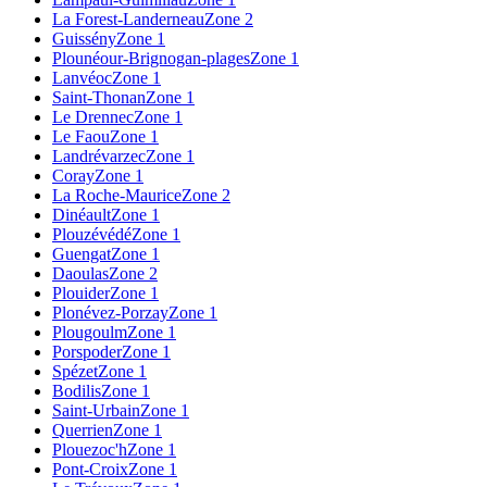
La Forest-Landerneau
Zone 2
Guissény
Zone 1
Plounéour-Brignogan-plages
Zone 1
Lanvéoc
Zone 1
Saint-Thonan
Zone 1
Le Drennec
Zone 1
Le Faou
Zone 1
Landrévarzec
Zone 1
Coray
Zone 1
La Roche-Maurice
Zone 2
Dinéault
Zone 1
Plouzévédé
Zone 1
Guengat
Zone 1
Daoulas
Zone 2
Plouider
Zone 1
Plonévez-Porzay
Zone 1
Plougoulm
Zone 1
Porspoder
Zone 1
Spézet
Zone 1
Bodilis
Zone 1
Saint-Urbain
Zone 1
Querrien
Zone 1
Plouezoc'h
Zone 1
Pont-Croix
Zone 1