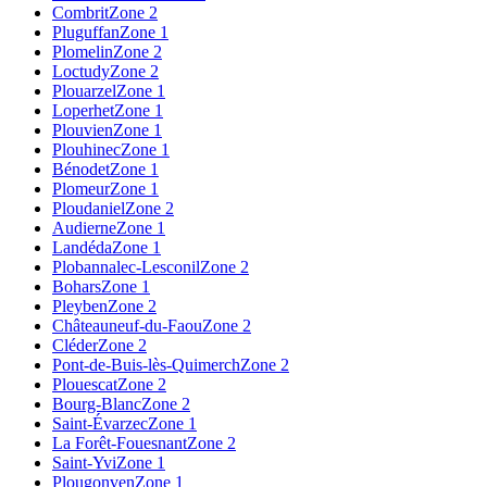
Combrit
Zone 2
Pluguffan
Zone 1
Plomelin
Zone 2
Loctudy
Zone 2
Plouarzel
Zone 1
Loperhet
Zone 1
Plouvien
Zone 1
Plouhinec
Zone 1
Bénodet
Zone 1
Plomeur
Zone 1
Ploudaniel
Zone 2
Audierne
Zone 1
Landéda
Zone 1
Plobannalec-Lesconil
Zone 2
Bohars
Zone 1
Pleyben
Zone 2
Châteauneuf-du-Faou
Zone 2
Cléder
Zone 2
Pont-de-Buis-lès-Quimerch
Zone 2
Plouescat
Zone 2
Bourg-Blanc
Zone 2
Saint-Évarzec
Zone 1
La Forêt-Fouesnant
Zone 2
Saint-Yvi
Zone 1
Plougonven
Zone 1