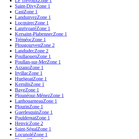
Le Trévoux
Zone 1
Saint-Divy
Zone 1
Cast
Zone 1
Landunvez
Zone 1
Locquirec
Zone 1
Lanrivoaré
Zone 1
Kersaint-Plabennec
Zone 1
Tréméoc
Zone 1
Plougourvest
Zone 2
Landudec
Zone 2
Poullaouen
Zone 1
Poullan-sur-Mer
Zone 1
Arzano
Zone 1
Irvillac
Zone 1
Huelgoat
Zone 1
Kernilis
Zone 1
Baye
Zone 1
Plounéour-Ménez
Zone 1
Lanhouarneau
Zone 1
Plourin
Zone 1
Guerlesquin
Zone 1
Pouldergat
Zone 1
Henvic
Zone 2
Saint-Ségal
Zone 1
Locunolé
Zone 1