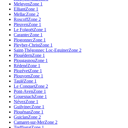
Melgven
Zone 1
Elliant
Zone 1
Mellac
Zone 2
Roscoff
Zone 2
Pleuven
Zone 1
Le Folgoët
Zone 1
Carantec
Zone 1
Plogonnec
Zone 1
Pleyber-Christ
Zone 1
Saint-Thégonnec Loc-Eguiner
Zone 2
Plouédern
Zone 1
Plougasnou
Zone 1
Rédené
Zone 1
Plozévet
Zone 1
Plouvorn
Zone 1
Taulé
Zone 1
Le Conquet
Zone 2
Pont-Aven
Zone 1
Gouesnach
Zone 1
Névez
Zone 1
Guilvinec
Zone 1
Plouénan
Zone 1
Guiclan
Zone 2
Camaret-sur-Mer
Zone 2
Treffiagat
Zone 1