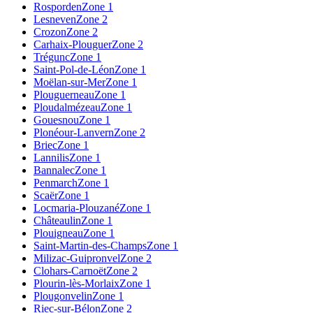
Rosporden
Zone 1
Lesneven
Zone 2
Crozon
Zone 2
Carhaix-Plouguer
Zone 2
Trégunc
Zone 1
Saint-Pol-de-Léon
Zone 1
Moëlan-sur-Mer
Zone 1
Plouguerneau
Zone 1
Ploudalmézeau
Zone 1
Gouesnou
Zone 1
Plonéour-Lanvern
Zone 2
Briec
Zone 1
Lannilis
Zone 1
Bannalec
Zone 1
Penmarch
Zone 1
Scaër
Zone 1
Locmaria-Plouzané
Zone 1
Châteaulin
Zone 1
Plouigneau
Zone 1
Saint-Martin-des-Champs
Zone 1
Milizac-Guipronvel
Zone 2
Clohars-Carnoët
Zone 2
Plourin-lès-Morlaix
Zone 1
Plougonvelin
Zone 1
Riec-sur-Bélon
Zone 2