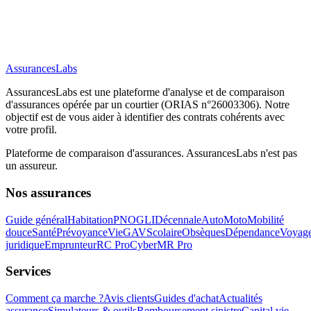
AssurancesLabs
AssurancesLabs
est une plateforme d'analyse et de comparaison
d'assurances opérée par un courtier (ORIAS n°26003306). Notre
objectif est de vous aider à identifier des contrats cohérents avec
votre profil.
Plateforme de comparaison d'assurances.
AssurancesLabs
n'est pas
un assureur.
Nos assurances
Guide général
Habitation
PNO
GLI
Décennale
Auto
Moto
Mobilité
douce
Santé
Prévoyance
Vie
GAV
Scolaire
Obsèques
Dépendance
Voyag
juridique
Emprunteur
RC Pro
Cyber
MR Pro
Services
Comment ça marche ?
Avis clients
Guides d'achat
Actualités
assurance
Simulateurs & outils
Remboursement sinistre
Capital vie