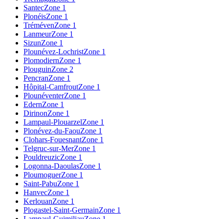
Santec
Zone 1
Plonéis
Zone 1
Tréméven
Zone 1
Lanmeur
Zone 1
Sizun
Zone 1
Plounévez-Lochrist
Zone 1
Plomodiern
Zone 1
Plouguin
Zone 2
Pencran
Zone 1
Hôpital-Camfrout
Zone 1
Plounéventer
Zone 1
Edern
Zone 1
Dirinon
Zone 1
Lampaul-Plouarzel
Zone 1
Plonévez-du-Faou
Zone 1
Clohars-Fouesnant
Zone 1
Telgruc-sur-Mer
Zone 1
Pouldreuzic
Zone 1
Logonna-Daoulas
Zone 1
Ploumoguer
Zone 1
Saint-Pabu
Zone 1
Hanvec
Zone 1
Kerlouan
Zone 1
Plogastel-Saint-Germain
Zone 1
Lampaul-Guimiliau
Zone 1