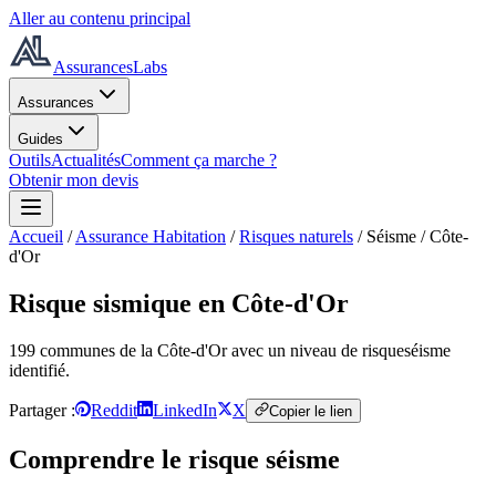
Aller au contenu principal
AssurancesLabs
Assurances
Guides
Outils
Actualités
Comment ça marche ?
Obtenir mon devis
Accueil
/
Assurance Habitation
/
Risques naturels
/
Séisme
/
Côte-
d'Or
Risque sismique
en Côte-d'Or
199
commune
s
de la Côte-d'Or
avec un niveau de risque
séisme
identifié.
Partager :
Reddit
LinkedIn
X
Copier le lien
Comprendre le risque
séisme