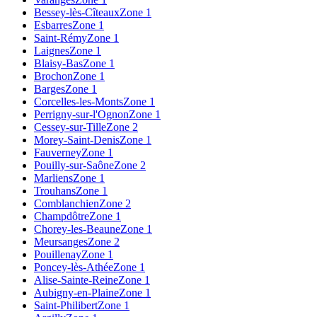
Bessey-lès-Cîteaux
Zone 1
Esbarres
Zone 1
Saint-Rémy
Zone 1
Laignes
Zone 1
Blaisy-Bas
Zone 1
Brochon
Zone 1
Barges
Zone 1
Corcelles-les-Monts
Zone 1
Perrigny-sur-l'Ognon
Zone 1
Cessey-sur-Tille
Zone 2
Morey-Saint-Denis
Zone 1
Fauverney
Zone 1
Pouilly-sur-Saône
Zone 2
Marliens
Zone 1
Trouhans
Zone 1
Comblanchien
Zone 2
Champdôtre
Zone 1
Chorey-les-Beaune
Zone 1
Meursanges
Zone 2
Pouillenay
Zone 1
Poncey-lès-Athée
Zone 1
Alise-Sainte-Reine
Zone 1
Aubigny-en-Plaine
Zone 1
Saint-Philibert
Zone 1