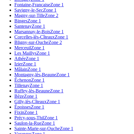
Fontaine-Française
Zone 1
Savigny-le-Sec
Zone 1
Magny-sur-Tille
Zone 2
Binges
Zone 1
Santenay
Zone 1
Marsannay-le-Bois
Zone 1
Corcelles-lès-Cîteaux
Zone 1
Bligny-sur-Ouche
Zone 2
Merceuil
Zone 1
Les Maillys
Zone 1
Athée
Zone 1
Izier
Zone 1
Mâlain
Zone 1
Montagny-lès-Beaune
Zone 1
Échenon
Zone 1
Tillenay
Zone 1
Ruffey-lès-Beaune
Zone 1
Bèze
Zone 1
Gilly-lès-Cîteaux
Zone 1
Époisses
Zone 1
Fixin
Zone 1
Précy-sous-Thil
Zone 1
Saulon-la-Rue
Zone 1
Sainte-Marie-sur-Ouche
Zone 1
Varanges
Zone 1