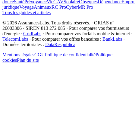
douce
Santé
Prévoyance
Vie
GAV
Scolaire
Obsèques
Dépendance
Emprun
juridique
Voyage
Animaux
RC Pro
Cyber
MR Pro
Tous les guides et articles
©
2026
AssurancesLabs
. Tous droits réservés.
·
ORIAS n°
26003306 · SIREN 813 272 085
·
Pour comparer vos fournisseurs
d'énergie :
GridLabs
·
Pour comparer vos forfaits mobile & internet :
TelecomLabs
·
Pour comparer vos offres bancaires :
BankLabs
·
Données territoriales :
DataRespublica
Mentions légales
CGU
Politique de confidentialité
Politique
cookies
Plan du site