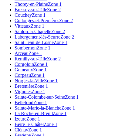
Thorey-en-Plaine
Zone 1
Bressey-sur-Tille
Zone 2
Couchey
Zone 1
Collonges-et-Premières
Zone 2
Vitteaux
Zone 1
Saulon-la-Chapelle
Zone 2
Labergement-lès-Seurre
Zone 2
Saint-Jean-de-Losne
Zone 1
Sombernon
Zone 1
Arceau
Zone 1
Remilly-sur-Tille
Zone 2
Corgoloin
Zone 1
Gemeaux
Zone 1
Corpeau
Zone 1
Norges-la-Ville
Zone 1
Bretenière
Zone 1
Vignoles
Zone 1
Sainte-Colombe-sur-Seine
Zone 1
Bellefond
Zone 1
Sainte-Marie-la-Blanche
Zone 1
La Roche-en-Brenil
Zone 1
Izeure
Zone 1
Beire-le-Châtel
Zone 1
Clénay
Zone 1
Bretigny
Zone 1