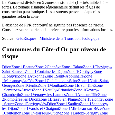
La France est divisée en 5 zones de sismicité (1 = très faible à 5 =
forte). Le zonage sismique réglementaire définit les règles de
construction parasismique. Les assureurs peuvent adapter les
garanties selon la zone.
L'absence de PPR approuvé ne signifie pas l'absence de risque.
Consultez votre mairie ou la préfecture pour les informations locales.
Source :
GéoRisques - Ministère de la Transition écologique
Communes du
Côte-d'Or
par niveau de
risque
Dijon
Zone 1
Beaune
Zone 2
Chenôve
Zone 1
Talant
Zone 1
Chevigny-
Saint-Sauveur
Zone 1
Fontaine-lès-Dijon
Zone 1
Quetigny
Zone
1
Longvic
Zone 1
Auxonne
Zone 1
Saint-Apollinaire
Zone
1
Marsannay-la-Côte
Zone 1
Châtillon-sur-Seine
Zone 1
Nuits-Saint-
Georges
Zone 1
Genlis
Zone 1
Montbard
Zone 1
Is-sur-Tille
Zone
1
Semur-en-Auxois
Zone 1
Neuilly-Crimolois
Zone 1
Gevrey-
Chambertin
Zone 1
Venarey-les-Laumes
Zone 1
Arc-sur-Tille
Zone
2
Plombières-lès-Dijon
Zone 1
Brazey-en-Plaine
Zone 1
Selongey
Zone
1
Seurre
Zone 1
Perrigny-lès-Dijon
Zone 1
Saulieu
Zone 1
Sennecey-
lès-Dijon
Zone 1
Varois-et-Chaignot
Zone 1
Mirebeau-sur-Bèze
Zone
1
Couternon
Zone 1
Velars-sur-Ouche
Zone 1
Ladoix-Serrigny
Zone