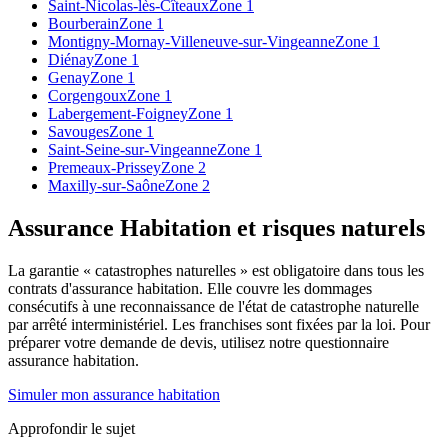
Saint-Nicolas-lès-Cîteaux
Zone 1
Bourberain
Zone 1
Montigny-Mornay-Villeneuve-sur-Vingeanne
Zone 1
Diénay
Zone 1
Genay
Zone 1
Corgengoux
Zone 1
Labergement-Foigney
Zone 1
Savouges
Zone 1
Saint-Seine-sur-Vingeanne
Zone 1
Premeaux-Prissey
Zone 2
Maxilly-sur-Saône
Zone 2
Assurance Habitation et risques naturels
La garantie « catastrophes naturelles » est obligatoire dans tous les
contrats d'assurance habitation. Elle couvre les dommages
consécutifs à une reconnaissance de l'état de catastrophe naturelle
par arrêté interministériel. Les franchises sont fixées par la loi. Pour
préparer votre demande de devis, utilisez notre questionnaire
assurance habitation.
Simuler mon assurance habitation
Approfondir le sujet