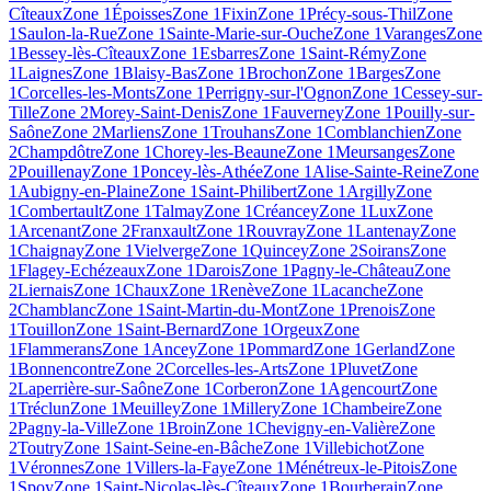
Cîteaux
Zone 1
Époisses
Zone 1
Fixin
Zone 1
Précy-sous-Thil
Zone
1
Saulon-la-Rue
Zone 1
Sainte-Marie-sur-Ouche
Zone 1
Varanges
Zone
1
Bessey-lès-Cîteaux
Zone 1
Esbarres
Zone 1
Saint-Rémy
Zone
1
Laignes
Zone 1
Blaisy-Bas
Zone 1
Brochon
Zone 1
Barges
Zone
1
Corcelles-les-Monts
Zone 1
Perrigny-sur-l'Ognon
Zone 1
Cessey-sur-
Tille
Zone 2
Morey-Saint-Denis
Zone 1
Fauverney
Zone 1
Pouilly-sur-
Saône
Zone 2
Marliens
Zone 1
Trouhans
Zone 1
Comblanchien
Zone
2
Champdôtre
Zone 1
Chorey-les-Beaune
Zone 1
Meursanges
Zone
2
Pouillenay
Zone 1
Poncey-lès-Athée
Zone 1
Alise-Sainte-Reine
Zone
1
Aubigny-en-Plaine
Zone 1
Saint-Philibert
Zone 1
Argilly
Zone
1
Combertault
Zone 1
Talmay
Zone 1
Créancey
Zone 1
Lux
Zone
1
Arcenant
Zone 2
Franxault
Zone 1
Rouvray
Zone 1
Lantenay
Zone
1
Chaignay
Zone 1
Vielverge
Zone 1
Quincey
Zone 2
Soirans
Zone
1
Flagey-Echézeaux
Zone 1
Darois
Zone 1
Pagny-le-Château
Zone
2
Liernais
Zone 1
Chaux
Zone 1
Renève
Zone 1
Lacanche
Zone
2
Chamblanc
Zone 1
Saint-Martin-du-Mont
Zone 1
Prenois
Zone
1
Touillon
Zone 1
Saint-Bernard
Zone 1
Orgeux
Zone
1
Flammerans
Zone 1
Ancey
Zone 1
Pommard
Zone 1
Gerland
Zone
1
Bonnencontre
Zone 2
Corcelles-les-Arts
Zone 1
Pluvet
Zone
2
Laperrière-sur-Saône
Zone 1
Corberon
Zone 1
Agencourt
Zone
1
Tréclun
Zone 1
Meuilley
Zone 1
Millery
Zone 1
Chambeire
Zone
2
Pagny-la-Ville
Zone 1
Broin
Zone 1
Chevigny-en-Valière
Zone
2
Toutry
Zone 1
Saint-Seine-en-Bâche
Zone 1
Villebichot
Zone
1
Véronnes
Zone 1
Villers-la-Faye
Zone 1
Ménétreux-le-Pitois
Zone
1
Spoy
Zone 1
Saint-Nicolas-lès-Cîteaux
Zone 1
Bourberain
Zone