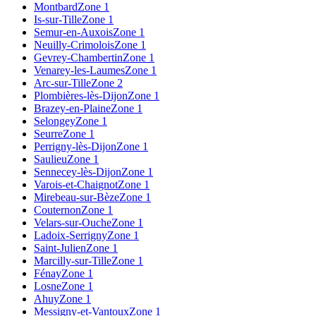
Montbard
Zone 1
Is-sur-Tille
Zone 1
Semur-en-Auxois
Zone 1
Neuilly-Crimolois
Zone 1
Gevrey-Chambertin
Zone 1
Venarey-les-Laumes
Zone 1
Arc-sur-Tille
Zone 2
Plombières-lès-Dijon
Zone 1
Brazey-en-Plaine
Zone 1
Selongey
Zone 1
Seurre
Zone 1
Perrigny-lès-Dijon
Zone 1
Saulieu
Zone 1
Sennecey-lès-Dijon
Zone 1
Varois-et-Chaignot
Zone 1
Mirebeau-sur-Bèze
Zone 1
Couternon
Zone 1
Velars-sur-Ouche
Zone 1
Ladoix-Serrigny
Zone 1
Saint-Julien
Zone 1
Marcilly-sur-Tille
Zone 1
Fénay
Zone 1
Losne
Zone 1
Ahuy
Zone 1
Messigny-et-Vantoux
Zone 1