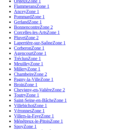
Orgeux
Zone 1
Flammerans
Zone 1
Ancey
Zone 1
Pommard
Zone 1
Gerland
Zone 1
Bonnencontre
Zone 2
Corcelles-les-Arts
Zone 1
Pluvet
Zone 2
Laperrière-sur-Saône
Zone 1
Corberon
Zone 1
Agencourt
Zone 1
Tréclun
Zone 1
Meuilley
Zone 1
Millery
Zone 1
Chambeire
Zone 2
Pagny-la-Ville
Zone 1
Broin
Zone 1
Chevigny-en-Valière
Zone 2
Toutry
Zone 1
Saint-Seine-en-Bâche
Zone 1
Villebichot
Zone 1
Véronnes
Zone 1
Villers-la-Faye
Zone 1
Ménétreux-le-Pitois
Zone 1
Spoy
Zone 1