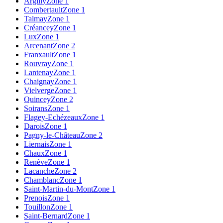
Argilly
Zone 1
Combertault
Zone 1
Talmay
Zone 1
Créancey
Zone 1
Lux
Zone 1
Arcenant
Zone 2
Franxault
Zone 1
Rouvray
Zone 1
Lantenay
Zone 1
Chaignay
Zone 1
Vielverge
Zone 1
Quincey
Zone 2
Soirans
Zone 1
Flagey-Echézeaux
Zone 1
Darois
Zone 1
Pagny-le-Château
Zone 2
Liernais
Zone 1
Chaux
Zone 1
Renève
Zone 1
Lacanche
Zone 2
Chamblanc
Zone 1
Saint-Martin-du-Mont
Zone 1
Prenois
Zone 1
Touillon
Zone 1
Saint-Bernard
Zone 1