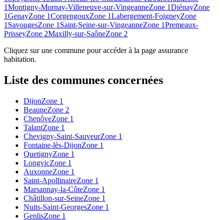
1
Montigny-Mornay-Villeneuve-sur-Vingeanne
Zone 1
Diénay
Zone
1
Genay
Zone 1
Corgengoux
Zone 1
Labergement-Foigney
Zone
1
Savouges
Zone 1
Saint-Seine-sur-Vingeanne
Zone 1
Premeaux-
Prissey
Zone 2
Maxilly-sur-Saône
Zone 2
Cliquez sur une commune pour accéder à la page assurance
habitation.
Liste des communes concernées
Dijon
Zone 1
Beaune
Zone 2
Chenôve
Zone 1
Talant
Zone 1
Chevigny-Saint-Sauveur
Zone 1
Fontaine-lès-Dijon
Zone 1
Quetigny
Zone 1
Longvic
Zone 1
Auxonne
Zone 1
Saint-Apollinaire
Zone 1
Marsannay-la-Côte
Zone 1
Châtillon-sur-Seine
Zone 1
Nuits-Saint-Georges
Zone 1
Genlis
Zone 1