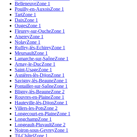
Belleneuve
Zone 1
Pouilly-en-Auxois
Zone 1
Tart
Zone 1
Daix
Zone 1
Ouges
Zone 1
Fleurey-sur-Ouche
Zone 1
Aiserey
Zone 1
Nolay
Zone 1
Ruffey-lès-Echirey
Zone 1
Meursault
Zone 1
Lamarche-sur-Saône
Zone 1
Arnay-le-Duc
Zone 1
Saint-Usage
Zone 1
Asnières-lès-Dijon
Zone 1
Savigny-lès-Beaune
Zone 1
Pontailler-sur-Saône
Zone 1
Bligny-lès-Beaune
Zone 2
Rouvres-en-Plaine
Zone 1
Hauteville-lès-Dijon
Zone 1
Villers-les-Pots
Zone 2
Longecourt-en-Plaine
Zone 1
Longchamp
Zone 1
Longeault-Pluvault
Zone 2
Noiron-sous-Gevrey
Zone 1
Til-Châtel
Zone 1