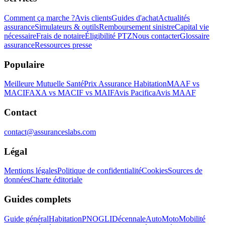
Comment ça marche ?
Avis clients
Guides d'achat
Actualités
assurance
Simulateurs & outils
Remboursement sinistre
Capital vie
nécessaire
Frais de notaire
Éligibilité PTZ
Nous contacter
Glossaire
assurance
Ressources presse
Populaire
Meilleure Mutuelle Santé
Prix Assurance Habitation
MAAF vs
MACIF
AXA vs MACIF vs MAIF
Avis Pacifica
Avis MAAF
Contact
contact@assuranceslabs.com
Légal
Mentions légales
Politique de confidentialité
Cookies
Sources de
données
Charte éditoriale
Guides complets
Guide général
Habitation
PNO
GLI
Décennale
Auto
Moto
Mobilité