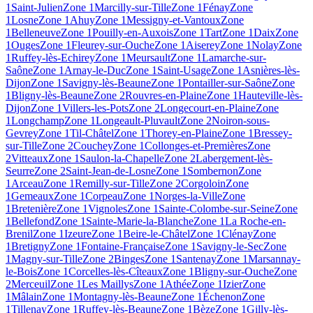
1
Saint-Julien
Zone 1
Marcilly-sur-Tille
Zone 1
Fénay
Zone
1
Losne
Zone 1
Ahuy
Zone 1
Messigny-et-Vantoux
Zone
1
Belleneuve
Zone 1
Pouilly-en-Auxois
Zone 1
Tart
Zone 1
Daix
Zone
1
Ouges
Zone 1
Fleurey-sur-Ouche
Zone 1
Aiserey
Zone 1
Nolay
Zone
1
Ruffey-lès-Echirey
Zone 1
Meursault
Zone 1
Lamarche-sur-
Saône
Zone 1
Arnay-le-Duc
Zone 1
Saint-Usage
Zone 1
Asnières-lès-
Dijon
Zone 1
Savigny-lès-Beaune
Zone 1
Pontailler-sur-Saône
Zone
1
Bligny-lès-Beaune
Zone 2
Rouvres-en-Plaine
Zone 1
Hauteville-lès-
Dijon
Zone 1
Villers-les-Pots
Zone 2
Longecourt-en-Plaine
Zone
1
Longchamp
Zone 1
Longeault-Pluvault
Zone 2
Noiron-sous-
Gevrey
Zone 1
Til-Châtel
Zone 1
Thorey-en-Plaine
Zone 1
Bressey-
sur-Tille
Zone 2
Couchey
Zone 1
Collonges-et-Premières
Zone
2
Vitteaux
Zone 1
Saulon-la-Chapelle
Zone 2
Labergement-lès-
Seurre
Zone 2
Saint-Jean-de-Losne
Zone 1
Sombernon
Zone
1
Arceau
Zone 1
Remilly-sur-Tille
Zone 2
Corgoloin
Zone
1
Gemeaux
Zone 1
Corpeau
Zone 1
Norges-la-Ville
Zone
1
Bretenière
Zone 1
Vignoles
Zone 1
Sainte-Colombe-sur-Seine
Zone
1
Bellefond
Zone 1
Sainte-Marie-la-Blanche
Zone 1
La Roche-en-
Brenil
Zone 1
Izeure
Zone 1
Beire-le-Châtel
Zone 1
Clénay
Zone
1
Bretigny
Zone 1
Fontaine-Française
Zone 1
Savigny-le-Sec
Zone
1
Magny-sur-Tille
Zone 2
Binges
Zone 1
Santenay
Zone 1
Marsannay-
le-Bois
Zone 1
Corcelles-lès-Cîteaux
Zone 1
Bligny-sur-Ouche
Zone
2
Merceuil
Zone 1
Les Maillys
Zone 1
Athée
Zone 1
Izier
Zone
1
Mâlain
Zone 1
Montagny-lès-Beaune
Zone 1
Échenon
Zone
1
Tillenay
Zone 1
Ruffey-lès-Beaune
Zone 1
Bèze
Zone 1
Gilly-lès-