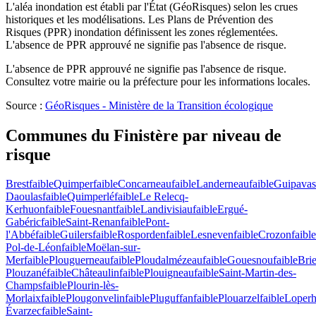
L'aléa inondation est établi par l'État (GéoRisques) selon les crues
historiques et les modélisations. Les Plans de Prévention des
Risques (PPR) inondation définissent les zones réglementées.
L'absence de PPR approuvé ne signifie pas l'absence de risque.
L'absence de PPR approuvé ne signifie pas l'absence de risque.
Consultez votre mairie ou la préfecture pour les informations locales.
Source :
GéoRisques - Ministère de la Transition écologique
Communes du
Finistère
par niveau de
risque
Brest
faible
Quimper
faible
Concarneau
faible
Landerneau
faible
Guipavas
Daoulas
faible
Quimperlé
faible
Le Relecq-
Kerhuon
faible
Fouesnant
faible
Landivisiau
faible
Ergué-
Gabéric
faible
Saint-Renan
faible
Pont-
l'Abbé
faible
Guilers
faible
Rosporden
faible
Lesneven
faible
Crozon
faible
Pol-de-Léon
faible
Moëlan-sur-
Mer
faible
Plouguerneau
faible
Ploudalmézeau
faible
Gouesnou
faible
Bri
Plouzané
faible
Châteaulin
faible
Plouigneau
faible
Saint-Martin-des-
Champs
faible
Plourin-lès-
Morlaix
faible
Plougonvelin
faible
Pluguffan
faible
Plouarzel
faible
Loperh
Évarzec
faible
Saint-