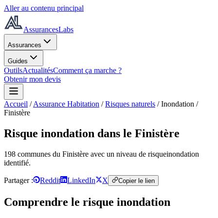
Aller au contenu principal
AssurancesLabs
Assurances
Guides
Outils
Actualités
Comment ça marche ?
Obtenir mon devis
Accueil
/
Assurance Habitation
/
Risques naturels
/
Inondation
/
Finistère
Risque inondation
dans le Finistère
198
commune
s
du Finistère
avec un niveau de risque
inondation
identifié.
Partager :
Reddit
LinkedIn
X
Copier le lien
Comprendre le risque
inondation