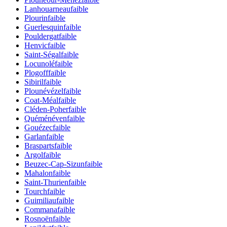
Lanhouarneau
faible
Plourin
faible
Guerlesquin
faible
Pouldergat
faible
Henvic
faible
Saint-Ségal
faible
Locunolé
faible
Plogoff
faible
Sibiril
faible
Plounévézel
faible
Coat-Méal
faible
Cléden-Poher
faible
Quéménéven
faible
Gouézec
faible
Garlan
faible
Brasparts
faible
Argol
faible
Beuzec-Cap-Sizun
faible
Mahalon
faible
Saint-Thurien
faible
Tourch
faible
Guimiliau
faible
Commana
faible
Rosnoën
faible