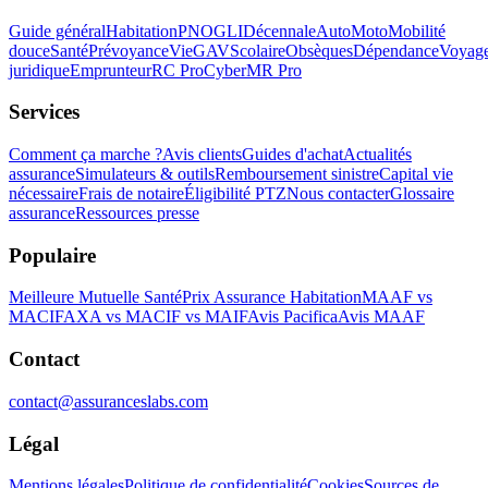
Guide général
Habitation
PNO
GLI
Décennale
Auto
Moto
Mobilité
douce
Santé
Prévoyance
Vie
GAV
Scolaire
Obsèques
Dépendance
Voyag
juridique
Emprunteur
RC Pro
Cyber
MR Pro
Services
Comment ça marche ?
Avis clients
Guides d'achat
Actualités
assurance
Simulateurs & outils
Remboursement sinistre
Capital vie
nécessaire
Frais de notaire
Éligibilité PTZ
Nous contacter
Glossaire
assurance
Ressources presse
Populaire
Meilleure Mutuelle Santé
Prix Assurance Habitation
MAAF vs
MACIF
AXA vs MACIF vs MAIF
Avis Pacifica
Avis MAAF
Contact
contact@assuranceslabs.com
Légal
Mentions légales
Politique de confidentialité
Cookies
Sources de