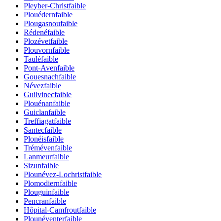
Pleyber-Christ
faible
Plouédern
faible
Plougasnou
faible
Rédené
faible
Plozévet
faible
Plouvorn
faible
Taulé
faible
Pont-Aven
faible
Gouesnach
faible
Névez
faible
Guilvinec
faible
Plouénan
faible
Guiclan
faible
Treffiagat
faible
Santec
faible
Plonéis
faible
Tréméven
faible
Lanmeur
faible
Sizun
faible
Plounévez-Lochrist
faible
Plomodiern
faible
Plouguin
faible
Pencran
faible
Hôpital-Camfrout
faible
Plounéventer
faible