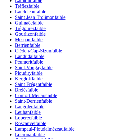
Lanildut
faible
Tréflez
faible
Landeleau
faible
Saint-Jean-Trolimon
faible
Guimaëc
faible
Trégourez
faible
Gourlizon
faible
Mespaul
faible
Berrien
faible
Cléden-Cap-Sizun
faible
Landudal
faible
Peumerit
faible
Saint-Vougay
faible
Ploudiry
faible
Kergloff
faible
Saint-Frégant
faible
Brélès
faible
Confort-Meilars
faible
Saint-Derrien
faible
Langolen
faible
Leuhan
faible
Lopérec
faible
Roscanvel
faible
Lampaul-Ploudalmézeau
faible
Locronan
faible