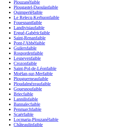
Plouzané
faible
Plougastel-Daoulas
faible
Quimperlé
faible
Le Relecq-Kerhuon
faible
Fouesnant
faible
Landivisiau
faible
Ergué-Gabéric
faible
Saint-Renan
faible
Pont-l'Abbé
faible
Guilers
faible
Rosporden
faible
Lesneven
faible
Crozon
faible
Saint-Pol-de-Léon
faible
Moëlan-sur-Mer
faible
Plouguerneau
faible
Ploudalmézeau
faible
Gouesnou
faible
Briec
faible
Lannilis
faible
Bannalec
faible
Penmarch
faible
Scaër
faible
Locmaria-Plouzané
faible
Châteaulin
faible