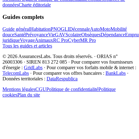
données
Charte éditoriale
Guides complets
Guide général
Habitation
PNO
GLI
Décennale
Auto
Moto
Mobilité
douce
Santé
Prévoyance
Vie
GAV
Scolaire
Obsèques
Dépendance
Emprun
juridique
Voyage
Animaux
RC Pro
Cyber
MR Pro
Tous les guides et articles
©
2026
AssurancesLabs
. Tous droits réservés.
·
ORIAS n°
26003306 · SIREN 813 272 085
·
Pour comparer vos fournisseurs
d'énergie :
GridLabs
·
Pour comparer vos forfaits mobile & internet :
TelecomLabs
·
Pour comparer vos offres bancaires :
BankLabs
·
Données territoriales :
DataRespublica
Mentions légales
CGU
Politique de confidentialité
Politique
cookies
Plan du site