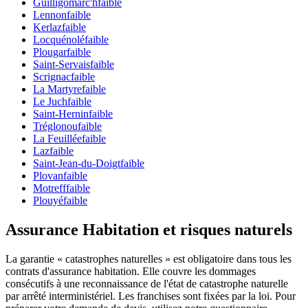
Guilligomarc'h
faible
Lennon
faible
Kerlaz
faible
Locquénolé
faible
Plougar
faible
Saint-Servais
faible
Scrignac
faible
La Martyre
faible
Le Juch
faible
Saint-Hernin
faible
Tréglonou
faible
La Feuillée
faible
Laz
faible
Saint-Jean-du-Doigt
faible
Plovan
faible
Motreff
faible
Plouyé
faible
Assurance Habitation et risques naturels
La garantie « catastrophes naturelles » est obligatoire dans tous les
contrats d'assurance habitation. Elle couvre les dommages
consécutifs à une reconnaissance de l'état de catastrophe naturelle
par arrêté interministériel. Les franchises sont fixées par la loi. Pour