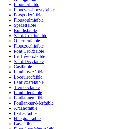
Plouider
faible
Plonévez-Porzay
faible
Porspoder
faible
Plougoulm
faible
Spézet
faible
Bodilis
faible
Saint-Urbain
faible
Querrien
faible
Plouezoc'h
faible
Pont-Croix
faible
Le Trévoux
faible
Saint-Divy
faible
Cast
faible
Landunvez
faible
Locquirec
faible
Lanrivoaré
faible
Tréméoc
faible
Landudec
faible
Poullaouen
faible
Poullan-sur-Mer
faible
Arzano
faible
Irvillac
faible
Huelgoat
faible
Baye
faible
Plounéour-Ménez
faible