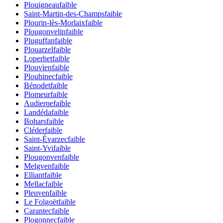
Plouigneau
faible
Saint-Martin-des-Champs
faible
Plourin-lès-Morlaix
faible
Plougonvelin
faible
Pluguffan
faible
Plouarzel
faible
Loperhet
faible
Plouvien
faible
Plouhinec
faible
Bénodet
faible
Plomeur
faible
Audierne
faible
Landéda
faible
Bohars
faible
Cléder
faible
Saint-Évarzec
faible
Saint-Yvi
faible
Plougonven
faible
Melgven
faible
Elliant
faible
Mellac
faible
Pleuven
faible
Le Folgoët
faible
Carantec
faible
Plogonnec
faible