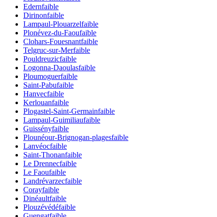
Edern
faible
Dirinon
faible
Lampaul-Plouarzel
faible
Plonévez-du-Faou
faible
Clohars-Fouesnant
faible
Telgruc-sur-Mer
faible
Pouldreuzic
faible
Logonna-Daoulas
faible
Ploumoguer
faible
Saint-Pabu
faible
Hanvec
faible
Kerlouan
faible
Plogastel-Saint-Germain
faible
Lampaul-Guimiliau
faible
Guissény
faible
Plounéour-Brignogan-plages
faible
Lanvéoc
faible
Saint-Thonan
faible
Le Drennec
faible
Le Faou
faible
Landrévarzec
faible
Coray
faible
Dinéault
faible
Plouzévédé
faible
Guengat
faible