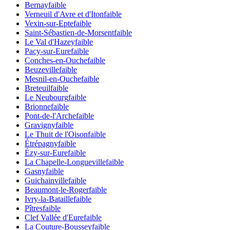
Bernay
faible
Verneuil d'Avre et d'Iton
faible
Vexin-sur-Epte
faible
Saint-Sébastien-de-Morsent
faible
Le Val d'Hazey
faible
Pacy-sur-Eure
faible
Conches-en-Ouche
faible
Beuzeville
faible
Mesnil-en-Ouche
faible
Breteuil
faible
Le Neubourg
faible
Brionne
faible
Pont-de-l'Arche
faible
Gravigny
faible
Le Thuit de l'Oison
faible
Étrépagny
faible
Ézy-sur-Eure
faible
La Chapelle-Longueville
faible
Gasny
faible
Guichainville
faible
Beaumont-le-Roger
faible
Ivry-la-Bataille
faible
Pîtres
faible
Clef Vallée d'Eure
faible
La Couture-Boussey
faible