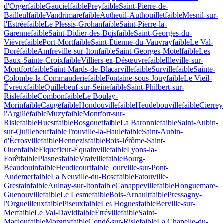
d'Orger
faible
Gauciel
faible
Prey
faible
Saint-Pierre-de-
Bailleul
faible
Vandrimare
faible
Autheuil-Authouillet
faible
Mesnil-sur-
l'Estrée
faible
Le Plessis-Grohan
faible
Saint-Pierre-la-
Garenne
faible
Saint-Didier-des-Bois
faible
Saint-Georges-du-
Vièvre
faible
Port-Mort
faible
Saint-Étienne-du-Vauvray
faible
Le Val-
Doré
faible
Amfreville-sur-Iton
faible
Saint-Georges-Motel
faible
Les
Baux-Sainte-Croix
faible
Villiers-en-Désœuvre
faible
Illeville-sur-
Montfort
faible
Saint-Mards-de-Blacarville
faible
Surville
faible
Sainte-
Colombe-la-Commanderie
faible
Fontaine-sous-Jouy
faible
Le Vieil-
Évreux
faible
Quillebeuf-sur-Seine
faible
Saint-Philbert-sur-
Risle
faible
Combon
faible
Le Boulay-
Morin
faible
Caugé
faible
Hondouville
faible
Heudebouville
faible
Cierrey
l'Argillé
faible
Muzy
faible
Montfort-sur-
Risle
faible
Huest
faible
Bosgouet
faible
La Baronnie
faible
Saint-Aubin-
sur-Quillebeuf
faible
Trouville-la-Haule
faible
Saint-Aubin-
d'Écrosville
faible
Hennezis
faible
Bois-Jérôme-Saint-
Ouen
faible
Fiquefleur-Équainville
faible
Lyons-la-
Forêt
faible
Plasnes
faible
Vraiville
faible
Bourg-
Beaudouin
faible
Heudicourt
faible
Tourville-sur-Pont-
Audemer
faible
La Neuville-du-Bosc
faible
Fatouville-
Grestain
faible
Aulnay-sur-Iton
faible
Canappeville
faible
Honguemare-
Guenouville
faible
Le Lesme
faible
Bois-Arnault
faible
Pressagny-
l'Orgueilleux
faible
Piseux
faible
Les Hogues
faible
Berville-sur-
Mer
faible
Le Val-David
faible
Étréville
faible
Saint-
Maclou
faible
Morgny
faible
Condé-sur-Risle
faible
La Chapelle-du-