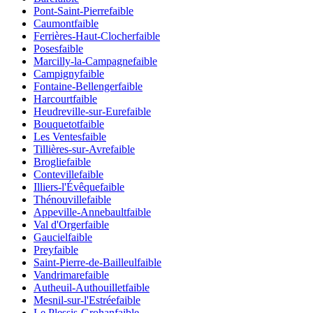
Pont-Saint-Pierre
faible
Caumont
faible
Ferrières-Haut-Clocher
faible
Poses
faible
Marcilly-la-Campagne
faible
Campigny
faible
Fontaine-Bellenger
faible
Harcourt
faible
Heudreville-sur-Eure
faible
Bouquetot
faible
Les Ventes
faible
Tillières-sur-Avre
faible
Broglie
faible
Conteville
faible
Illiers-l'Évêque
faible
Thénouville
faible
Appeville-Annebault
faible
Val d'Orger
faible
Gauciel
faible
Prey
faible
Saint-Pierre-de-Bailleul
faible
Vandrimare
faible
Autheuil-Authouillet
faible
Mesnil-sur-l'Estrée
faible
Le Plessis-Grohan
faible