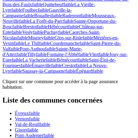
Bois-des-Faulx
faible
Quittebeuf
faible
La Vieille-
Lyre
faible
Foulbec
faible
Gauville-la-
Campagne
faible
Bouafles
faible
Radepont
faible
Mousseaux-
Neuville
faible
La Forêt-du-Parc
faible
Sainte-Opportune-du-
Bosc
faible
Brestot
faible
Hébécourt
faible
Château-sur-
Epte
faible
Vesly
faible
Puchay
faible
Caorches-Saint-
Nicolas
faible
Miserey
faible
Glos-sur-Risle
faible
Mézières-en-
Vexin
faible
Le Thil
faible
Courdemanche
faible
Saint-Pierre-du-
Val
faible
Pont-Authou
faible
Sainte-Marie-
d'Attez
faible
Tilly
faible
Fontaine-l'Abbé
faible
Vitot
faible
Jouy-sur-
Eure
faible
La Vacherie
faible
Bémécourt
faible
Saint-Éloi-de-
Fourques
faible
Émanville
faible
Crestot
faible
La Neuve-
Lyre
faible
Saussay-la-Campagne
faible
Épégard
faible
Cliquez sur une commune pour accéder à la page assurance
habitation.
Liste des communes concernées
Évreux
faible
Vernon
faible
Val-de-Reuil
faible
Gisors
faible
Pont-Audemer
faible