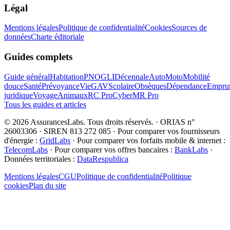
Légal
Mentions légales
Politique de confidentialité
Cookies
Sources de
données
Charte éditoriale
Guides complets
Guide général
Habitation
PNO
GLI
Décennale
Auto
Moto
Mobilité
douce
Santé
Prévoyance
Vie
GAV
Scolaire
Obsèques
Dépendance
Emprun
juridique
Voyage
Animaux
RC Pro
Cyber
MR Pro
Tous les guides et articles
©
2026
AssurancesLabs
. Tous droits réservés.
·
ORIAS n°
26003306 · SIREN 813 272 085
·
Pour comparer vos fournisseurs
d'énergie :
GridLabs
·
Pour comparer vos forfaits mobile & internet :
TelecomLabs
·
Pour comparer vos offres bancaires :
BankLabs
·
Données territoriales :
DataRespublica
Mentions légales
CGU
Politique de confidentialité
Politique
cookies
Plan du site