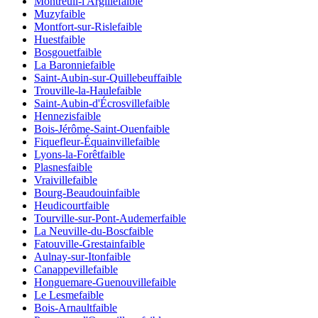
Montreuil-l'Argillé
faible
Muzy
faible
Montfort-sur-Risle
faible
Huest
faible
Bosgouet
faible
La Baronnie
faible
Saint-Aubin-sur-Quillebeuf
faible
Trouville-la-Haule
faible
Saint-Aubin-d'Écrosville
faible
Hennezis
faible
Bois-Jérôme-Saint-Ouen
faible
Fiquefleur-Équainville
faible
Lyons-la-Forêt
faible
Plasnes
faible
Vraiville
faible
Bourg-Beaudouin
faible
Heudicourt
faible
Tourville-sur-Pont-Audemer
faible
La Neuville-du-Bosc
faible
Fatouville-Grestain
faible
Aulnay-sur-Iton
faible
Canappeville
faible
Honguemare-Guenouville
faible
Le Lesme
faible
Bois-Arnault
faible