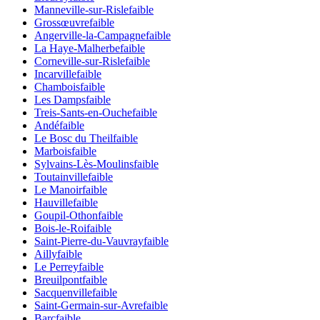
Manneville-sur-Risle
faible
Grossœuvre
faible
Angerville-la-Campagne
faible
La Haye-Malherbe
faible
Corneville-sur-Risle
faible
Incarville
faible
Chambois
faible
Les Damps
faible
Treis-Sants-en-Ouche
faible
Andé
faible
Le Bosc du Theil
faible
Marbois
faible
Sylvains-Lès-Moulins
faible
Toutainville
faible
Le Manoir
faible
Hauville
faible
Goupil-Othon
faible
Bois-le-Roi
faible
Saint-Pierre-du-Vauvray
faible
Ailly
faible
Le Perrey
faible
Breuilpont
faible
Sacquenville
faible
Saint-Germain-sur-Avre
faible
Barc
faible