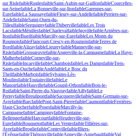
sur Risle
faible
Rugles
faible
Saint-Aubin-sur-Gaillon
faible
Courcelles-
sur-Seine
faible
La Bonneville-sur-Iton
faible
Garennes-sur-
Eure
faible
La Saussaye
faible
Fleury-sur-Andelle
faible
Perriers-sur-
Andelle
faible
Saint-Ouen-du-
Tilleul
faible
Serquigny
faible
Thiberville
faible
Les Trois
Lacs
faible
Ménilles
faible
Charleval
faible
Igoville
faible
Arnières-sur-
Iton
faible
Bueil
faible
Marcilly-sur-Eure
faible
Les Monts du
Roumois
faible
Flancourt-Crescy-en-Roumois
faible
Terres de
Bord
faible
Alizay
faible
Lieurey
faible
Manneville-sur-
Risle
faible
Grossœuvre
faible
Angerville-la-Campagne
faible
La Haye-
Malherbe
faible
Corneville-sur-
Risle
faible
Incarville
faible
Chambois
faible
Les Damps
faible
Treis-
Sants-en-Ouche
faible
Andé
faible
Le Bosc du
Theil
faible
Marbois
faible
Sylvains-Lès-
Moulins
faible
Toutainville
faible
Le
Manoir
faible
Hauville
faible
Goupil-Othon
faible
Bois-le-
Roi
faible
Saint-Pierre-du-Vauvray
faible
Ailly
faible
Le
Perrey
faible
Breuilpont
faible
Sacquenville
faible
Saint-Germain-sur-
Avre
faible
Barc
faible
Pont-Saint-Pierre
faible
Caumont
faible
Ferrières-
Haut-Clocher
faible
Poses
faible
Marcilly-la-
Campagne
faible
Campigny
faible
Fontaine-
Bellenger
faible
Harcourt
faible
Heudreville-sur-
Eure
faible
Bouquetot
faible
Les Ventes
faible
Tillières-sur-
Avre
faible
Broglie
faible
Conteville
faible
Illiers-
l'Évêque
faible
Thénouville
faible
Appeville-Annebault
faible
Val