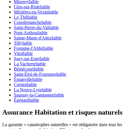
Miserey
faible
Glos-sur-Risle
faible
Mézières-en-Vexin
faible
Le Thil
faible
Courdemanche
faible
Saint-Pierre-du-Val
faible
Pont-Authou
faible
Sainte-Marie-d'Attez
faible
Tilly
faible
Fontaine-l'Abbé
faible
Vitot
faible
Jouy-sur-Eure
faible
La Vacherie
faible
Bémécourt
faible
Saint-Éloi-de-Fourques
faible
Émanville
faible
Crestot
faible
La Neuve-Lyre
faible
Saussay-la-Campagne
faible
Épégard
faible
Assurance Habitation et risques naturels
La garantie « catastrophes naturelles » est obligatoire dans tous les