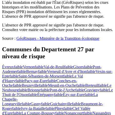
L'aléa inondation est établi par l'État (GéoRisques) selon les crues
historiques et les modélisations. Les Plans de Prévention des
Risques (PPR) inondation définissent les zones réglementées.
L'absence de PPR approuvé ne signifie pas l'absence de risque.
L'absence de PPR approuvé ne signifie pas l'absence de risque.
Consultez votre mairie ou la préfecture pour les informations locales.
Source :
GéoRisques - Ministère de la Transition écologique
Communes du
Departement 27
par
niveau de risque
Évreux
faible
Vernon
faible
Val-de-Reuil
faible
Gisors
faible
Pont-
Audemer
faible
Bernay
faible
Verneuil d'Avre et d'Iton
faible
Vexin-sur-
Epte
faible
Saint-Sébastien-de-Morsent
faible
Le Val
d'Hazey
faible
Pacy-sur-Eure
faible
Conches-en-
Ouche
faible
Beuzeville
faible
Mesnil-en-Ouche
faible
Breteuil
faible
Le
Neubourg
faible
Brionne
faible
Pont-de-l'Arche
faible
Gravigny
faible
Le
Thuit de l'Oison
faible
Étrépagny
faible
Ézy-sur-Eure
faible
La
Chapelle-
Longueville
faible
Gasny
faible
Guichainville
faible
Beaumont-le-
Roger
faible
Ivry-la-Bataille
faible
Pîtres
faible
Clef Vallée
d'Eure
faible
La Couture-Boussey
faible
Nonancourt
faible
Nassandres