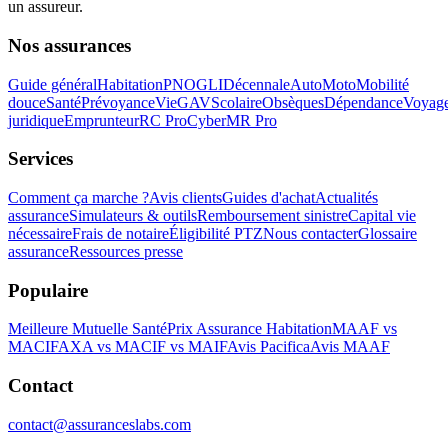
un assureur.
Nos assurances
Guide général
Habitation
PNO
GLI
Décennale
Auto
Moto
Mobilité
douce
Santé
Prévoyance
Vie
GAV
Scolaire
Obsèques
Dépendance
Voyag
juridique
Emprunteur
RC Pro
Cyber
MR Pro
Services
Comment ça marche ?
Avis clients
Guides d'achat
Actualités
assurance
Simulateurs & outils
Remboursement sinistre
Capital vie
nécessaire
Frais de notaire
Éligibilité PTZ
Nous contacter
Glossaire
assurance
Ressources presse
Populaire
Meilleure Mutuelle Santé
Prix Assurance Habitation
MAAF vs
MACIF
AXA vs MACIF vs MAIF
Avis Pacifica
Avis MAAF
Contact
contact@assuranceslabs.com