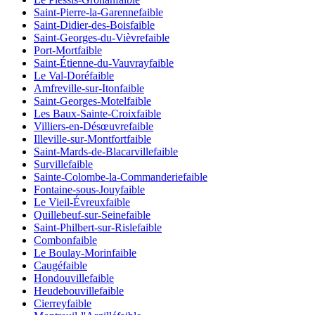
Saint-Pierre-la-Garenne
faible
Saint-Didier-des-Bois
faible
Saint-Georges-du-Vièvre
faible
Port-Mort
faible
Saint-Étienne-du-Vauvray
faible
Le Val-Doré
faible
Amfreville-sur-Iton
faible
Saint-Georges-Motel
faible
Les Baux-Sainte-Croix
faible
Villiers-en-Désœuvre
faible
Illeville-sur-Montfort
faible
Saint-Mards-de-Blacarville
faible
Surville
faible
Sainte-Colombe-la-Commanderie
faible
Fontaine-sous-Jouy
faible
Le Vieil-Évreux
faible
Quillebeuf-sur-Seine
faible
Saint-Philbert-sur-Risle
faible
Combon
faible
Le Boulay-Morin
faible
Caugé
faible
Hondouville
faible
Heudebouville
faible
Cierrey
faible