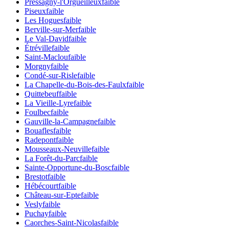
Pressagny-l'Orgueilleux
faible
Piseux
faible
Les Hogues
faible
Berville-sur-Mer
faible
Le Val-David
faible
Étréville
faible
Saint-Maclou
faible
Morgny
faible
Condé-sur-Risle
faible
La Chapelle-du-Bois-des-Faulx
faible
Quittebeuf
faible
La Vieille-Lyre
faible
Foulbec
faible
Gauville-la-Campagne
faible
Bouafles
faible
Radepont
faible
Mousseaux-Neuville
faible
La Forêt-du-Parc
faible
Sainte-Opportune-du-Bosc
faible
Brestot
faible
Hébécourt
faible
Château-sur-Epte
faible
Vesly
faible
Puchay
faible
Caorches-Saint-Nicolas
faible