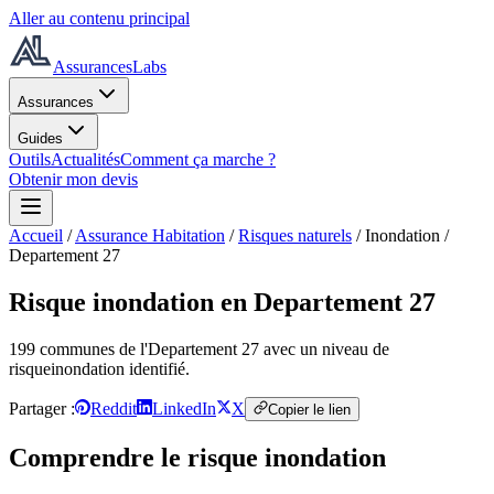
Aller au contenu principal
AssurancesLabs
Assurances
Guides
Outils
Actualités
Comment ça marche ?
Obtenir mon devis
Accueil
/
Assurance Habitation
/
Risques naturels
/
Inondation
/
Departement 27
Risque inondation
en Departement 27
199
commune
s
de l'Departement 27
avec un niveau de
risque
inondation
identifié.
Partager :
Reddit
LinkedIn
X
Copier le lien
Comprendre le risque
inondation