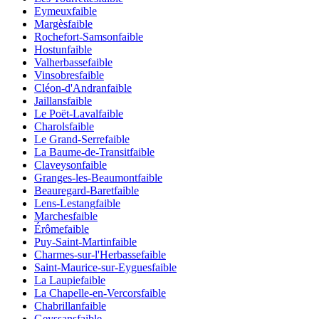
Eymeux
faible
Margès
faible
Rochefort-Samson
faible
Hostun
faible
Valherbasse
faible
Vinsobres
faible
Cléon-d'Andran
faible
Jaillans
faible
Le Poët-Laval
faible
Charols
faible
Le Grand-Serre
faible
La Baume-de-Transit
faible
Claveyson
faible
Granges-les-Beaumont
faible
Beauregard-Baret
faible
Lens-Lestang
faible
Marches
faible
Érôme
faible
Puy-Saint-Martin
faible
Charmes-sur-l'Herbasse
faible
Saint-Maurice-sur-Eygues
faible
La Laupie
faible
La Chapelle-en-Vercors
faible
Chabrillan
faible
Geyssans
faible