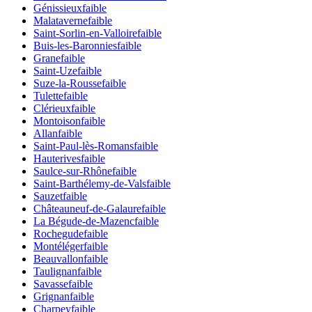
Génissieux
faible
Malataverne
faible
Saint-Sorlin-en-Valloire
faible
Buis-les-Baronnies
faible
Grane
faible
Saint-Uze
faible
Suze-la-Rousse
faible
Tulette
faible
Clérieux
faible
Montoison
faible
Allan
faible
Saint-Paul-lès-Romans
faible
Hauterives
faible
Saulce-sur-Rhône
faible
Saint-Barthélemy-de-Vals
faible
Sauzet
faible
Châteauneuf-de-Galaure
faible
La Bégude-de-Mazenc
faible
Rochegude
faible
Montéléger
faible
Beauvallon
faible
Taulignan
faible
Savasse
faible
Grignan
faible
Charpey
faible