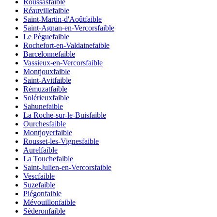
Roussas
faible
Réauville
faible
Saint-Martin-d'Août
faible
Saint-Agnan-en-Vercors
faible
Le Pègue
faible
Rochefort-en-Valdaine
faible
Barcelonne
faible
Vassieux-en-Vercors
faible
Montjoux
faible
Saint-Avit
faible
Rémuzat
faible
Solérieux
faible
Sahune
faible
La Roche-sur-le-Buis
faible
Ourches
faible
Montjoyer
faible
Rousset-les-Vignes
faible
Aurel
faible
La Touche
faible
Saint-Julien-en-Vercors
faible
Vesc
faible
Suze
faible
Piégon
faible
Mévouillon
faible
Séderon
faible