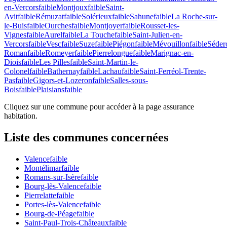
en-Vercors
faible
Montjoux
faible
Saint-
Avit
faible
Rémuzat
faible
Solérieux
faible
Sahune
faible
La Roche-sur-
le-Buis
faible
Ourches
faible
Montjoyer
faible
Rousset-les-
Vignes
faible
Aurel
faible
La Touche
faible
Saint-Julien-en-
Vercors
faible
Vesc
faible
Suze
faible
Piégon
faible
Mévouillon
faible
Séder
Roman
faible
Romeyer
faible
Pierrelongue
faible
Marignac-en-
Diois
faible
Les Pilles
faible
Saint-Martin-le-
Colonel
faible
Bathernay
faible
Lachau
faible
Saint-Ferréol-Trente-
Pas
faible
Gigors-et-Lozeron
faible
Salles-sous-
Bois
faible
Plaisians
faible
Cliquez sur une commune pour accéder à la page assurance
habitation.
Liste des communes concernées
Valence
faible
Montélimar
faible
Romans-sur-Isère
faible
Bourg-lès-Valence
faible
Pierrelatte
faible
Portes-lès-Valence
faible
Bourg-de-Péage
faible
Saint-Paul-Trois-Châteaux
faible