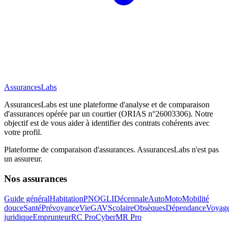
AssurancesLabs
AssurancesLabs
est une plateforme d'analyse et de comparaison
d'assurances opérée par un courtier (ORIAS n°26003306). Notre
objectif est de vous aider à identifier des contrats cohérents avec
votre profil.
Plateforme de comparaison d'assurances.
AssurancesLabs
n'est pas
un assureur.
Nos assurances
Guide général
Habitation
PNO
GLI
Décennale
Auto
Moto
Mobilité
douce
Santé
Prévoyance
Vie
GAV
Scolaire
Obsèques
Dépendance
Voyag
juridique
Emprunteur
RC Pro
Cyber
MR Pro