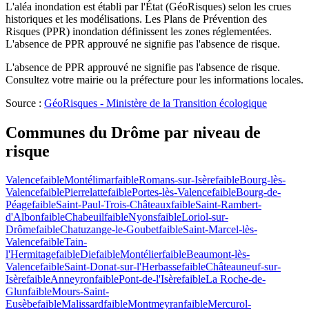
L'aléa inondation est établi par l'État (GéoRisques) selon les crues
historiques et les modélisations. Les Plans de Prévention des
Risques (PPR) inondation définissent les zones réglementées.
L'absence de PPR approuvé ne signifie pas l'absence de risque.
L'absence de PPR approuvé ne signifie pas l'absence de risque.
Consultez votre mairie ou la préfecture pour les informations locales.
Source :
GéoRisques - Ministère de la Transition écologique
Communes du
Drôme
par niveau de
risque
Valence
faible
Montélimar
faible
Romans-sur-Isère
faible
Bourg-lès-
Valence
faible
Pierrelatte
faible
Portes-lès-Valence
faible
Bourg-de-
Péage
faible
Saint-Paul-Trois-Châteaux
faible
Saint-Rambert-
d'Albon
faible
Chabeuil
faible
Nyons
faible
Loriol-sur-
Drôme
faible
Chatuzange-le-Goubet
faible
Saint-Marcel-lès-
Valence
faible
Tain-
l'Hermitage
faible
Die
faible
Montélier
faible
Beaumont-lès-
Valence
faible
Saint-Donat-sur-l'Herbasse
faible
Châteauneuf-sur-
Isère
faible
Anneyron
faible
Pont-de-l'Isère
faible
La Roche-de-
Glun
faible
Mours-Saint-
Eusèbe
faible
Malissard
faible
Montmeyran
faible
Mercurol-