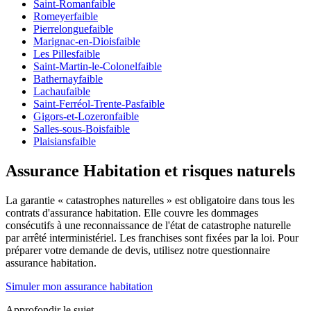
Saint-Roman
faible
Romeyer
faible
Pierrelongue
faible
Marignac-en-Diois
faible
Les Pilles
faible
Saint-Martin-le-Colonel
faible
Bathernay
faible
Lachau
faible
Saint-Ferréol-Trente-Pas
faible
Gigors-et-Lozeron
faible
Salles-sous-Bois
faible
Plaisians
faible
Assurance Habitation et risques naturels
La garantie « catastrophes naturelles » est obligatoire dans tous les
contrats d'assurance habitation. Elle couvre les dommages
consécutifs à une reconnaissance de l'état de catastrophe naturelle
par arrêté interministériel. Les franchises sont fixées par la loi. Pour
préparer votre demande de devis, utilisez notre questionnaire
assurance habitation.
Simuler mon assurance habitation
Approfondir le sujet