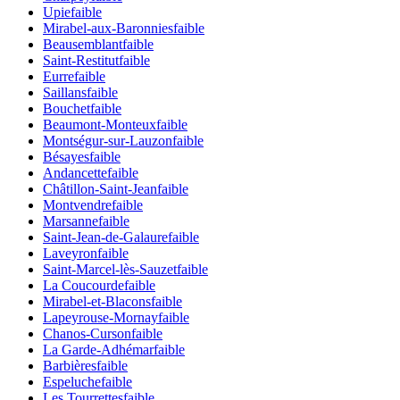
Upie
faible
Mirabel-aux-Baronnies
faible
Beausemblant
faible
Saint-Restitut
faible
Eurre
faible
Saillans
faible
Bouchet
faible
Beaumont-Monteux
faible
Montségur-sur-Lauzon
faible
Bésayes
faible
Andancette
faible
Châtillon-Saint-Jean
faible
Montvendre
faible
Marsanne
faible
Saint-Jean-de-Galaure
faible
Laveyron
faible
Saint-Marcel-lès-Sauzet
faible
La Coucourde
faible
Mirabel-et-Blacons
faible
Lapeyrouse-Mornay
faible
Chanos-Curson
faible
La Garde-Adhémar
faible
Barbières
faible
Espeluche
faible
Les Tourrettes
faible