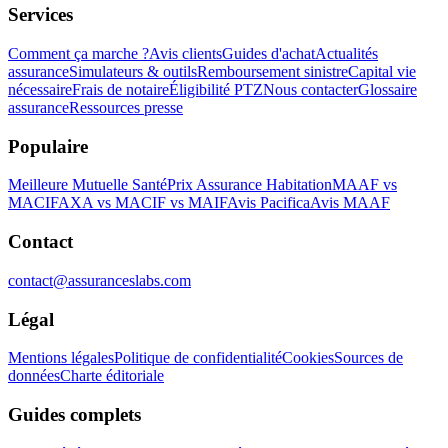
Services
Comment ça marche ?
Avis clients
Guides d'achat
Actualités
assurance
Simulateurs & outils
Remboursement sinistre
Capital vie
nécessaire
Frais de notaire
Éligibilité PTZ
Nous contacter
Glossaire
assurance
Ressources presse
Populaire
Meilleure Mutuelle Santé
Prix Assurance Habitation
MAAF vs
MACIF
AXA vs MACIF vs MAIF
Avis Pacifica
Avis MAAF
Contact
contact@assuranceslabs.com
Légal
Mentions légales
Politique de confidentialité
Cookies
Sources de
données
Charte éditoriale
Guides complets