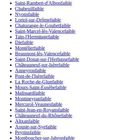
Saint-Rambert-d'Albon
faible
Chabeuil
faible
Nyons
faible
Loriol-sur-Drôme
faible
Chatuzange-le-Goubet
faible
Saint-Marcel-lès-Valence
faible
Tain-l'Hermitage
faible
Die
faible
Montélier
faible
Beaumont-lès-Valence
faible
Saint-Donat-sur-l'Herbasse
faible
Châteauneuf-sur-Isère
faible
Anneyron
faible
Pont-de-l'Isère
faible
La Roche-de-Glun
faible
Mours-Saint-Eusèbe
faible
Malissard
faible
Montmeyran
faible
Mercurol-Veaunes
faible
Saint-Jean-en-Royans
faible
Châteauneuf-du-Rhône
faible
Alixan
faible
Aouste-sur-Sye
faible
Peyrins
faible
Montboucher-sur-Jabron
faible