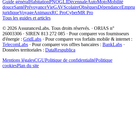
Guide général
Habitation
PNO
GLI
Décennale
Auto
Moto
Mobilité
douce
Santé
Prévoyance
Vie
GAV
Scolaire
Obsèques
Dépendance
Emprun
juridique
Voyage
Animaux
RC Pro
Cyber
MR Pro
Tous les guides et articles
©
2026
AssurancesLabs
. Tous droits réservés.
·
ORIAS n°
26003306 · SIREN 813 272 085
·
Pour comparer vos fournisseurs
d'énergie :
GridLabs
·
Pour comparer vos forfaits mobile & internet :
TelecomLabs
·
Pour comparer vos offres bancaires :
BankLabs
·
Données territoriales :
DataRespublica
Mentions légales
CGU
Politique de confidentialité
Politique
cookies
Plan du site