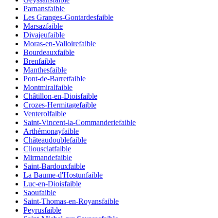
Parnans
faible
Les Granges-Gontardes
faible
Marsaz
faible
Divajeu
faible
Moras-en-Valloire
faible
Bourdeaux
faible
Bren
faible
Manthes
faible
Pont-de-Barret
faible
Montmiral
faible
Châtillon-en-Diois
faible
Crozes-Hermitage
faible
Venterol
faible
Saint-Vincent-la-Commanderie
faible
Arthémonay
faible
Châteaudouble
faible
Cliousclat
faible
Mirmande
faible
Saint-Bardoux
faible
La Baume-d'Hostun
faible
Luc-en-Diois
faible
Saou
faible
Saint-Thomas-en-Royans
faible
Peyrus
faible