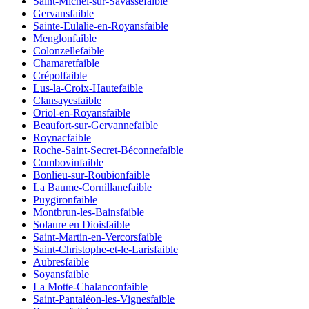
Saint-Michel-sur-Savasse
faible
Gervans
faible
Sainte-Eulalie-en-Royans
faible
Menglon
faible
Colonzelle
faible
Chamaret
faible
Crépol
faible
Lus-la-Croix-Haute
faible
Clansayes
faible
Oriol-en-Royans
faible
Beaufort-sur-Gervanne
faible
Roynac
faible
Roche-Saint-Secret-Béconne
faible
Combovin
faible
Bonlieu-sur-Roubion
faible
La Baume-Cornillane
faible
Puygiron
faible
Montbrun-les-Bains
faible
Solaure en Diois
faible
Saint-Martin-en-Vercors
faible
Saint-Christophe-et-le-Laris
faible
Aubres
faible
Soyans
faible
La Motte-Chalancon
faible
Saint-Pantaléon-les-Vignes
faible