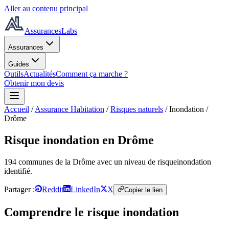
Aller au contenu principal
AssurancesLabs
Assurances
Guides
Outils
Actualités
Comment ça marche ?
Obtenir mon devis
Accueil
/
Assurance Habitation
/
Risques naturels
/
Inondation
/
Drôme
Risque inondation
en Drôme
194
commune
s
de la Drôme
avec un niveau de risque
inondation
identifié.
Partager :
Reddit
LinkedIn
X
Copier le lien
Comprendre le risque
inondation