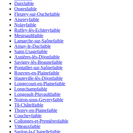
Daix
faible
Ouges
faible
Fleurey-sur-Ouche
faible
Aiserey
faible
Nolay
faible
Ruffey-lès-Echirey
faible
Meursault
faible
Lamarche-sur-Saône
faible
Arnay-le-Duc
faible
Saint-Usage
faible
Asnières-lès-Dijon
faible
Savigny-lès-Beaune
faible
Pontailler-sur-Saône
faible
Rouvres-en-Plaine
faible
Hauteville-lès-Dijon
faible
Longecourt-en-Plaine
faible
Longchamp
faible
Longeault-Pluvault
faible
Noiron-sous-Gevrey
faible
Til-Châtel
faible
Thorey-en-Plaine
faible
Couchey
faible
Collonges-et-Premières
faible
Vitteaux
faible
Saulon-la-Chapelle
faible