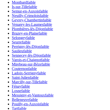
Montbard
faible
Is-sur-Tille
faible
Semur-en-Auxois
faible
Neuilly-Crimolois
faible
Gevrey-Chambertin
faible
Venarey-les-Laumes
faible
Plombières-lès-Dijon
faible
Brazey-en-Plaine
faible
Selongey
faible
Seurre
faible
Perrigny-lès-Dijon
faible
Saulieu
faible
Sennecey-lès-Dijon
faible
Varois-et-Chaignot
faible
Mirebeau-sur-Bèze
faible
Couternon
faible
Ladoix-Serrigny
faible
Saint-Julien
faible
Marcilly-sur-Tille
faible
Fénay
faible
Losne
faible
Messigny-et-Vantoux
faible
Belleneuve
faible
Pouilly-en-Auxois
faible
Tart
faible