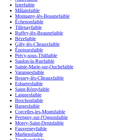
Izier
faible
Mâlain
faible
Montagny-lès-Beaune
faible
Échenon
faible
Tillenay
faible
Ruffey-lès-Beaune
faible
Bèze
faible
Gilly-lès-Cîteaux
faible
Époisses
faible
Précy-sous-Thil
faible
Saulon-la-Rue
faible
Sainte-Marie-sur-Ouche
faible
Varanges
faible
Bessey-lès-Cîteaux
faible
Esbarres
faible
Saint-Rémy
faible
Laignes
faible
Brochon
faible
Barges
faible
Corcelles-les-Monts
faible
Perrigny-sur-l'Ognon
faible
Morey-Saint-Denis
faible
Fauverney
faible
Marliens
faible
Trouhans
faible