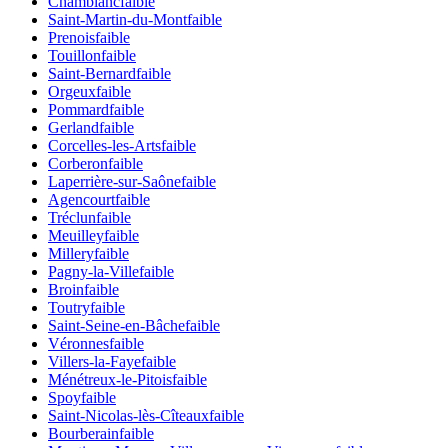
Chamblanc
faible
Saint-Martin-du-Mont
faible
Prenois
faible
Touillon
faible
Saint-Bernard
faible
Orgeux
faible
Pommard
faible
Gerland
faible
Corcelles-les-Arts
faible
Corberon
faible
Laperrière-sur-Saône
faible
Agencourt
faible
Tréclun
faible
Meuilley
faible
Millery
faible
Pagny-la-Ville
faible
Broin
faible
Toutry
faible
Saint-Seine-en-Bâche
faible
Véronnes
faible
Villers-la-Faye
faible
Ménétreux-le-Pitois
faible
Spoy
faible
Saint-Nicolas-lès-Cîteaux
faible
Bourberain
faible