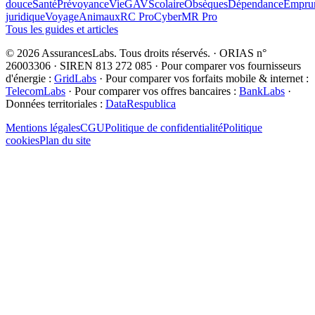
douce
Santé
Prévoyance
Vie
GAV
Scolaire
Obsèques
Dépendance
Emprun
juridique
Voyage
Animaux
RC Pro
Cyber
MR Pro
Tous les guides et articles
©
2026
AssurancesLabs
. Tous droits réservés.
·
ORIAS n°
26003306 · SIREN 813 272 085
·
Pour comparer vos fournisseurs
d'énergie :
GridLabs
·
Pour comparer vos forfaits mobile & internet :
TelecomLabs
·
Pour comparer vos offres bancaires :
BankLabs
·
Données territoriales :
DataRespublica
Mentions légales
CGU
Politique de confidentialité
Politique
cookies
Plan du site