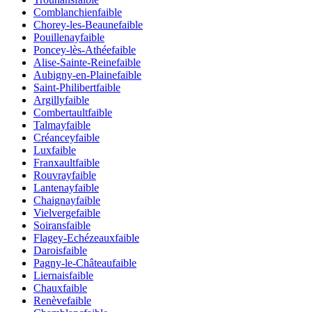
Comblanchien
faible
Chorey-les-Beaune
faible
Pouillenay
faible
Poncey-lès-Athée
faible
Alise-Sainte-Reine
faible
Aubigny-en-Plaine
faible
Saint-Philibert
faible
Argilly
faible
Combertault
faible
Talmay
faible
Créancey
faible
Lux
faible
Franxault
faible
Rouvray
faible
Lantenay
faible
Chaignay
faible
Vielverge
faible
Soirans
faible
Flagey-Echézeaux
faible
Darois
faible
Pagny-le-Château
faible
Liernais
faible
Chaux
faible
Renève
faible