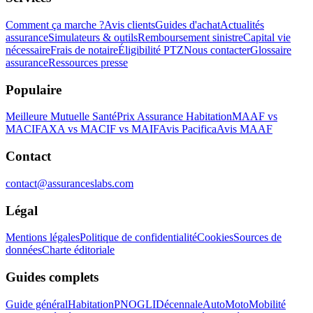
Comment ça marche ?
Avis clients
Guides d'achat
Actualités
assurance
Simulateurs & outils
Remboursement sinistre
Capital vie
nécessaire
Frais de notaire
Éligibilité PTZ
Nous contacter
Glossaire
assurance
Ressources presse
Populaire
Meilleure Mutuelle Santé
Prix Assurance Habitation
MAAF vs
MACIF
AXA vs MACIF vs MAIF
Avis Pacifica
Avis MAAF
Contact
contact@assuranceslabs.com
Légal
Mentions légales
Politique de confidentialité
Cookies
Sources de
données
Charte éditoriale
Guides complets
Guide général
Habitation
PNO
GLI
Décennale
Auto
Moto
Mobilité