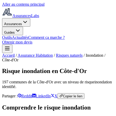
Aller au contenu principal
AssurancesLabs
Assurances
Guides
Outils
Actualités
Comment ça marche ?
Obtenir mon devis
Accueil
/
Assurance Habitation
/
Risques naturels
/
Inondation
/
Côte-d'Or
Risque inondation
en Côte-d'Or
197
commune
s
de la Côte-d'Or
avec un niveau de risque
inondation
identifié.
Partager :
Reddit
LinkedIn
X
Copier le lien
Comprendre le risque
inondation