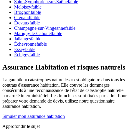
Saint-Symphorien-sur-Saône
faible
Meloisey
faible
Brognon
faible
Crépand
faible
Étevaux
faible
Champagne-sur-Vingeanne
faible
Marigny-le-Cahouët
faible
Jallanges
faible
Échevronne
faible
Essey
faible
Échigey
faible
Assurance Habitation et risques naturels
La garantie « catastrophes naturelles » est obligatoire dans tous les
contrats d'assurance habitation. Elle couvre les dommages
consécutifs à une reconnaissance de l'état de catastrophe naturelle
par arrêté interministériel. Les franchises sont fixées par la loi. Pour
préparer votre demande de devis, utilisez notre questionnaire
assurance habitation.
Simuler mon assurance habitation
Approfondir le sujet