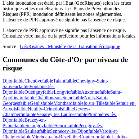
L'aléa inondation est établi par l'État (GéoRisques) selon les crues
historiques et les modélisations. Les Plans de Prévention des
Risques (PPR) inondation définissent les zones réglementées.
L'absence de PPR approuvé ne signifie pas l'absence de risque.
L'absence de PPR approuvé ne signifie pas l'absence de risque.
Consultez votre mairie ou la préfecture pour les informations locales.
Source :
GéoRisques - Ministère de la Transition écologique
Communes du
Côte-d'Or
par niveau de
risque
Dijon
faible
Chenôve
faible
Talant
faible
Chevigny-Saint-
Sauveur
faible
Fontaine-lès-
Dijon
faible
Quetigny
faible
Longvic
faible
Auxonne
faible
Saint-
Apollinaire
faible
Châtillon-sur-Seine
faible
Nuits-Saint-
Georges
faible
Genlis
faible
Montbard
faible
Is-sur-Tille
faible
Semur-en-
Auxois
faible
Neuilly-Crimolois
faible
Gevrey-
Chambertin
faible
Venarey-les-Laumes
faible
Plombières-lès-
Dijon
faible
Brazey-en-
Plaine
faible
Selongey
faible
Seurre
faible
Perrigny-lès-
Dijon
faible
Saulieu
faible
Sennecey-lès-Dijon
faible
Varois-et-
Chaignot
faible
Mirebeau-sur-Bèze
faible
Couternon
faible
Ladoix-