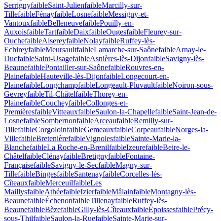
Serrigny
faible
Saint-Julien
faible
Marcilly-sur-
Tille
faible
Fénay
faible
Losne
faible
Messigny-et-
Vantoux
faible
Belleneuve
faible
Pouilly-en-
Auxois
faible
Tart
faible
Daix
faible
Ouges
faible
Fleurey-sur-
Ouche
faible
Aiserey
faible
Nolay
faible
Ruffey-lès-
Echirey
faible
Meursault
faible
Lamarche-sur-Saône
faible
Arnay-le-
Duc
faible
Saint-Usage
faible
Asnières-lès-Dijon
faible
Savigny-lès-
Beaune
faible
Pontailler-sur-Saône
faible
Rouvres-en-
Plaine
faible
Hauteville-lès-Dijon
faible
Longecourt-en-
Plaine
faible
Longchamp
faible
Longeault-Pluvault
faible
Noiron-sous-
Gevrey
faible
Til-Châtel
faible
Thorey-en-
Plaine
faible
Couchey
faible
Collonges-et-
Premières
faible
Vitteaux
faible
Saulon-la-Chapelle
faible
Saint-Jean-de-
Losne
faible
Sombernon
faible
Arceau
faible
Remilly-sur-
Tille
faible
Corgoloin
faible
Gemeaux
faible
Corpeau
faible
Norges-la-
Ville
faible
Bretenière
faible
Vignoles
faible
Sainte-Marie-la-
Blanche
faible
La Roche-en-Brenil
faible
Izeure
faible
Beire-le-
Châtel
faible
Clénay
faible
Bretigny
faible
Fontaine-
Française
faible
Savigny-le-Sec
faible
Magny-sur-
Tille
faible
Binges
faible
Santenay
faible
Corcelles-lès-
Cîteaux
faible
Merceuil
faible
Les
Maillys
faible
Athée
faible
Izier
faible
Mâlain
faible
Montagny-lès-
Beaune
faible
Échenon
faible
Tillenay
faible
Ruffey-lès-
Beaune
faible
Bèze
faible
Gilly-lès-Cîteaux
faible
Époisses
faible
Précy-
sous-Thil
faible
Saulon-la-Rue
faible
Sainte-Marie-sur-