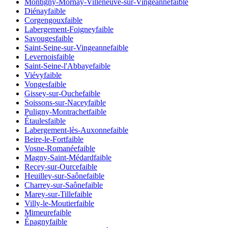
Montigny-Mornay-Villeneuve-sur-Vingeanne
faible
Diénay
faible
Corgengoux
faible
Labergement-Foigney
faible
Savouges
faible
Saint-Seine-sur-Vingeanne
faible
Levernois
faible
Saint-Seine-l'Abbaye
faible
Viévy
faible
Vonges
faible
Gissey-sur-Ouche
faible
Soissons-sur-Nacey
faible
Puligny-Montrachet
faible
Étaules
faible
Labergement-lès-Auxonne
faible
Beire-le-Fort
faible
Vosne-Romanée
faible
Magny-Saint-Médard
faible
Recey-sur-Ource
faible
Heuilley-sur-Saône
faible
Charrey-sur-Saône
faible
Marey-sur-Tille
faible
Villy-le-Moutier
faible
Mimeure
faible
Épagny
faible