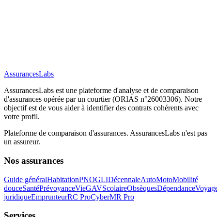
AssurancesLabs
AssurancesLabs
est une plateforme d'analyse et de comparaison
d'assurances opérée par un courtier (ORIAS n°26003306). Notre
objectif est de vous aider à identifier des contrats cohérents avec
votre profil.
Plateforme de comparaison d'assurances.
AssurancesLabs
n'est pas
un assureur.
Nos assurances
Guide général
Habitation
PNO
GLI
Décennale
Auto
Moto
Mobilité
douce
Santé
Prévoyance
Vie
GAV
Scolaire
Obsèques
Dépendance
Voyag
juridique
Emprunteur
RC Pro
Cyber
MR Pro
Services