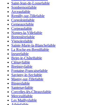
Saint-Jean-de-Losne
faible
Sombernon
faible
Arceau
faible
Remilly-sur-Tille
faible
Corgoloin
faible
Gemeaux
faible
Corpeau
faible
Norges-la-Ville
faible
Bretenière
faible
Vignoles
faible
Sainte-Marie-la-Blanche
faible
La Roche-en-Brenil
faible
Izeure
faible
Beire-le-Châtel
faible
Clénay
faible
Bretigny
faible
Fontaine-Française
faible
Savigny-le-Sec
faible
Magny-sur-Tille
faible
Binges
faible
Santenay
faible
Corcelles-lès-Cîteaux
faible
Merceuil
faible
Les Maillys
faible
Athée
faible